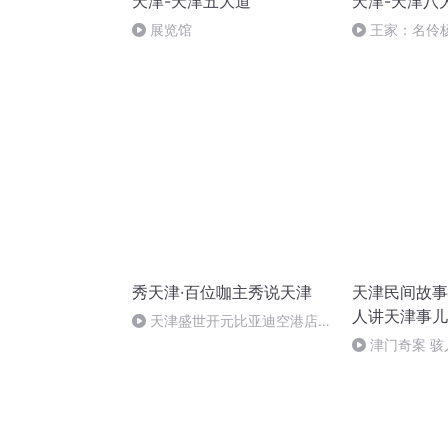
天津-天津五大道
天津-天津八
展览馆
王家：名伶
秀天津·百位咖主秀说天津
天津民间故事
人讲天津事儿
天津盛世开元比亚迪空港店正
式启航
津门奇案 骇
狠了