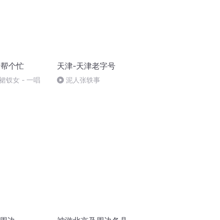
M帮个忙
天津-天津老字号
裙钗女 - 一唱
泥人张轶事