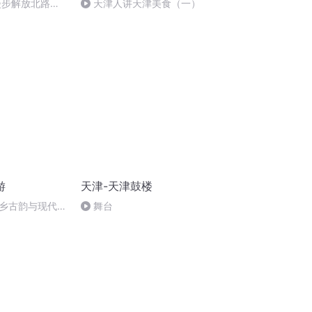
漫步解放北路，
天津人讲天津美食（一）
游
天津-天津鼓楼
乡古韵与现代魅
舞台
篇）