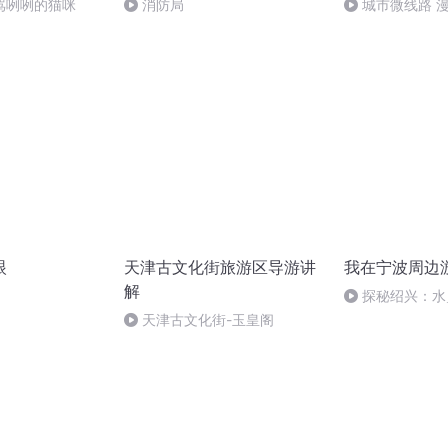
骂咧咧的猫咪
消防局
城市微线路 
转角遇见旧时光
眼
天津古文化街旅游区导游讲
我在宁波周边
解
探秘绍兴：水
力的交融（结束
天津古文化街-玉皇阁