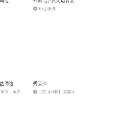
浒周边
神游北京及周边各县
天
10 炒肝儿
预热周边
秀天津
身饲剑，承影初
【直播回听】搞笑啦