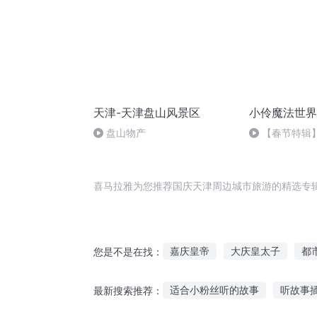
天津-天津盘山风景区
小伶魔法世界
盘山物产
【春节特辑
VS黑暗家族的
喜马拉雅为您推荐国庆天津周边城市旅游的精选专
嘉庆皇帝
大庆皇太子
都
您是不是在找：
庆云传奇
津门女记者
庆
适合小粉丝听的故事
听故事
最新搜索推荐：
都市仙旅
都市开局红人周某