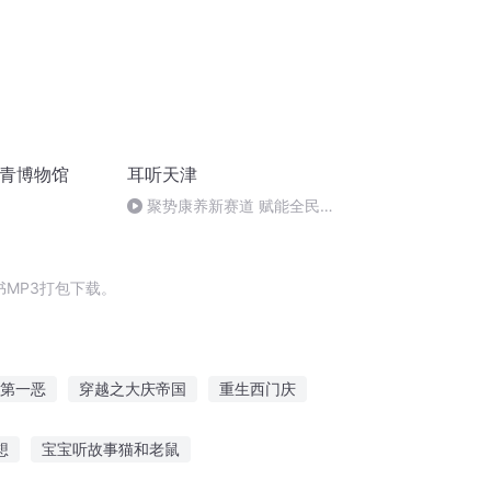
柳青博物馆
耳听天津
聚势康养新赛道 赋能全民高
品质康养生活 GAEA钻石湾康养
酒店正式启幕
MP3打包下载。
第一恶
穿越之大庆帝国
重生西门庆
周年庆
天津印记
都市医神周凡
想
宝宝听故事猫和老鼠