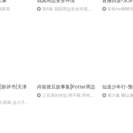
大家
我国周边安全环境
直播回放-水
杨翠喜
第6集 我国周边安全环境
非鱼Hz聊聊
（六）
|新评书|天津
诗翁彼豆故事集‖Potter周边
仙道少年行-
三兄弟的传说 阿不斯.邓布利
第六集 卿以
多的点评
显灵
人听闻 这小子太