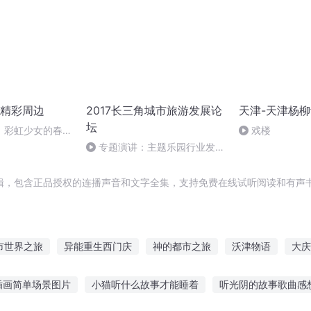
精彩周边
2017长三角城市旅游发展论
天津-天津杨
坛
】彩虹少女的春节
戏楼
春节
专题演讲：主题乐园行业发展
报告
辑，包含正品授权的连播声音和文字全集，支持免费在线试听阅读和有声书
市世界之旅
异能重生西门庆
神的都市之旅
沃津物语
大庆
余年之长歌行
重庆儿女
安庆年记事
植物大战僵尸系列之十一
插画简单场景图片
小猫听什么故事才能睡着
听光阴的故事歌曲感
人
一人有庆