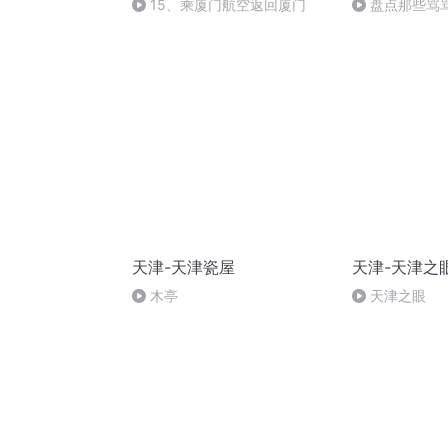
15、乘厦门航空返回厦门
盘点那些骂
天津-天津瓷屋
天津-天津之
木亭
天津之眼