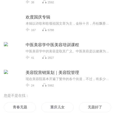
38
2592
欢度国庆专辑
本辑以诗歌和歌颂祖国文章为主，金秋十月，丹桂飘香，在这个充满丰收喜悦的季节里，我们满怀激动和自豪，迎来了中华人民共和国76周年华诞。这不仅是一个庄重的纪念日，更是全体中华儿女共同欢庆的盛大的节日，承载着深厚的民族情感和历史意义.
167
6788
中医美容学中医美容培训课程
中医美容学中的美容是取其广义。中医美容是以健康为基础的美容，它是根据健康的标准和美学的标准对人的外形和内在的精神面貌、气质风度等进行综合评价的结果。中医美容注重整体，将容颜与脏腑、经络、气血紧密连结，中药内服、外敷、针灸、推拿、气功及食疗等手段均体现出动中求美的观点，使精气畅通，并且简便易行、安全可靠，作用广泛而持久。中医美容在保健美容和治疗损容性皮肤病方面独具特色，从而显示了它所蕴藏的特殊潜力。
41
2827
美容院营销策划｜美容院管理
现在美容院基本开遍了繁华的各个街道，不过，有多少美容院是真正聚焦于美容院的本质。美容院的本质是什么？是卖产品？是卖服务？是卖平台？……美容院的本质是为有美容需求的客户提供变美丽和变健康的场所。但是我们现在很多的美容院已经忘记了开美容院的...
24
5982
您是不是在找：
青春无题
重庆儿女
无题好了