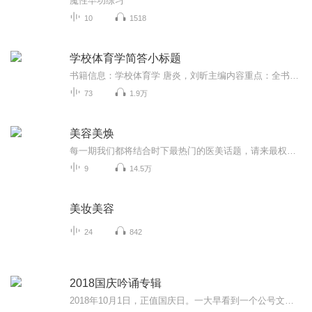
魔性早功练习
10
1518
学校体育学简答小标题
书籍信息：学校体育学 唐炎，刘昕主编内容重点：全书的小标题主播介绍：考研日记讲师推荐人群：报考346，选择学校体育学，教材一致的就快来灌耳音吧
73
1.9万
美容美焕
每一期我们都将结合时下最热门的医美话题，请来最权威、最专业的大咖医生和大家聊一聊关于美的那些事儿~让收听节目的你，在最放松的状态下不知不觉变得更美。加入主播米果的茶水间 QQ群：545447724
9
14.5万
美妆美容
24
842
2018国庆吟诵专辑
2018年10月1日，正值国庆日。一大早看到一个公号文章，正是文天祥的《己卯十月一日至燕越五日罹狴犴有感而赋》。当然，彼十一非当今的十一。不过数字的巧合还是让人感触，今天拿来读一读，体味一番历史英杰的民族情怀，恰也当时。 根据诗题来看，这组诗是写于十月一日至十月五日之间，是文天祥被俘之后所作，这些诗作不仅有凛凛正气，更也能看的到他百端交集的复杂情感。另一首于右任先生的《望大陆》，微信公号有称《望乡》，一句“山之上国之殇”荡气回肠，一并兴起拿来读了一读。仓促间多有瑕疵...