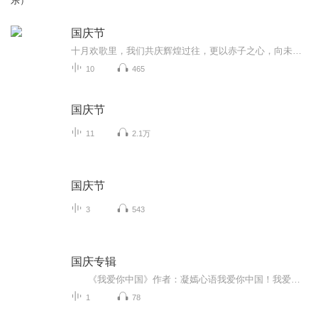
乐）
国庆节
十月欢歌里，我们共庆辉煌过往，更以赤子之心，向未来书写滚烫的誓言——这盛世，值得我们以热爱相拥。
10
465
国庆节
11
2.1万
国庆节
3
543
国庆专辑
《我爱你中国》作者：凝嫣心语我爱你中国！我爱你春天蓬勃的秧苗；我爱你秋日金黄的硕果。我爱你中国！我爱你青松气质，我爱你红梅品格！我爱你家乡的甜蔗好像乳汁滋润着我的心窝。我爱你中国，我要把最美的歌儿献给你，我的母亲我的祖国。我爱你中国，我爱...
1
78