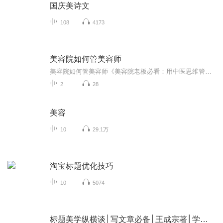
国庆美诗文
108
4173
美容院如何管美容师
美容院如何管美容师《美容院老板必看：用中医思维管美容师，效果比打玻尿酸还立竿见影》 前几天有个开美容院的老同学跟我吐槽，说店里美容师水平参差不齐，有的客户做完护理容光焕发，有的做完却像被容嬷嬷扎过针。这让我想起《黄帝内经》里那句话："上...
2
28
美容
10
29.1万
淘宝标题优化技巧
10
5074
标题美学纵横谈│写文章必备│王成宗著│学习写标题