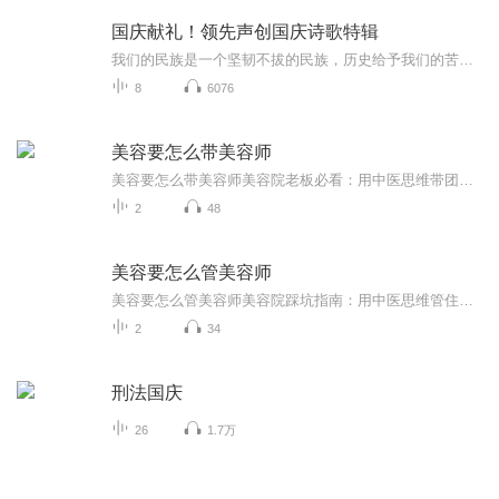
国庆献礼！领先声创国庆诗歌特辑
我们的民族是一个坚韧不拔的民族，历史给予我们的苦难都变成了闪着金光的勋章！我们的国家是一个龙腾虎跃的国家，那条巨龙正以不可阻挡之势崛起于神奇的东方！------------------------------------------------值此祖国70周年华诞之际，领先声创以诗歌向祖国献礼！用我们的声音、用我们的热血、用我们的灵魂诵读经典爱国篇章，歌颂我们的祖国！永远繁荣富强！
8
6076
美容要怎么带美容师
美容要怎么带美容师美容院老板必看：用中医思维带团队，让你的美容师比医美还赚钱 （本文作者为健康管理师及中医文化推广者，所述方法融合传统养生智慧与现代管理经验，仅供参考。具体诊疗请咨询执业医师） 一、业绩不是逼出来的，是"养"出来的 ...
2
48
美容要怎么管美容师
美容要怎么管美容师美容院踩坑指南：用中医思维管住你的美容师 每次躺上美容床就跟开盲盒似的——2980元的"古法排毒"可能是保鲜膜裹姜粉，688元的"筋膜重塑"可能就是徒手掐肉。别急着骂美容师黑心，先问问自己：你管过你的美容师吗？ 一、规矩立得...
2
34
刑法国庆
26
1.7万