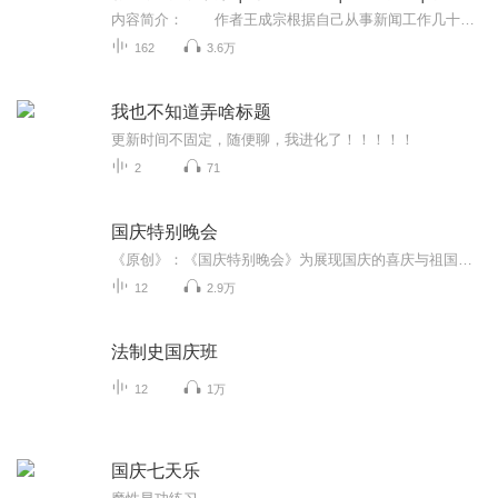
内容简介： 作者王成宗根据自己从事新闻工作几十年的实践，从横向谈标题的美学。如研究标题的思想性、艺术性、综合性、引领性；探索标题的语言美、文学美、艺术美、形象美、含蓄美；分析标题的意境美、情感美、反差美；挖掘标题的音韵美、理趣美...
162
3.6万
我也不知道弄啥标题
更新时间不固定，随便聊，我进化了！！！！！
2
71
国庆特别晚会
《原创》：《国庆特别晚会》为展现国庆的喜庆与祖国的深情我将以具体的场景切入从清晨升旗的庄严到街头巷尾的欢庆到历史与当下的交融，用优美的笔触传递对祖国的热爱与自豪！用诗歌和情感美文形式，歌颂祖国的繁荣富强，祝人民幸福安康！
12
2.9万
法制史国庆班
12
1万
国庆七天乐