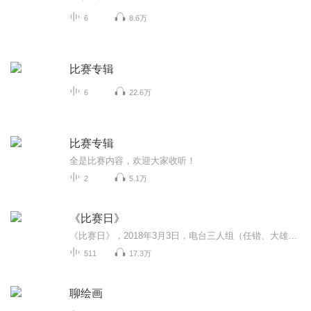
6
8.6万
比赛专辑
6
22.6万
比赛专辑
全是比赛内容，欢迎大家收听！
2
5.1万
《比赛日》
《比赛日》，2018年3月3日，电台三人组（任锴、大雄、黑老师）带来第一期电台直播节目。结缘三年后再出发，期待擦出新火花！ 以娱乐的态度，让足球多一分乐趣！ （每周三更新）
511
17.3万
聊绘画