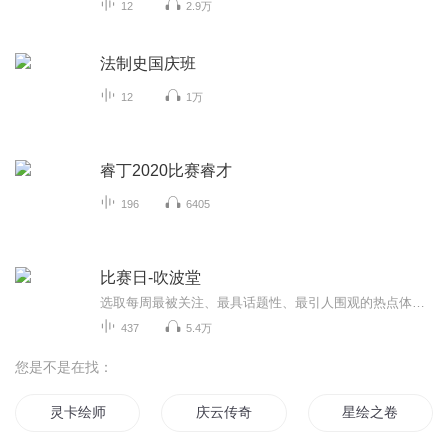
12
2.9万
法制史国庆班
12
1万
睿丁2020比赛睿才
196
6405
比赛日-吹波堂
选取每周最被关注、最具话题性、最引人围观的热点体育赛事与事件，以娱乐态度，让体育好玩些一点！每周更新！
437
5.4万
您是不是在找：
灵卡绘师
庆云传奇
星绘之卷