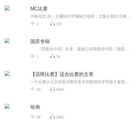
MC比赛
书籍信息:由：主播陈同学编辑文稿由：北极企鹅出击播出内容重点:我的世界各地领域互相争夺，一场饥饿游戏即将开始主播介绍:北极企鹅：“我何时才能挣脱命运的枷锁”推荐人群:我的世界忠实PVP玩家
3
175
国庆专辑
《我爱你中国》作者：凝嫣心语我爱你中国！我爱你春天蓬勃的秧苗；我爱你秋日金黄的硕果。我爱你中国！我爱你青松气质，我爱你红梅品格！我爱你家乡的甜蔗好像乳汁滋润着我的心窝。我爱你中国，我要把最美的歌儿献给你，我的母亲我的祖国。我爱你中国，我爱...
1
78
【话匣比赛】适合比赛的文章
一个从事少儿主持表演教学多年的教师经常带孩子参加各类语言大赛 学生也多次获得奖项本专辑收录一些适合比赛的文章不定时更新
83
9425
绘画
89
2845