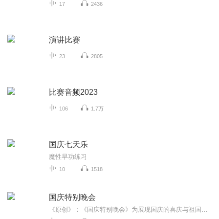
17
2436
演讲比赛
23
2805
比赛音频2023
106
1.7万
国庆七天乐
魔性早功练习
10
1518
国庆特别晚会
《原创》：《国庆特别晚会》为展现国庆的喜庆与祖国的深情我将以具体的场景切入从清晨升旗的庄严到街头巷尾的欢庆到历史与当下的交融，用优美的笔触传递对祖国的热爱与自豪！用诗歌和情感美文形式，歌颂祖国的繁荣富强，祝人民幸福安康！