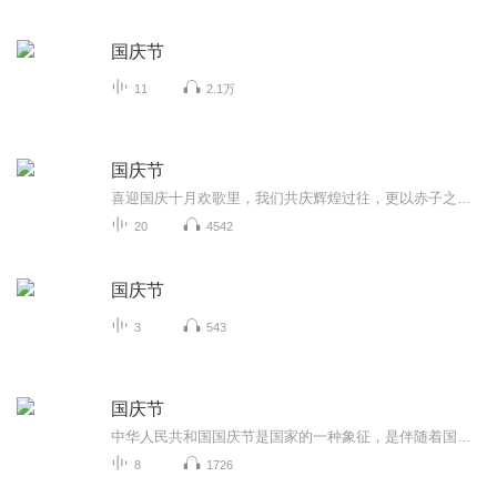
国庆节
11
2.1万
国庆节
喜迎国庆十月欢歌里，我们共庆辉煌过往，更以赤子之心，向未来书写滚烫的誓言——这盛世，值得我们以热爱相拥。
20
4542
国庆节
3
543
国庆节
中华人民共和国国庆节是国家的一种象征，是伴随着国家的出现而出现的。让我们用诗歌朗诵歌颂祖国的繁荣富强，国泰民安。
8
1726