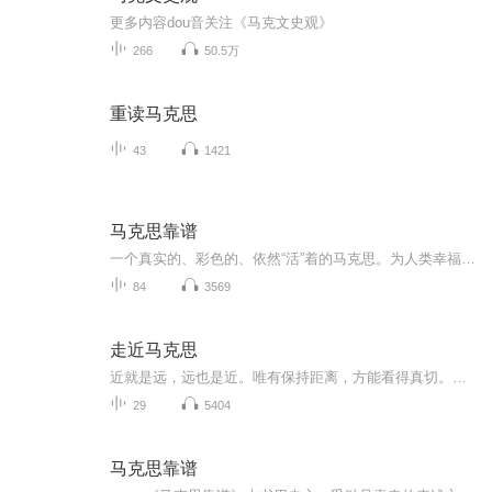
更多内容dou音关注《马克文史观》
266
50.5万
重读马克思
43
1421
马克思靠谱
一个真实的、彩色的、依然“活”着的马克思。为人类幸福而工作，名副其实的全世界无产阶级革命导师。
84
3569
走近马克思
近就是远，远也是近。唯有保持距离，方能看得真切。熟知非真知，成真知则必要走真路。如今，人沐浴在工业文明的光环中，虽是一种进步，然而其中的同质化趋势却使人迷失了自我，磨钝了理性，遮住了眼睛。马克思要人直面真相，缔造生命的本真。这不是口号，...
29
5404
马克思靠谱