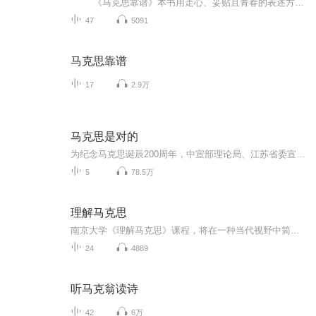
《马克思靠谱》本书用走心、妥贴且青春的表述方式讲述了马克思的一生及思想理论精髓，让年轻读者们穿越时空，与一个有血有肉有灵、与九零后的心灵足迹无比契合的马克思相遇，有趣、有料、有识。 面对新的时代特点和时代要求，马克...
47
5091
马克思靠谱
17
2.9万
马克思是对的
为纪念马克思诞辰200周年，中宣部理论局、江苏省委宣传部、江苏省广播电视总台联合制作了5集通俗理论对话节目《马克思是对的》，带你感受马克思的真理力量!
5
78.5万
理解马克思
南京大学《理解马克思》课程，将在一种当代视野中简要勾画马克思的思想历程，进而以《1844年经济学哲学手稿》、《共产党宣言》、《资本论》这三种著作为中心，在比较的视野中阐发理解马克思的方法，展现马克思的思想世界及其当代影响。
24
4889
听马克翁读诗
42
6万