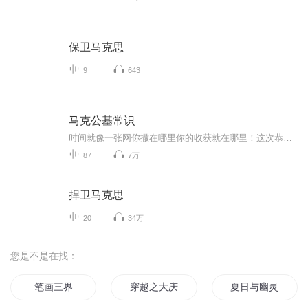
保卫马克思
9
643
马克公基常识
时间就像一张网️你撒在哪里你的收获就在哪里！这次恭喜说给自己
87
7万
捍卫马克思
20
34万
您是不是在找：
笔画三界
穿越之大庆帝国
夏日与幽灵与画笔