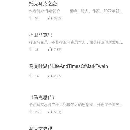
托克马克之恋
作者简介:作者简介 杨峰，诗人、作家。1972年就读于新疆大学中文系，1983年就读于北京师范大学信息管理学系。 曾任《西域文化》杂志常务副主编，新疆自治区图书馆副馆长、新疆文联委员、科协委员、社科联委员。著有诗集《故乡...
54
3235
捍卫马克思
捍卫马克思，不是捍卫马克思本人，而是捍卫他所发现的现实范畴间的逻辑关系及历史演化；捍卫马克思，是要成为那高喊“他没穿衣服”的小孩，还现实以本来面目；捍卫马克思，是要成为布鲁诺，站在现实的火刑架上宣告资本主义现实的必然毁灭。但即使没有布鲁...
18
7.8万
马克吐温传LifeAndTimesOfMarkTwain
14
2855
《马克思传》
卡尔马克思是二十世纪最伟大的思想家，开创了全世界劳动人民争取民主、自由、平等和解放的道路。是国际共产主义和社会主义运动的精神领袖和导师。应该是我们崇拜的偶像和追随的先驱。这本书是五十多年前我在一所山区学校里得到的。我要读给那时的朋友和所...
253
5.6万
马克文史观