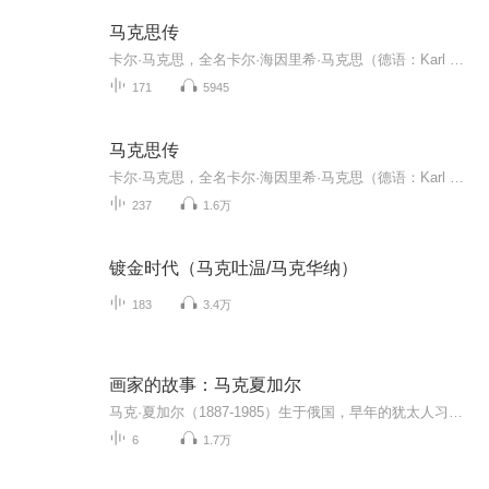
马克思传
卡尔·马克思，全名卡尔·海因里希·马克思（德语：Karl Heinrich Marx，1818年5月5日－1883年3月14日），马克思主义的创始人之一，第一国际的组织者和领导者，马克思主义政党的缔造者之一，全世界无产阶级和劳动人民的革命导师，无产阶级的精神领袖，国际...
171
5945
马克思传
卡尔·马克思，全名卡尔·海因里希·马克思（德语：Karl Heinrich Marx，1818年5月5日－1883年3月14日），马克思主义的创始人之一，第一国际的组织者和领导者，马克思主义政党的缔造者之一，全世界无产阶级和劳动人民的革命导师，无产阶级的精神领袖，国际...
237
1.6万
镀金时代（马克吐温/马克华纳）
183
3.4万
画家的故事：马克夏加尔
马克·夏加尔（1887-1985）生于俄国，早年的犹太人习俗是他根深蒂固的想象之源。马克·夏加尔是现代绘画史上的伟人，游离于印象派、立体派、抽象表现主义等一切流派的牧歌作者。 他的画中呈现出梦幻、象征性的手法与色彩，“超现实派”一词就是为了形容他的作品而创造出来的。夏卡尔主要描绘绿色的牛、马在天上飞，躺在紫丁香花丛中的爱侣，同时向左和向右的两幅面孔，倒立或飞走的头颅、中世纪的雕塑。 本专辑着重讲述画家的生平故事与重要的作品。
6
1.7万