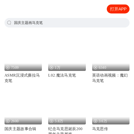
打开APP
国庆主题画马克笔
7509
1万
6340
ASMR沉浸式撕拉马
L02.魔法马克笔
英语动画视频：魔幻
克笔
马克笔
2600
5.8万
3.6万
国庆主题故事合辑
纪念马克思诞辰200
马克思传