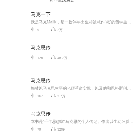
周年主题展览
马克一下
我是马克Malik，是一枚94年出生却被喊作“叔”的留学生。从15年开始，我在微博上发布原创视频，从此一发不可收拾……至今已经有240万粉丝。除了那些搞笑段子视频，每周五我为大家推送一期《马克一下》，在这里你可以听到最新鲜的热点评论，最实用的美国文...
9
2万
马克思传
128
48.7万
马克思传
梅林以马克思生平的光辉革命实践，以及他和恩格斯创立马克思主义的经过，叙述了马克思在共产主义者同盟的创立和活动中所起的重大作用以及第一国际建立的历史，他用无可辩驳的事实证明：马克思、恩格斯是科学共产主义创始人，是国际无产阶级伟大的导师；马...
167
3.7万
马克思传
本书是“千年思想家”马克思的个人传记。作者以生动细腻的笔触，讲述了马克思的光辉一生。全书从马克思诞生一直写到他去世，从他幼年时的成长，青少年时的求学、恋爱，到他唯物主义辩证法思想的形成和发展，他对于当时的社会状况、人民生活的观察和思考，...
79
3209