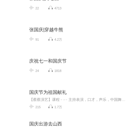
22
4713
张国庆|穿越牛熊
91
4.2万
庆祝七一和国庆节
24
1818
国庆节为祖国献礼
【蔡蔡演艺】课程﹣-﹣主持表演，口才，声乐，中国舞，民族舞。独特的小舞台，专业的录音棚，每一位同学都能成为优秀的小明星。独特的教学模式，轻松上课，快乐学习！知名主持人，舞蹈家，高级教师任职授课！江南总校：河沟街42号三楼 18545856430江北分校...
215
1.7万
国庆出游去山西