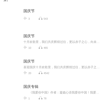
乐）
国庆节
3
543
国庆节
十月欢歌里，我们共庆辉煌过往，更以赤子之心，向未来书写滚烫的誓言——这盛世，值得我们以热爱相拥。
10
465
国庆节
喜迎国庆十月欢歌里，我们共庆辉煌过往，更以赤子之心，向未来书写滚烫的誓言——这盛世，值得我们以热爱相拥。
20
4542
国庆专辑
《我爱你中国》作者：凝嫣心语我爱你中国！我爱你春天蓬勃的秧苗；我爱你秋日金黄的硕果。我爱你中国！我爱你青松气质，我爱你红梅品格！我爱你家乡的甜蔗好像乳汁滋润着我的心窝。我爱你中国，我要把最美的歌儿献给你，我的母亲我的祖国。我爱你中国，我爱...
1
78