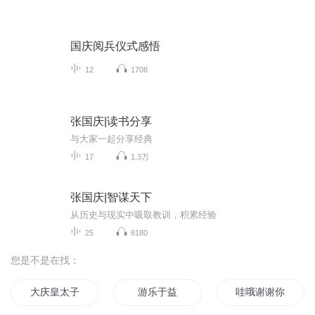
国庆阅兵仪式感悟
12
1708
张国庆|读书分享
与大家一起分享经典
17
1.3万
张国庆|智谋天下
从历史与现实中吸取教训，积累经验
25
8180
您是不是在找：
大庆皇太子
游乐于益
哇哦谢谢你