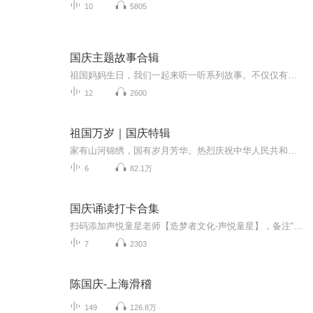
10
5805
国庆主题故事合辑
祖国妈妈生日，我们一起来听一听系列故事。不仅仅有《我的祖国》，还有红军故事，也有关于战争的故事，让大家体会到和平年代的不易。
12
2600
祖国万岁｜国庆特辑
家有山河锦绣，国有岁月芳华。热烈庆祝中华人民共和国成立73周年！
6
82.1万
国庆诵读打卡合集
扫码添加声悦童星老师【造梦者文化-声悦童星】，备注“诵读打卡”报名，已添加好友的，直接发送“诵读打卡”报名，报名成功后进入社群。
7
2303
陈国庆-上海滑稽
149
126.8万