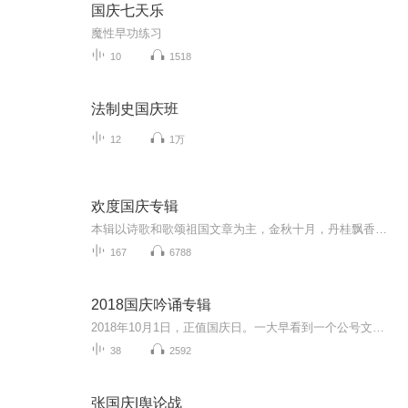
国庆七天乐
魔性早功练习
10
1518
法制史国庆班
12
1万
欢度国庆专辑
本辑以诗歌和歌颂祖国文章为主，金秋十月，丹桂飘香，在这个充满丰收喜悦的季节里，我们满怀激动和自豪，迎来了中华人民共和国76周年华诞。这不仅是一个庄重的纪念日，更是全体中华儿女共同欢庆的盛大的节日，承载着深厚的民族情感和历史意义.
167
6788
2018国庆吟诵专辑
2018年10月1日，正值国庆日。一大早看到一个公号文章，正是文天祥的《己卯十月一日至燕越五日罹狴犴有感而赋》。当然，彼十一非当今的十一。不过数字的巧合还是让人感触，今天拿来读一读，体味一番历史英杰的民族情怀，恰也当时。 根据诗题来看，这组诗是写于十月一日至十月五日之间，是文天祥被俘之后所作，这些诗作不仅有凛凛正气，更也能看的到他百端交集的复杂情感。另一首于右任先生的《望大陆》，微信公号有称《望乡》，一句“山之上国之殇”荡气回肠，一并兴起拿来读了一读。仓促间多有瑕疵...
38
2592
张国庆|舆论战