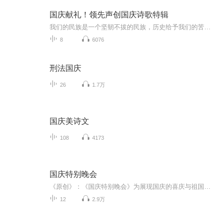
国庆献礼！领先声创国庆诗歌特辑
我们的民族是一个坚韧不拔的民族，历史给予我们的苦难都变成了闪着金光的勋章！我们的国家是一个龙腾虎跃的国家，那条巨龙正以不可阻挡之势崛起于神奇的东方！------------------------------------------------值此祖国70周年华诞之际，领先声创以诗歌向祖国献礼！用我们的声音、用我们的热血、用我们的灵魂诵读经典爱国篇章，歌颂我们的祖国！永远繁荣富强！
8
6076
刑法国庆
26
1.7万
国庆美诗文
108
4173
国庆特别晚会
《原创》：《国庆特别晚会》为展现国庆的喜庆与祖国的深情我将以具体的场景切入从清晨升旗的庄严到街头巷尾的欢庆到历史与当下的交融，用优美的笔触传递对祖国的热爱与自豪！用诗歌和情感美文形式，歌颂祖国的繁荣富强，祝人民幸福安康！
12
2.9万