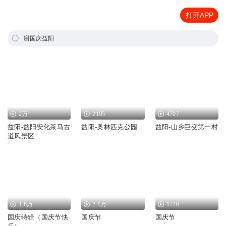
打开APP
谢国庆益阳
2万
2195
4707
益阳-益阳安化茶马古
益阳-奥林匹克公园
益阳-山乡巨变第一村
道风景区
1.6万
2.1万
1726
国庆特辑（国庆节快
国庆节
国庆节