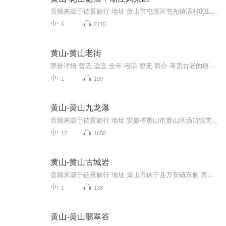
音频来源于链景旅行 地址 黄山市屯溪区屯光镇浯村001县道 票价描述 成人门票91元，学生、60-70岁老人凭有效证件半票45元，1.2米以下儿童、70岁以上老人凭有效证件免票。游船票需另付（含花山湖游船、24号石窟游船、24号石窟），成人票50元，无半票政策，只...
6
2215
黄山-黄山老街
票价详情 暂无 适宜 全年 电话 暂无 简介 寻觅古老的痕迹，穿梭在青砖大屋、石板街上，在安徽黄山老街中收获一份心境。今天您就跟随链景旅行小秘书一起来感受一下吧。黄山老街座落在安徽省黄山市屯溪区中心地段，北面依山，南面傍水，全长1272米，精华部分...
1
199
黄山-黄山九龙瀑
音频来源于链景旅行 地址 安徽省黄山市黄山区汤口镇苦竹溪村 票价描述 80 开放时间 8:00-16:30 乘车信息 交通信息：黄山火车站有班车直达黄山北大门，到黄山北大门坐面的到景区
17
1658
黄山-黄山古城岩
音频来源于链景旅行 地址 黄山市休宁县万安镇东侧 票价描述 50元/人 开放时间 8:00-17:00 乘车信息 1、自驾车指南：古城岩与黄山市府所在地屯溪接壤，距离约5公里。往南1小时车程可到达婺源江氏宗祠江湾，往北1小时车程可达绩溪胡氏宗祠陇川，距离高速公路...
1
138
黄山-黄山翡翠谷