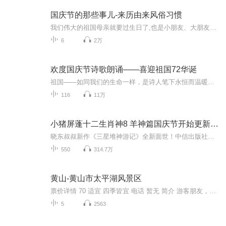
国庆节的那些事儿-来历由来风俗习惯
我们伟大的祖国母亲就要过生日了,也是小朋友、大朋友们最喜欢的“国庆小长假”或说“黄金周”还有说”国庆7天乐”的，说法真是不一而足。那么“国庆节”是怎么来的？自古以来国庆节怎么庆贺？新中国国庆节的来历，以及新中国国庆节的庆贺方式又有哪些呢？ ...
6
2万
欢度国庆节诗歌朗诵——喜迎祖国72华诞
祖国——如同我们的生命一样，是诗人笔下永恒而温暖的主题。在祖国72周年华诞来临之际，特创建这个诗歌朗诵专辑，诵读经典爱国篇章，和大家一起歌颂祖国，向国庆的献礼！祝愿伟大的祖国繁荣富强，祝愿大家国庆节快乐，度过平安快乐的黄金周假期！
116
11万
小猪屏蓬十二生肖神8 羊神篇国庆节开始更新啦！
晓东叔叔新作《三星堆神游记》全新面世！中信出版社出版！京东当当淘宝均有售！点蓝色字收听——《小猪屏蓬爆笑日记2024》《小猪屏蓬爆笑日记2》《小猪屏蓬爆笑日记1》让你笑得喘不上气！《我进故宫当富翁——小猪屏蓬故宫财商笔记》教你成为大富翁！《小...
550
314.7万
黄山-黄山市太平湖风景区
票价详情 70 适宜 四季皆宜 电话 暂无 简介 游客朋友，您好！我是燕京旅游小秘书，欢迎您光临太平湖风景区观光游览。 太平湖风景区地处黄山市黄山区西北部，介于黄山、九华山之间，是安徽省实施“两山一湖”，即黄山、九华山、太平湖旅游发展战略的重要内...
5
2563