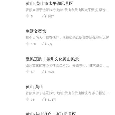
黄山- 黄山市太平湖风景区
音频来源于链景旅行 地址 黄山市黄山区太平湖镇 票价描述 70 开放时间 07:00~17:00 乘车信息 交通信息 ： 黄山市汽车客运总站（黄山市屯溪区齐云大道31号，也叫屯溪汽车站）坐“屯溪-太平”长途汽车可到达黄山区（太平县）的黄山太平客运中心，6:30-17:00...
5
1077
生活文案馆
每个人的人生都有低谷，愿短短的话语能带给你些许温暖
168
2万
徽风皖韵｜徽州文化黄山风景
徽州文化的核心包括崇仁尚义、修德敦行、讲求诚信、创新进取、坚忍不拔、百折不回、负重进取的“徽骆驼精神”，以及兴文重教、宗族乡里意识和帮扶协作精神。徽州文化是中华文化的重要组成部分，它体现了徽州地区人民在长期的历史发展过程中所形成的独特价...
65
4670
黄山-黄山
音频来源于链景旅行 地址 黄山市黄山区境内 票价描述 1.景区：淡季120元、 旺季230元 2.云谷索道：淡季65元、旺季80元3.玉屏索道：淡季65元、旺季80元4.太平索道：淡季65元、旺季80元5.新云谷索道：淡季65元、旺季80元（旺季时间：3月1日至11月30日；淡季...
38
51.1万
黄山-花山谜窟：渐江风景区