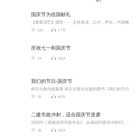
乐）
国庆节为祖国献礼
【蔡蔡演艺】课程﹣-﹣主持表演，口才，声乐，中国舞，民族舞。独特的小舞台，专业的录音棚，每一位同学都能成为优秀的小明星。独特的教学模式，轻松上课，快乐学习！知名主持人，舞蹈家，高级教师任职授课！江南总校：河沟街42号三楼 18545856430江北分校...
215
1.7万
庆祝七一和国庆节
24
1818
我们的节日-国庆节
南京出版传媒集团·南京出版社出版的图书《我们的节日》通过对中国节日文化和节日意义进行深度的挖掘，面向青少年群体构建独具特色的栏目内容，以此丰富春节、元宵节、清明节、端午节、七夕节、中秋节、重阳节等传统节日；六一节、教师节、国庆节等新兴节日的文化内涵和表现形式。促进青少年形成新的节日习俗，提升节日仪式感、认同感。音频作品由金陵朗读者联盟志愿者朗诵，南京音像出版社、金陵图书馆联合制作。
35
8076
二建市政冲刺，适合国庆节逆袭
2020年二级建造师市政专业1、从基础到密训冲刺V2、从精华课程到超压密押V3、0基础同步更新v4、持续更新到2020年考试V5、只要你跟着学让你一次稳拿证V6、渠道超压压题，超压三页纸等独家绝密压题!
36
2619