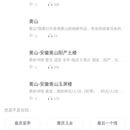
1
325
黄山
黄山*我看过许多画黄山的画家作品，有名的或者没名的，在黄山聚集在一起写生的等等，都很想表现出黄山秀美挺拔给予人们的那强烈无比的感受。而恰恰是这样的感受使得人们急于求成，要把这让自己激动不已的、原汁原味的感受直接并且深深的烙印在宣纸上，所以...
2
74
黄山-安徽黄山阳产土楼
票价详情 暂无 适宜 全年 电话 0 简介 朋友，阳产，位于皖南山区的群山之中，是一个依山而筑的小山寨。这里由于地势高，交通不便，数百年来，山民就地取材，采周边青石铺路架桥，取木材筑巢而居，渴饮山泉，饿食五谷，子孙延续。流年之中，形成了鳞次栉比...
1
576
黄山-安徽黄山玉屏楼
票价详情 索道：票价90元/人/次（旺季），65元/人/次 适宜 四季皆宜 电话 暂无 简介 “江山如此多娇”所说的正是黄山一重要的风景名胜地——玉屏楼，玉屏楼是集奇景之大成的绝处。著名的迎客松就在玉屏楼的右侧。玉屏楼的后面即是玉屏峰，著名的"玉屏卧佛"...
1
173
您是不是在找：
嘉庆皇帝
重庆儿女
最后一个情人节