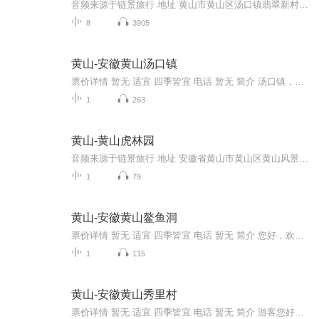
音频来源于链景旅行 地址 黄山市黄山区汤口镇翡翠新村001幢（翡翠谷景区内南停车场） 票价描述 挂牌价90元 开放时间 6:30-18:00 乘车信息 汤口镇高速口出口右行沿国道5公里或谭家桥高速口出口右行至10公里
8
3905
黄山-安徽黄山汤口镇
票价详情 暂无 适宜 四季皆宜 电话 暂无 简介 汤口镇，是世界文化和自然遗产，也是世界地质公园——中国黄山的大门。现在您所看到的就是被称为国际旅游名镇的汤口镇，现在就来看看汤口镇到底蕴藏着多少文化吧。汤口镇，位于安徽省黄山风景区南麓和东麓，隶...
1
263
黄山-黄山虎林园
音频来源于链景旅行 地址 安徽省黄山市黄山区黄山风景区北大门 票价描述 暂无 开放时间 全天 乘车信息 暂无
1
79
黄山-安徽黄山鳌鱼洞
票价详情 暂无 适宜 四季皆宜 电话 暂无 简介 您好，欢迎您鳌鱼洞。下面就让我为您详细讲说关于鳌鱼洞的奇特之处吧。 鳌鱼洞是位于鳌鱼峰腰，呈三角形，洞内十分狭窄，在洞的右上方有光照入，就好比黑暗中的一抹阳光，给人无限希望与惊喜。在光照入之处，...
1
115
黄山-安徽黄山秀里村
票价详情 暂无 适宜 四季皆宜 电话 暂无 简介 游客您好，欢迎您来到安徽黄山秀里村，在这里没有城市的高楼大厦以及钢筋水泥，在这里有的只是乡村的静谧与悠然，在此你不仅能感受到淳朴的民风，还能品尝到道地的美食，那么这秀里村究竟如何呢?让我们赶紧去...