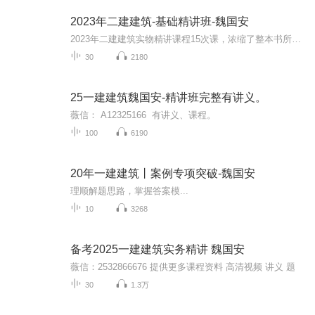
2023年二建建筑-基础精讲班-魏国安
2023年二建建筑实物精讲课程15次课，浓缩了整本书所有考点，助力一次通关。
30
2180
25一建建筑魏国安-精讲班完整有讲义。
薇信： A12325166 有讲义、课程。
100
6190
20年一建建筑丨案例专项突破-魏国安
理顺解题思路，掌握答案模...
10
3268
备考2025一建建筑实务精讲 魏国安
薇信：2532866676 提供更多课程资料 高清视频 讲义 题
30
1.3万