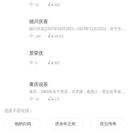
11
923
德川庆喜
德川庆喜(1837年10月28日―1913年11月22日)，生于天保八年9月29日(1837年10月28日)，卒于大正二年(1913年)11月22日。江户幕府第15代将军，也是末代将军。水户藩主德川齐昭的第七子。德川庆喜是德川幕府中的末代将军，被称为最后的”日本王“，也是德川幕府...
184
19.4万
景荣庆
3
827
黄庆说茶
黄庆，1965年生于普洱，艺术家，电视人，茶文化学者，澜沧古茶首席文化官。著有《古茶古道古风》《古茶传奇》等著作，《千年茶韵》纪录片制作人，茶界大型茶山行活动“寻味问茶”的学术导师。他的狂草书法，将澜沧江的生命律动赓续在鬼神莫测的笔锋；他的摄影机，赶在茶叶文明遗迹被现代破坏之前就收录下那段古朴神秘的历史；他的著作，是茶马古道上的孑立行走的背影。他独到的茶理见解，以及用自己的脚步丈量云南每一寸土地的沧桑，都令茶友为之着迷。我们在此听他讲述，关于世界茶树起源地澜沧江流域古茶文明的...
14
1万
您是不是在找：
他的白鸽
庆余年之长歌行
庆云传奇