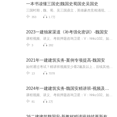
一本书读懂三国史|魏国史蜀国史吴国史
三国时期，魏、蜀、吴三国鼎立，英雄豪杰竞相涌现。曹操统一北方，刘备割据西南，孙权雄踞江东，三国之间战争不断，但也推动了社会进步与文化繁荣。曹魏在农业、水利上有所建树，蜀汉以北伐为己任，东吴则在航海贸易上领先。三国时期的历史事件和人物故事...
353
1.7万
2023一建独家渠道《补考强化密训》-魏国安
课程视频、讲义、考前押题咨询卫星：V：hhkz102。如何通过考试？精讲班视频至少看2遍及以上，后续其他班次学习一边，真题至少做3遍，考前做押题+背诵押题，考试基本就成了！
3
282
2021年一建建筑实务-案例专项提高-魏国安
如何通过考试？精讲班视频至少看2遍及以上，后续其他班次学习一边，真题至少做3遍，考前做押题+背诵押题，考试基本就成了！ 课程及讲义咨询：【V：yl10061008 】
13
7078
2024年一建建筑实务-魏国安精讲班-视频及讲义私
课程视频、讲义、考前押题咨询卫星：V：hhkz102。如何通过考试？精讲班视频至少看2遍及以上，后续其他班次学习一边，真题至少做3遍，考前做押题+背诵押题，考试基本就成了！
81
2万
26二建建筑魏国安-新教材精讲班持续更新有讲义。