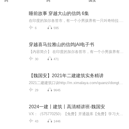
鸽
鸽
国安
睡前故事 穿越大山的信鸽 6集
在印度的加尔各答市，有一个小男孩养有一只叫奇特拉.格力瓦的小鸽子，它因颈子上有一圈彩虹般的羽毛而被称为“花颈鸽”，花颈鸽很小的时候就失去了双亲，父亲死于一场暴风雨，母亲在一次意外中被老鹰抓走，在第一次世界大战期间，加尔各答市的人都忙着训练鸽子，希望所养的鸽子能被选为传信鸽，小男孩也一心想把花颈鸽训练成信鸽王，历经种种磨难，花颈鸽终于成为一只勇敢的信鸽，它曾冲向老鹰，去救自己的同伴，也曾在暴风雨中迷航，还曾在战场上穿越枪林弹雨…… 不幸的是花颈鸽在执行一次重要任务时受伤，从此意志消沉，它还能飞上蓝天吗。
6
595
穿越喜马拉雅山的信鸽|AI电子书
【内容简介】 在印度的加尔各答市，有一个小男孩养有一只叫奇特拉·格力瓦的小鸽子，它因颈子上有一圈彩虹般的羽毛而被称为“花颈鸽”。花颈鸽很小的时候就失去了双亲：父亲死于一场暴风雨，母亲在一次意外中被老鹰抓走。在第一次世界大战期间，加尔各答市...
30
471
【魏国安】2021年二建建筑实务精讲
2021二建建筑口诀http://m.ximalaya.com/quanzi/dongtai/808051482021二建建筑思维导图http://m.ximalaya.com/quanzi/dongtai/819383552021二建建筑考点汇总http://m.ximalaya.com/quanzi/dongtai/81939138二建各科历年真题（14-20）及分章节真题http://m.ximalaya.com/quanzi/dongtai/807...
29
9645
2024一建丨建筑丨高清精讲班-魏国安
VX：（575770250）【免费】开通题库【免费】学习大礼包
43
1446