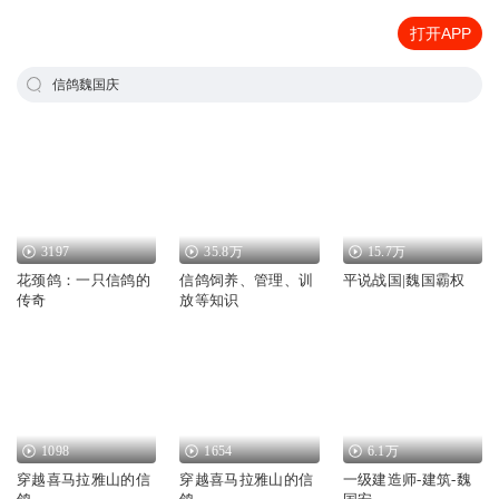
打开APP
信鸽魏国庆
3197
35.8万
15.7万
花颈鸽：一只信鸽的
信鸽饲养、管理、训
平说战国|魏国霸权
传奇
放等知识
1098
1654
6.1万
穿越喜马拉雅山的信
穿越喜马拉雅山的信
一级建造师-建筑-魏