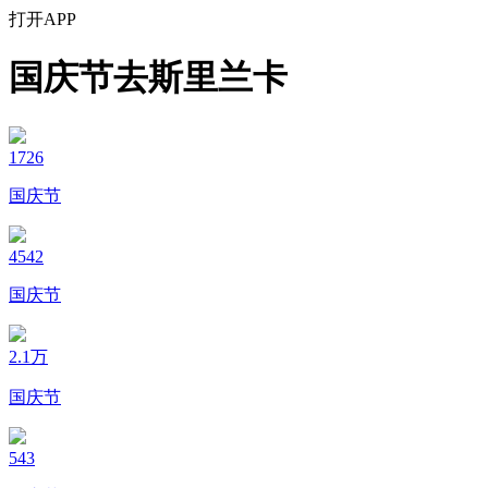
打开APP
国庆节去斯里兰卡
1726
国庆节
4542
国庆节
2.1万
国庆节
543