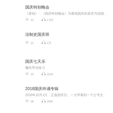
国庆特别晚会
《原创》：《国庆特别晚会》为展现国庆的喜庆与祖国的深情我将以具体的场景切入从清晨升旗的庄严到街头巷尾的欢庆到历史与当下的交融，用优美的笔触传递对祖国的热爱与自豪！用诗歌和情感美文形式，歌颂祖国的繁荣富强，祝人民幸福安康！
12
2.9万
法制史国庆班
12
1万
国庆七天乐
魔性早功练习
10
1518
2018国庆吟诵专辑
2018年10月1日，正值国庆日。一大早看到一个公号文章，正是文天祥的《己卯十月一日至燕越五日罹狴犴有感而赋》。当然，彼十一非当今的十一。不过数字的巧合还是让人感触，今天拿来读一读，体味一番历史英杰的民族情怀，恰也当时。 根据诗题来看，这组诗是写于十月一日至十月五日之间，是文天祥被俘之后所作，这些诗作不仅有凛凛正气，更也能看的到他百端交集的复杂情感。另一首于右任先生的《望大陆》，微信公号有称《望乡》，一句“山之上国之殇”荡气回肠，一并兴起拿来读了一读。仓促间多有瑕疵...
38
2592