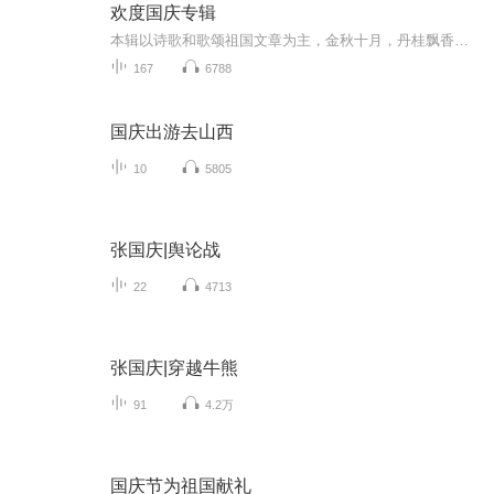
欢度国庆专辑
本辑以诗歌和歌颂祖国文章为主，金秋十月，丹桂飘香，在这个充满丰收喜悦的季节里，我们满怀激动和自豪，迎来了中华人民共和国76周年华诞。这不仅是一个庄重的纪念日，更是全体中华儿女共同欢庆的盛大的节日，承载着深厚的民族情感和历史意义.
167
6788
国庆出游去山西
10
5805
张国庆|舆论战
22
4713
张国庆|穿越牛熊
91
4.2万
国庆节为祖国献礼