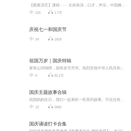
【蔡蔡演艺】课程﹣-﹣主持表演，口才，声乐，中国舞，民族舞。独特的小舞台，专业的录音棚，每一位同学都能成为优秀的小明星。独特的教学模式，轻松上课，快乐学习！知名主持人，舞蹈家，高级教师任职授课！江南总校：河沟街42号三楼 18545856430江北分校...
215
1.7万
庆祝七一和国庆节
24
1818
祖国万岁｜国庆特辑
家有山河锦绣，国有岁月芳华。热烈庆祝中华人民共和国成立73周年！
6
82.1万
国庆主题故事合辑
祖国妈妈生日，我们一起来听一听系列故事。不仅仅有《我的祖国》，还有红军故事，也有关于战争的故事，让大家体会到和平年代的不易。
12
2600
国庆诵读打卡合集