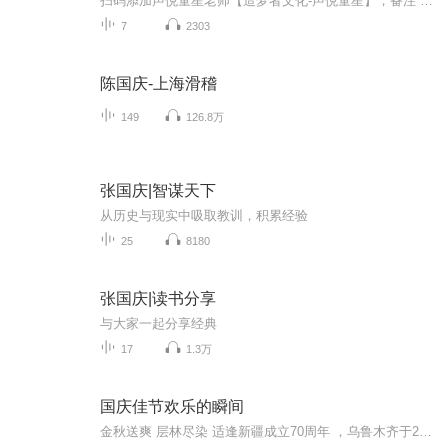
扫码添加声悦童星老师【造梦者文化-声悦童星】，备注“诵读打卡”报名，已添加好友的，直接发送“诵读打卡”报名，报名成功后进入社群。
7
2303
陈国庆-上海滑稽
149
126.8万
张国庆|智谋天下
从历史与现实中吸取教训，积累经验
25
8180
张国庆|读书分享
与大家一起分享经典
17
1.3万
国庆佳节欢乐的瞬间
金秋送爽 层林尽染 适逢新疆成立70周年 ，乌鲁木齐于2025年9月23日迎来党中央和习大大带领的慰问团。新疆各族群众欢欣鼓舞，热烈欢迎。