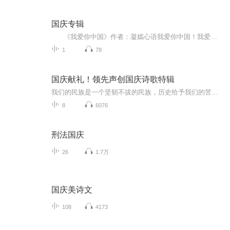
国庆专辑
《我爱你中国》作者：凝嫣心语我爱你中国！我爱你春天蓬勃的秧苗；我爱你秋日金黄的硕果。我爱你中国！我爱你青松气质，我爱你红梅品格！我爱你家乡的甜蔗好像乳汁滋润着我的心窝。我爱你中国，我要把最美的歌儿献给你，我的母亲我的祖国。我爱你中国，我爱...
1
78
国庆献礼！领先声创国庆诗歌特辑
我们的民族是一个坚韧不拔的民族，历史给予我们的苦难都变成了闪着金光的勋章！我们的国家是一个龙腾虎跃的国家，那条巨龙正以不可阻挡之势崛起于神奇的东方！------------------------------------------------值此祖国70周年华诞之际，领先声创以诗歌向祖国献礼！用我们的声音、用我们的热血、用我们的灵魂诵读经典爱国篇章，歌颂我们的祖国！永远繁荣富强！
8
6076
刑法国庆
26
1.7万
国庆美诗文
108
4173