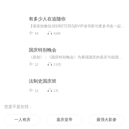
有多少人在追随你
【请添加微信18108272353进VIP读书群与更多书友一起学习成长。】 献给那些被他人无数次摧残、以为自己的梦想永远不会成真的人。 献给那些因自己或别人过去的错误决定、以为自己再也无法东山再起且把握命运的人。 献给那些想象力已经被颓丧的生活摧残殆尽的人。 献给那些只接受过失败教育、甘愿退居其次且让别人来领导自己的人。 你的人生还没结束！ “有时，尽管我们在人生的画布上出现错误，上帝 却使它成为一幅杰作。” ——戴夫·邓根
54
4184
国庆特别晚会
《原创》：《国庆特别晚会》为展现国庆的喜庆与祖国的深情我将以具体的场景切入从清晨升旗的庄严到街头巷尾的欢庆到历史与当下的交融，用优美的笔触传递对祖国的热爱与自豪！用诗歌和情感美文形式，歌颂祖国的繁荣富强，祝人民幸福安康！
12
2.9万
法制史国庆班
12
1万
您是不是在找：
一人有庆
嘉庆皇帝
最强火影参上