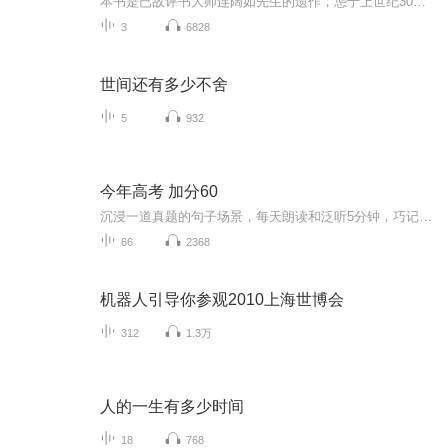
本书是已故评书大师连阔如先生的遗作，怹于上世纪30年代以笔名云游客，在当时北平的《时言报》上发表长篇连载，系统揭露了当时江湖的行当、行话和内幕，可谓是民国江湖防诈骗指南。改革开放以后，先后有中国曲艺出版社、中国民间文艺出版社、上海文艺出版...
3
6828
世间还有多少不舍
5
932
今年高考 加分60
沉浸一道真题的句子场景，每天朗读和泛听5分钟，巧记3500个单词和900个常用句型，掌握一整套词法、句法、语法，应对高考听力、阅读和写作，毫无压力。日积月累，重拾信心，点燃兴趣，听说读写译很容易。不论0基础，还是60分基础，今天开始，都来得及。过去...
66
2368
机器人引导你参观2010上海世博会
312
1.3万
人的一生有多少时间
18
768