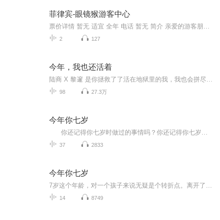
菲律宾-眼镜猴游客中心
票价详情 暂无 适宜 全年 电话 暂无 简介 亲爱的游客朋友，您对电影中ET的印象是什么样的？今天咱们到眼镜猴游客中心去看一看吧，据说这眼镜猴可是电影ET里的原型呢。眼镜猴是菲律宾的国宝，它们大多生活在菲律宾南部，是濒危保护动物，这么可爱的小精灵绝...
2
127
今年，我也还活着
陆商 X 黎邃 是你拯救了了活在地狱里的我，我也会拼尽一切给你生的希望。虐心且虐狗，值得来感受！！
98
27.3万
今年你七岁
你还记得你七岁时做过的事情吗？你还记得你七岁时父母、亲人对你的教育和陪伴吗？刘健屏老师的《今年你七岁》，就描绘了一个父亲是如何爱孩子的，描绘了他在陪伴孩子的成长中所产生的一种焦虑中的父爱。 书中说：人都是从童年走过来的...
37
2833
今年你七岁
7岁这个年龄，对一个孩子来说无疑是个转折点。离开了以游戏为主的幼儿园，跨进了以学习为主的校门；摆脱了阿姨的整日庇护，开始了相对独立的崭新生活……他们会碰到一些什么新鲜事儿？他们的脑子里会闪起一些什么怪效果？面对孩子呈现的种种题目，做家长的又该想些什么？做些什么？小说真实地记录了一个小学一年级生一年来的所作所为，同时记录了孩子家长的所思所想。作品情感细腻真挚，思考深进新奇，文长自然幽默，不只孩子读来妙趣横生，家长读来也将深受启迪。...
14
8749