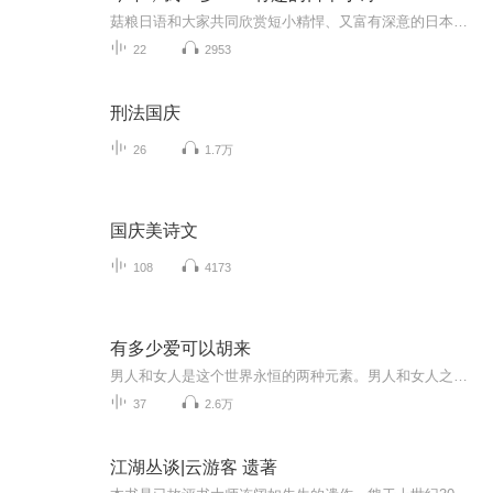
菇粮日语和大家共同欣赏短小精悍、又富有深意的日本小诗。
22
2953
刑法国庆
26
1.7万
国庆美诗文
108
4173
有多少爱可以胡来
男人和女人是这个世界永恒的两种元素。男人和女人之间的故事中，有这个世界永恒的主题…… 剧中主人公——丁一白。是个男人、年轻的男人。恋爱似乎是他生活的主旋律，也许他是“天生情种”或是“好色如狼”。反正他的爱情履历并不平直……悠忽十年，他...
37
2.6万
江湖丛谈|云游客 遗著