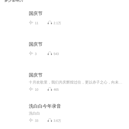
多少影响力
国庆节
11
2.1万
国庆节
3
543
国庆节
十月欢歌里，我们共庆辉煌过往，更以赤子之心，向未来书写滚烫的誓言——这盛世，值得我们以热爱相拥。
10
465
洗白白今年录音
洗白白
33
3.6万