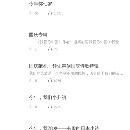
今年你七岁
35
1.3万
国庆专辑
《我爱你中国》作者：凝嫣心语我爱你中国！我爱你春天蓬勃的秧苗；我爱你秋日金黄的硕果。我爱你中国！我爱你青松气质，我爱你红梅品格！我爱你家乡的甜蔗好像乳汁滋润着我的心窝。我爱你中国，我要把最美的歌儿献给你，我的母亲我的祖国。我爱你中国，我爱...
1
78
国庆献礼！领先声创国庆诗歌特辑
我们的民族是一个坚韧不拔的民族，历史给予我们的苦难都变成了闪着金光的勋章！我们的国家是一个龙腾虎跃的国家，那条巨龙正以不可阻挡之势崛起于神奇的东方！------------------------------------------------值此祖国70周年华诞之际，领先声创以诗歌向祖国献礼！用我们的声音、用我们的热血、用我们的灵魂诵读经典爱国篇章，歌颂我们的祖国！永远繁荣富强！
8
6076
今年，我们小升初
8
2775
今年，我28岁——有趣的日本小诗