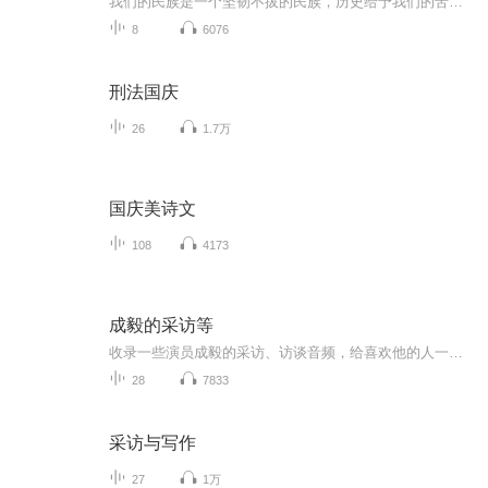
我们的民族是一个坚韧不拔的民族，历史给予我们的苦难都变成了闪着金光的勋章！我们的国家是一个龙腾虎跃的国家，那条巨龙正以不可阻挡之势崛起于神奇的东方！------------------------------------------------值此祖国70周年华诞之际，领先声创以诗歌向祖国献礼！用我们的声音、用我们的热血、用我们的灵魂诵读经典爱国篇章，歌颂我们的祖国！永远繁荣富强！
8
6076
刑法国庆
26
1.7万
国庆美诗文
108
4173
成毅的采访等
收录一些演员成毅的采访、访谈音频，给喜欢他的人一个可以倾听他声音的平台，传播正能量，让喜爱他的人和他一起成长，拥抱生活，热爱生活，温暖而真诚。
28
7833
采访与写作
27
1万