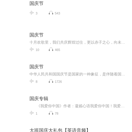
国庆节
3
543
国庆节
十月欢歌里，我们共庆辉煌过往，更以赤子之心，向未来书写滚烫的誓言——这盛世，值得我们以热爱相拥。
10
465
国庆节
中华人民共和国国庆节是国家的一种象征，是伴随着国家的出现而出现的。让我们用诗歌朗诵歌颂祖国的繁荣富强，国泰民安。
8
1726
国庆专辑
《我爱你中国》作者：凝嫣心语我爱你中国！我爱你春天蓬勃的秧苗；我爱你秋日金黄的硕果。我爱你中国！我爱你青松气质，我爱你红梅品格！我爱你家乡的甜蔗好像乳汁滋润着我的心窝。我爱你中国，我要把最美的歌儿献给你，我的母亲我的祖国。我爱你中国，我爱...
1
78
大班国庆大礼包【英语音频】