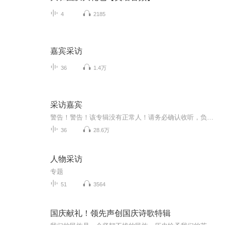
4
2185
嘉宾采访
36
1.4万
采访嘉宾
警告！警告！该专辑没有正常人！请务必确认收听，负责被染上神经病，本作者概不负责。
36
28.6万
人物采访
专题
51
3564
国庆献礼！领先声创国庆诗歌特辑