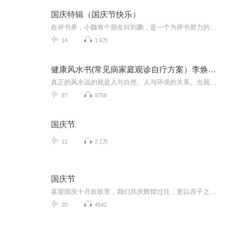
国庆特辑（国庆节快乐）
在评书界，小魏有个朋友叫刘鹏，是一个为评书努力的小伙子。在2021年国庆期间，他想弄个特辑，便烦劳我给他录个爱国题材的评书小段儿。这种事情，不是特殊情况，小魏一般不会拒绝，也就给其录了一个《鲁迅踢鬼》，等他传完，我再传到我的专辑里。另外，小...
14
1.6万
健康风水书(常见病家庭观诊自疗方案）李焕平著
真正的风水说的就是人与自然、人与环境的关系。当我们来到青山绿水间，清风徐徐，吹过我们的面颊时，我们会觉得真美真舒服啊！这就是好风水。相反，当我们面对严寒酷暑、嘈杂的环境，容易感到压抑，容易生病，这就是坏风水。中医养生的目的是为了健康幸福...
87
9758
国庆节
11
2.1万
国庆节
喜迎国庆十月欢歌里，我们共庆辉煌过往，更以赤子之心，向未来书写滚烫的誓言——这盛世，值得我们以热爱相拥。
20
4542