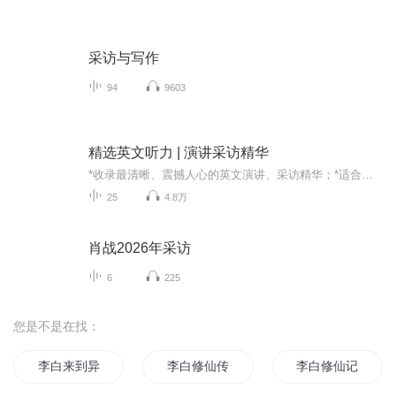
采访与写作
94
9603
精选英文听力 | 演讲采访精华
*收录最清晰、震撼人心的英文演讲、采访精华；*适合英语中级水平学习者；*中英双语字幕翻译，可下载、打印文本来精读，背诵！ 文本获取途径：关注威信公纵号：harrisfun，关注后对话框回复“演讲”即可获得。
25
4.8万
肖战2026年采访
6
225
您是不是在找：
李白来到异世
李白修仙传
李白修仙记