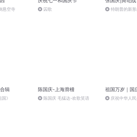
西
庆祝七一和国庆节
张国庆|舆论战
倒悬空寺
囚歌
特朗普的新形
合辑
陈国庆-上海滑稽
祖国万岁｜国
祖国》
陈国庆 毛猛达-欢歌笑语
庆祝中华人民
周年 天安门广