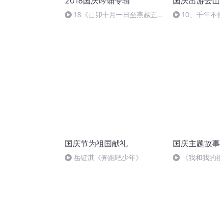
2018国庆吟诵专辑
国庆出游去山
18《己卯十月一日至燕越五
10、千年不
日罹狴犴有感而赋》组律18首
文天祥 自由吟诵
国庆节为祖国献礼
国庆主题故事
岳钲淇《奔跑吧少年》
《我和我的