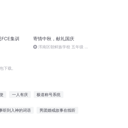
恩FCE集训
寄情中秋，献礼国庆
浑南区朝鲜族学校 五年级 孙
多永
打包下载。
使
一人有庆
极道称号系统
之称号
安庆年记事
庆余年之长歌行
事听到入神的词语
男团婚戒故事在线听
云顶巨像故事在线听