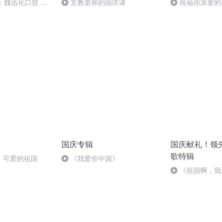
：魏迅化口技 二
支教老师的国庆课
祝福你亲爱的
般唱法和原生态
国庆专辑
国庆献礼！领
歌特辑
，可爱的祖国
《我爱你中国》
《祖国啊，我
婉