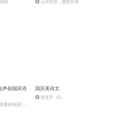
祖国
山河共庆，盛世长歌
先声创国庆诗
国庆美诗文
想北平（6）
亲爱的祖国》温