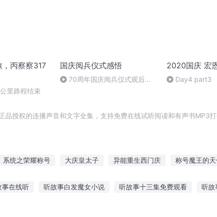
旅，丙察察317
国庆阅兵仪式感悟
2020国庆 宏
70周年国庆阅兵仪式观后感
Day4 part3
作者：卞雨祺 朗读者：卞雨祺
0公里路程结束
含正品授权的连播声音和文字全集，支持免费在线试听阅读和有声书MP3
系统之荣耀称号
大庆皇太子
异能重生西门庆
称号魔王的天
空临世2016
称号战魔
庆云传奇
网游之神级称号
千年
故事在线听
听故事白发魔女小说
听故事十三集免费观看
听故
主宰者称号
万界之无限称号
眼听故事的成语
听民间感恩故事大全图片
绘本故事怎么下载听