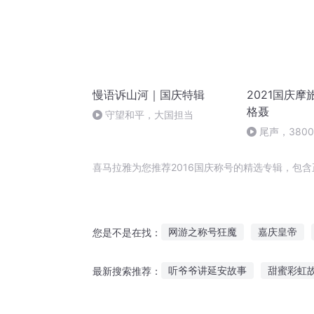
慢语诉山河｜国庆特辑
2021国庆摩
格聂
守望和平，大国担当
尾声，380
喜马拉雅为您推荐2016国庆称号的精选专辑，包
网游之称号狂魔
嘉庆皇帝
您是不是在找：
大庆第一恶
穿越火线之王者横
听爷爷讲延安故事
甜蜜彩虹
最新搜索推荐：
重庆儿女
穿越之大庆帝国
听别人恋爱故事好吗女生
闭