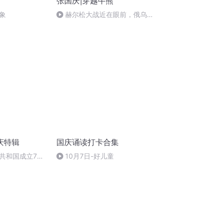
张国庆|穿越牛熊
象
赫尔松大战近在眼前，俄乌冲
突的关键之战，将会如何发展？
庆特辑
国庆诵读打卡合集
共和国成立73
10月7日-好儿童
场举行升国旗仪式