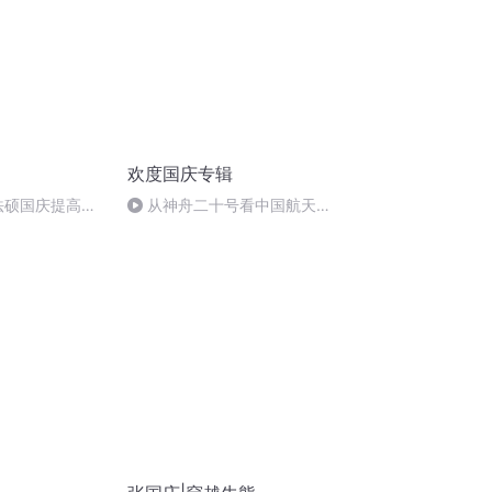
欢度国庆专辑
成法硕国庆提高班
从神舟二十号看中国航天
)
的“隐形实力”