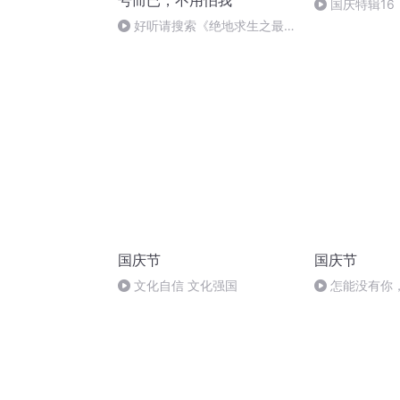
号而已，不用怕我
国庆特辑16
胡 东方红+一
好听请搜索《绝地求生之最强
吃鸡军团》
国庆节
国庆节
文化自信 文化强国
怎能没有你