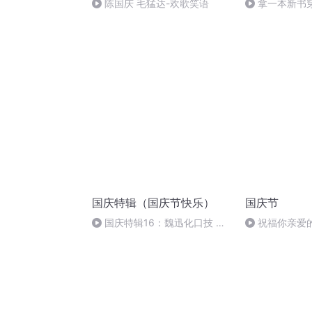
陈国庆 毛猛达-欢歌笑语
拿一本新书
国庆特辑（国庆节快乐）
国庆节
国庆特辑16：魏迅化口技 二
祝福你亲爱
胡 东方红+一般唱法和原生态