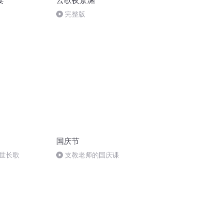
宴
云歌夜景渊
完整版
国庆节
世长歌
支教老师的国庆课