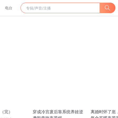
电台
（完）
穿成冷宫废后靠系统养娃逆
离婚时怀了崽