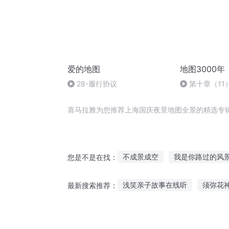
爱的地图
地图3000年
28-履行协议
第十章（11
喜马拉雅为您推荐上海国庆夜景地图全景的精选专
不成景成空
我是你路过的风
您是不是在找：
路过的风景线
你在谁的风景
浅笑亲子故事在线听
须弥花
最新搜索推荐：
生命本是一场风景
想和你一
大家食堂故事在线听
永远讲