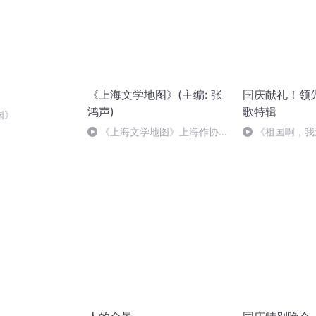
《上海文学地图》(主编: 张
国庆献礼！领
鸿声)
歌特辑
国》
《上海文学地图》上海作协与
《祖国啊，我
巨鹿路675号
婉