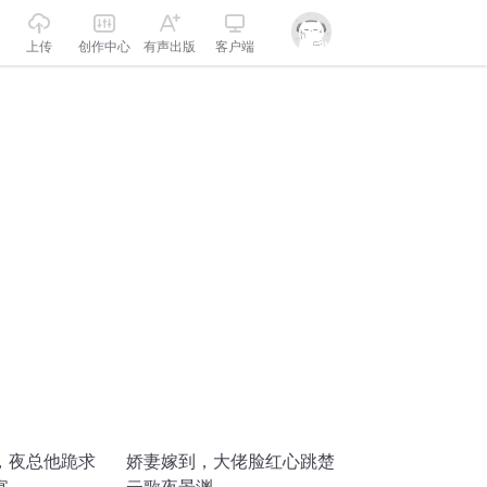
上传
创作中心
有声出版
客户端
，夜总他跪求
娇妻嫁到，大佬脸红心跳楚