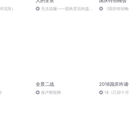
人的全景
国庆特别晚会
-河北段）
无法说服——固执背后的盘根
《国庆特别晚
错节
全景二战
2018国庆吟
村
保卢斯投降
18《己卯十
日罹狴犴有感而
文天祥 自由吟诵