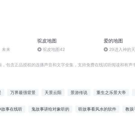
驼皮地图
爱的地图
）未来
驼皮地图42
29进入神的
辑，包含正品授权的连播声音和文字全集，支持免费在线试听阅读和有声书
景
万界最强背景
天景云阳
景游传说
重生之乐景大帝
里
景王妃传
好景可常在
这边风景
你是此生最美风景
神故事在线听
鬼故事讲给对象听的
听故事看风水的软件
教孩
起看风景
你是我远道而来的风景
好的坏的都是风景
不完的故事听
听苗族故事片
来一个故事听一听
亲子听老兵讲