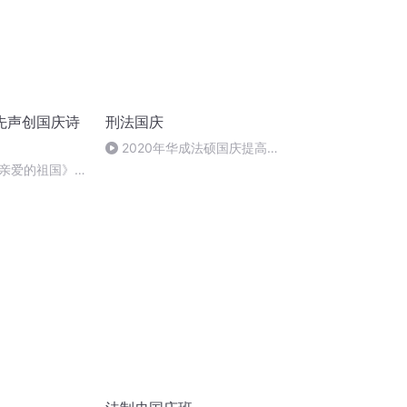
先声创国庆诗
刑法国庆
2020年华成法硕国庆提高班
刑法陈 (26)
亲爱的祖国》温