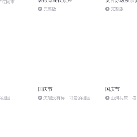
袭殷青璇夜景煜
复合苏暖夜景
穿过闹市
完整版
完整版
国庆节
国庆节
的祖国
怎能没有你，可爱的祖国
山河共庆，盛