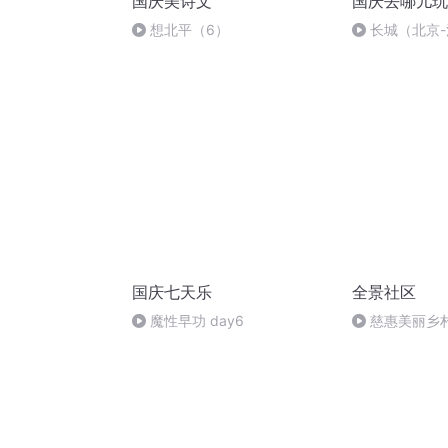
国庆美诗文
国庆去哪儿玩
想北平（6）
长城（北京
国庆七天乐
全景社区
魔性早功 day6
慈惠美丽乡