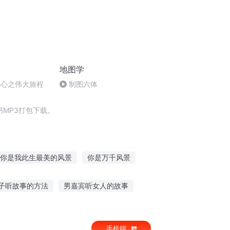
地图学
天心之伟大旅程
制图六体
MP3打包下载。
你是我此生最美的风景
你是万千风景
这世界最美丽的风景
石景西游记
子听故事的方法
男嘉宾听女人的故事
故事
搞笑故事员工听
讲故事给你听的人
手机端