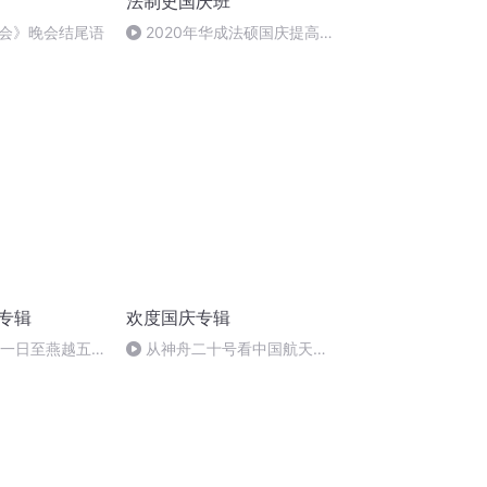
法制史国庆班
会》晚会结尾语
2020年华成法硕国庆提高班
法制史马志冰 (12)
诵专辑
欢度国庆专辑
月一日至燕越五
从神舟二十号看中国航天
赋》组律18首
的“隐形实力”