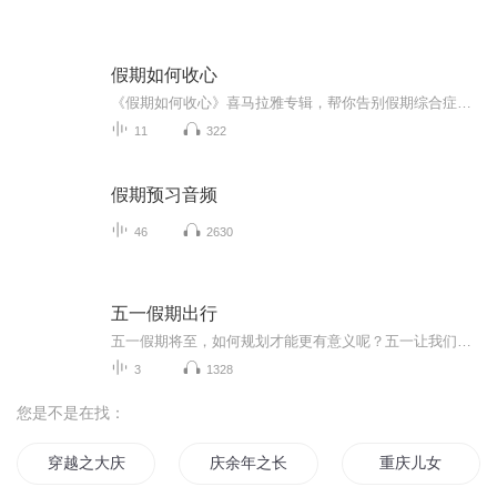
假期如何收心
《假期如何收心》喜马拉雅专辑，帮你告别假期综合症！11个音频，10个免费，1个付费，全方位教你收心大法！免费内容标题系统，轻松应对假期收心难题。付费音频深度解析，10篇文章组合，助你假期后迅速回归工作状态！收心，从《假期如何收心》开始！
11
322
假期预习音频
46
2630
五一假期出行
五一假期将至，如何规划才能更有意义呢？五一让我们做感恩之行吧！五一让我们做公益，让爱与成长在路上，五一，让我们回归家乡，陪伴父母到田埂上找到蒲公英最珍贵的"风景"，在孩子心里种下一颗关于"家"的种子。
3
1328
您是不是在找：
穿越之大庆帝国
庆余年之长歌行
重庆儿女