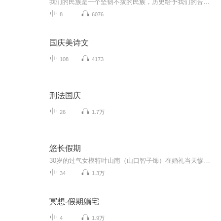
我们的民族是一个坚韧不拔的民族，历史给予我们的苦难都变成了闪着金光的勋章！我们的国家是一个龙腾虎跃的国家，那条巨龙正以不可阻挡之势崛起于神奇的东方！------------------------------------------------值此祖国70周年华诞之际，领先声创以诗歌向祖国献礼！用我们的声音、用我们的热血、用我们的灵魂诵读经典爱国篇章，歌颂我们的祖国！永远繁荣富强！
8
6076
国庆美诗文
108
4173
刑法国庆
26
1.7万
悠长假期
30岁的过气女模特叶山南（山口智子饰）在婚礼当天惨遭无良未婚夫卷款逃婚。 当她怒不可遏的狂奔到未婚夫居所，只堵截到了无辜的室友濑名秀俊（木村拓哉饰）——一个不得志的24岁钢琴家。身无分文又无家可归的小南对濑名威逼利诱，成为了他的新同居人。两人在同一屋檐下的生活磕磕绊绊 ，事业爱情也都不甚顺畅，渐渐竟生惺惺相惜之感……
34
1.3万
冥想-假期躺宅
4
1.9万