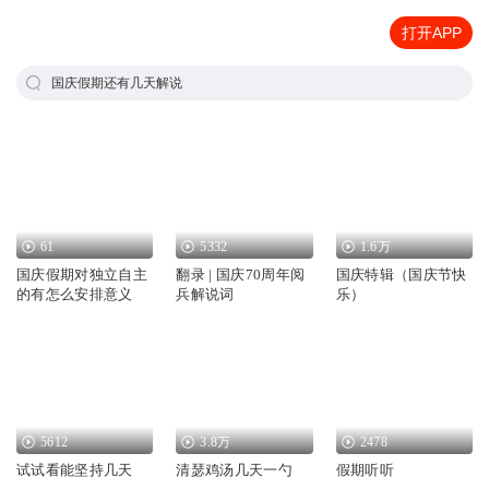
打开APP
国庆假期还有几天解说
61
5332
1.6万
国庆假期对独立自主
翻录 | 国庆70周年阅
国庆特辑（国庆节快
的有怎么安排意义
兵解说词
乐）
5612
3.8万
2478
试试看能坚持几天
清瑟鸡汤几天一勺
假期听听