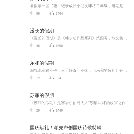
暑假读一些书籍，记录成长小朋友即将二年级，暑期是阅读的黄金期。老师要求孩子继续用朗读的方式进行阅读，逐渐克服错字漏字多字等不良阅读习惯。那么我们索性将每天的阅读内容系统化以音频的形式进行保存，将孩子的成长记录。每则内容都是第一次通读，不...
99
3464
漫长的假期
《漫长的假期》是《韩少功作品系列》第四卷，散文集。四十五篇散文，分为“远方”、“留痕”、“背影”三部分。《走亲戚》获1996年度福建文学奖。《笑的遗产》获1992年度《中国作家》散文奖。
45
1558
乐和的假期
淘气泡泡冒不停，三千好奇问不休，《乐和的假期》开始咯！快来跟着乐和一起，国学池里打滚，故事屋中做梦，滑滑梯上品尝科学芝士吧！
12
624
苏菲的假期
《苏菲的假期》是塞居尔伯爵夫人“苏菲系列”的收官之作，讲述了苏菲、玛格丽特、卡米耶等“小淑女”和保罗、让、莱昂等“小绅士”在暑假里发生的种种。在这个悠长假期里，男孩和女孩们一起学习、玩耍、冒险，共同体验了重逢的喜悦和离别的悲伤，上演了一...
29
1449
国庆献礼！领先声创国庆诗歌特辑