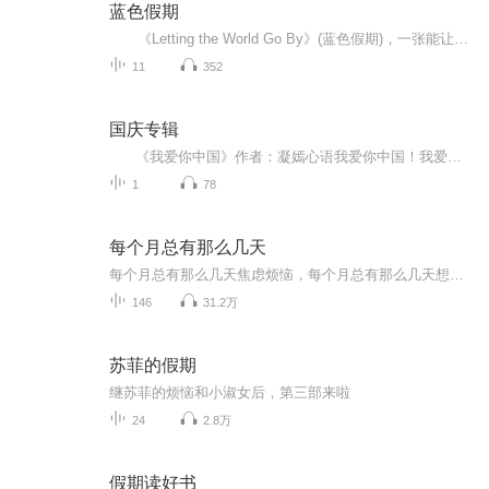
蓝色假期
《Letting the World Go By》(蓝色假期)，一张能让你心境平和，怡情悦性的发烧美乐，由世界著名的发烧名厂Real Music录制，多位新纪元音乐名家：钢琴家Kevin Kern，Danny Wright，Berward Koch，吉他手Govi，竖琴家Hilary Stagg等，倾情演奏十一首醉人...
11
352
国庆专辑
《我爱你中国》作者：凝嫣心语我爱你中国！我爱你春天蓬勃的秧苗；我爱你秋日金黄的硕果。我爱你中国！我爱你青松气质，我爱你红梅品格！我爱你家乡的甜蔗好像乳汁滋润着我的心窝。我爱你中国，我要把最美的歌儿献给你，我的母亲我的祖国。我爱你中国，我爱...
1
78
每个月总有那么几天
每个月总有那么几天焦虑烦恼，每个月总有那么几天想八卦吐槽。「每个月总有那么几天」关注泛文娱话题，关注烟火人生。谈笑风生间有态度，嬉笑怒骂中见众生。商务及入社群，请＋小助手微信：mgyzynmyt
146
31.2万
苏菲的假期
继苏菲的烦恼和小淑女后，第三部来啦
24
2.8万
假期读好书