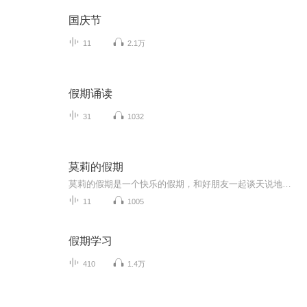
国庆节
11
2.1万
假期诵读
31
1032
莫莉的假期
莫莉的假期是一个快乐的假期，和好朋友一起谈天说地，一起进行一次华丽的冒险，一起去偶像的书店打工……可是，这个暑假与以前又有点不同，感觉大家一下子都长大了，有了这样那样的烦恼和秘密。妈妈的爱有时会觉得是种甜蜜的负担，与好朋友的相处彼此温暖又彼此伤害，心里藏着一个关于男孩子的秘密……看来，没有烦恼的成长，那是到不了的彼岸……
11
1005
假期学习
410
1.4万