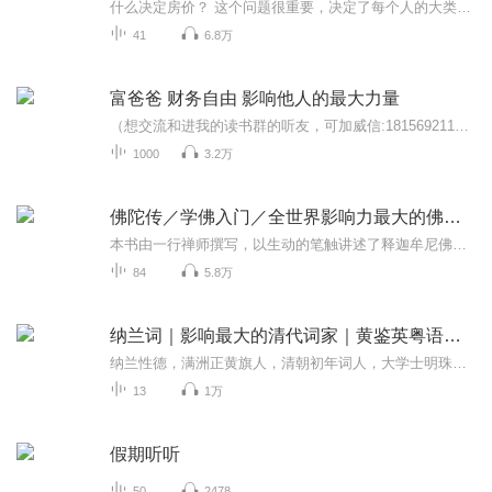
什么决定房价？ 这个问题很重要，决定了每个人的大类资产配置。更重要的是什么？可以实战！ 我们要判断哪个地方房价会涨，哪个地方房价会跌，什么时候会涨，什么时候会跌，这是我要跟大家讲的最核心的问题。 你会发现，在这个社会上过去十多年一直在讨论这个问题，有几十种答案，这就是房地产这个话题争议这么大的原因。 方正证券首席经济学家任泽平研究了10年房地产，把它总结为一句话，“长期看人口、中期看土地、短期看金融”。 那房价的的秘密到底是什么了？
41
6.8万
富爸爸 财务自由 影响他人的最大力量
（想交流和进我的读书群的听友，可加威信:18156921164，请注明是通过什么途径了解到的播音）我们读书社群内容的核心是时间自由，财务自由，心灵自由，家庭幸福，承担社会责任的全方位平衡人生！我们强调成功是积累的，成长是复利的，能力是可以可以训练的...
1000
3.2万
佛陀传／学佛入门／全世界影响力最大的佛陀传记
本书由一行禅师撰写，以生动的笔触讲述了释迦牟尼佛从出生到入灭的完整一生，揭示了他从王子到觉悟者的非凡旅程。 书中不仅描绘了佛陀在修行道路上的种种经历，还深入探讨了佛陀所创立的佛教教义，如四圣谛、八正道等。 通过佛陀与弟子们的互动，展现了佛...
84
5.8万
纳兰词｜影响最大的清代词家｜黄鉴英粤语吟诵
纳兰性德，满洲正黄旗人，清朝初年词人，大学士明珠长子，其母为英亲王阿济格第五女爱新觉罗氏。 纳兰性德自幼饱读诗书，文武兼修，十七岁入国子监，被祭酒徐元文赏识。康熙十五年补殿试，赐进士出身。纳兰性德曾拜徐乾学为师。他于两年中主持编纂了一部儒...
13
1万
假期听听
50
2478