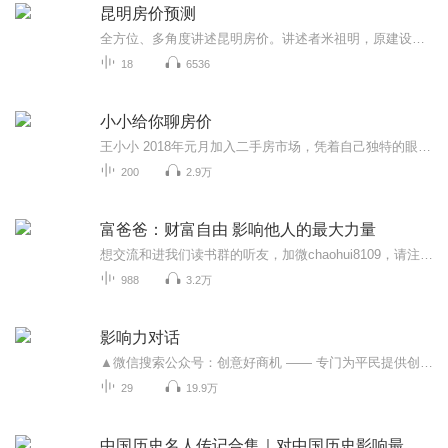
昆明房价预测
全方位、多角度讲述昆明房价。讲述者米祖明，原建设部下属中国房地产报云南记者站站长，香港财讯传媒《财经》杂志新地产云南主编。公开出版图书《昆明楼市解密》、《与售楼小姐的聊天记录》，新华书店有售。
18
6536
小小给你聊房价
王小小 2018年元月加入二手房市场，凭着自己独特的眼光和专业知识，给大家讲述房地产方面的知识，每天把在市场上的一些房产市场的价格，户型，买房注意的细节和要点，分享给大家，房子连着家连着幸福，房子关系到老百姓一生的幸福指数，也关系到几代人的付出和汗水 房子的涨跌都关系的每位家庭的经济状况， 我记得我第一次买房是在1996年那时候第一次接触房产，在我那时候的记忆里，觉得自己是一位外来的农村打工妹，能够在城市安个家是一件很幸福的时候\，所以，一九九六年买得第一套房子 根据自己在一线市场对房价的体验，给观众简述房价的市场走势，每天准时收听小小给你聊房价
200
2.9万
富爸爸：财富自由 影响他人的最大力量
想交流和进我们读书群的听友，加微chaohui8109，请注明是通过什么途径了解到的播音）财务自由是一种观念、一粒种子！种下这个自由的种子，还需要辛勤耕耘，才能开花结果！每天5分钟，施肥浇水，像园丁一样精心呵护你的梦想后花园吧！欢迎没有在微信学习群...
988
3.2万
影响力对话
▲微信搜索公众号：创意好商机 —— 专门为平民提供创意品商机新资讯的平台。一档大型中国企业梦想秀
29
19.9万
中国历史名人传记合集｜对中国历史影响最大的人物正史