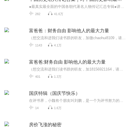
●最真实最全面的中国各朝代著名人物传记汇总专辑●讲述从有文字记录到现代按各朝代时间顺序的名人真实人生历程、典故轶事●从历史人物成败得失获得人生经验和智慧行万里路不如阅人无数！历史人物是历史的主角，了解历史人物就是了解历史！本专辑大量撷选...
282
41.6万
富爸爸：财务自由 影响他人的最大力量
（想交流和进我们读书群的听友，加微chaohui8109，请注明是通过什么途径了解到的播音）真正的财务自由是什么？财务自由，就是当你不工作的时候，也不必为金钱发愁，因为你有其他渠道的现金收入。当工作不再是获得金钱的唯一手段时，你便自由了。可以有足够...
1143
4.1万
富爸爸:财务自由 影响他人的最大力量
（想交流和进我们读书群的听友，加18156921164，请注明是通过什么途径了解到的播音）百万富翁的豪宅位于高档社区内，他们的处事方式是保持平衡，所以不是"工作狂"。他们靠自我奋斗实现了财务自由，所以非常享受生活。而且他们的富裕生活并不是借由杠杆交易...
401
1.3万
国庆特辑（国庆节快乐）
在评书界，小魏有个朋友叫刘鹏，是一个为评书努力的小伙子。在2021年国庆期间，他想弄个特辑，便烦劳我给他录个爱国题材的评书小段儿。这种事情，不是特殊情况，小魏一般不会拒绝，也就给其录了一个《鲁迅踢鬼》，等他传完，我再传到我的专辑里。另外，小...
14
1.6万
房价飞涨的秘密