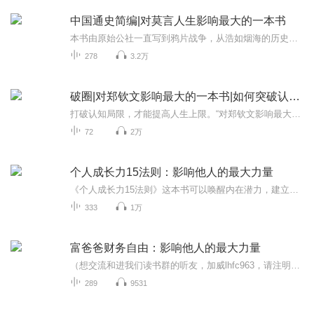
中国通史简编|对莫言人生影响最大的一本书
本书由原始公社一直写到鸦片战争，从浩如烟海的历史典籍中选择出真实材料，完整勾勒出古代人民的生活百态，全景概括了工农生产和赋税制度背后的经济问题，精准剖析了古代政治和军事的得失，清楚厘清了学术思想和宗教哲学的交锋与传承，此外还对文学、艺术...
278
3.2万
破圈|对郑钦文影响最大的一本书|如何突破认知局限
打破认知局限，才能提高人生上限。“对郑钦文影响最大的一本书”，“一本让郑钦文夺冠的书”，罗振宇、冯仑、徐小平、王强联袂推荐！真格学院创始院长、斯坦福学霸顾及从200名学员亏损超过20亿元的教训里提炼出认知破圈的3大原则，助你突破认知局限实现终...
72
2万
个人成长力15法则：影响他人的最大力量
《个人成长力15法则》这本书可以唤醒内在潜力，建立持续进步的底层逻辑，让你在人生每个阶段都能稳步成长、突破瓶颈。（加威信，18156921164了解更多、更系统化，更有价值的内容。 我们要用15年的时间影响一亿人读书，1000个家庭实现财富自由、时间自由和...
333
1万
富爸爸财务自由：影响他人的最大力量
（想交流和进我们读书群的听友，加威lhfc963，请注明是通过什么途径了解到的播音）真正的财务自由是什么？ 财务自由，就是当你不工作的时候，也不必为金钱发愁，因为你有其他渠道的现金收入。当工作不再是获得金钱的唯一手段时，你便自由了。可以有足够的...
289
9531