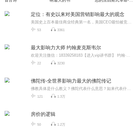
首古诗
响最大的书
恶的法西斯式革命-商
鞅变法
定位：有史以来对美国营销影响最大的观念
美国史上百本最佳商业经典第一名，美国CEO最怕被竞争对手读到的商界奇书,有史以来对美国营销营销最大的观念。本书是特劳特成名作，深入阐述了定位理论和操作方法，并配有丰富的实战案例解析，指导企业家成功企业定位，获取商业成功。
53
3361
最大影响力大师 约翰麦克斯韦尔
欢迎关注微信：18339258183【进入vip讲书群】 约翰·麦克斯韦尔20多年来一直致力于帮助人们 发挥领导力潜能。 他每年在全球各地发表有关领导力的演讲，听众多大几十万人，其中包括财富500强企业、美国西点junxiao、美国职业篮球联赛等组织和机构。 他还是“最大影响力俱乐部”、音久集团等多家公司的创始人。 所著书本有《领导力21法则》、《360度领导力》、《真正的成功》等都是风靡全球的畅销书。 40年高端领导经历，50本畅销著作，影响力遍及全球126个国家，500万经理人推崇备至！ 2007、2008年获选Guru of World leadership排名第一，为最具影响力与领导力发展大师中的大师。 Dr.John C.Maxwell是全球杰出的领导力专家、思想家、深具活力的激励演讲家，每年对超过35万人次演讲。他也是纽约shibao、华尔街ribao、商业周刊一致认可的最畅销作者，拥有50本畅销著作，创下全球超越13000000册销售神话。 Dr.John C.Maxwell不仅在美国备受欢迎，2008-2009年受邀于台北、曼谷、胡志明市、新加坡、马尼拉等亚洲重要城市对无数企业家与各界领导人培训时造成轰动，一票难求。
22
3230
佛陀传-全世界影响力最大的佛陀传记
佛教具体是什么教义？佛陀代表什么意思？如来代表什么含义？听完本书，你会知道了解佛教的本义！听完本书，会让你对生命有更深层次的体会！无论阅读还是听书，都是一次受益匪浅的修行！
121
1.3万
房价的逻辑
50
1.2万