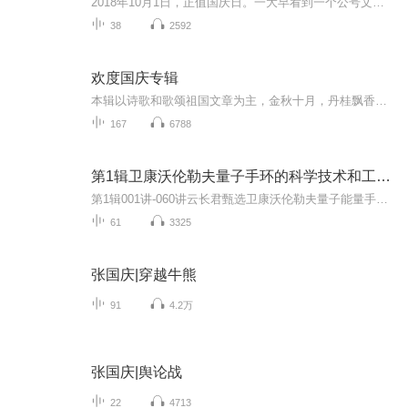
2018年10月1日，正值国庆日。一大早看到一个公号文章，正是文天祥的《己卯十月一日至燕越五日罹狴犴有感而赋》。当然，彼十一非当今的十一。不过数字的巧合还是让人感触，今天拿来读一读，体味一番历史英杰的民族情怀，恰也当时。 根据诗题来看，这组诗是写于十月一日至十月五日之间，是文天祥被俘之后所作，这些诗作不仅有凛凛正气，更也能看的到他百端交集的复杂情感。另一首于右任先生的《望大陆》，微信公号有称《望乡》，一句“山之上国之殇”荡气回肠，一并兴起拿来读了一读。仓促间多有瑕疵...
38
2592
欢度国庆专辑
本辑以诗歌和歌颂祖国文章为主，金秋十月，丹桂飘香，在这个充满丰收喜悦的季节里，我们满怀激动和自豪，迎来了中华人民共和国76周年华诞。这不仅是一个庄重的纪念日，更是全体中华儿女共同欢庆的盛大的节日，承载着深厚的民族情感和历史意义.
167
6788
第1辑卫康沃伦勒夫量子手环的科学技术和工作原理
第1辑001讲-060讲云长君甄选卫康沃伦勒夫量子能量手环的科学技术和工作原理云长君甄选卫康沃伦勒夫量子能量手环通过结合量子能量波技术、纵向标量波技术、中医经络理念与顺势疗法以及生物电识别技术等多种科学技术，实现了对人体健康的全方位调理和提升。...
61
3325
张国庆|穿越牛熊
91
4.2万
张国庆|舆论战
22
4713