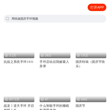
打开APP
用纸做国庆手环视频
3.2万
2852
1.6万
抗战之系统手环1931
手环启动后我被吸入
国庆特辑（国庆节快
异界
乐）
457.3万
47
4542
战龙丨逆天手环 开启
什么智能手环的睡眠
国庆节