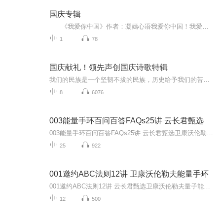
国庆专辑
《我爱你中国》作者：凝嫣心语我爱你中国！我爱你春天蓬勃的秧苗；我爱你秋日金黄的硕果。我爱你中国！我爱你青松气质，我爱你红梅品格！我爱你家乡的甜蔗好像乳汁滋润着我的心窝。我爱你中国，我要把最美的歌儿献给你，我的母亲我的祖国。我爱你中国，我爱...
1
78
国庆献礼！领先声创国庆诗歌特辑
我们的民族是一个坚韧不拔的民族，历史给予我们的苦难都变成了闪着金光的勋章！我们的国家是一个龙腾虎跃的国家，那条巨龙正以不可阻挡之势崛起于神奇的东方！------------------------------------------------值此祖国70周年华诞之际，领先声创以诗歌向祖国献礼！用我们的声音、用我们的热血、用我们的灵魂诵读经典爱国篇章，歌颂我们的祖国！永远繁荣富强！
8
6076
003能量手环百问百答FAQs25讲 云长君甄选
003能量手环百问百答FAQs25讲 云长君甄选卫康沃伦勒夫量子能量手环培训课系列沃伦勒夫，财色双收！抗衰长寿，逆龄冻龄！云长君甄选沃伦勒夫量子能量手环团队分享！欢迎加入云长君甄选沃伦勒夫团队！001、主讲人马来西亚Seong大哥简介 云长君甄选卫康沃伦勒...
25
922
001邀约ABC法则12讲 卫康沃伦勒夫能量手环
001邀约ABC法则12讲 云长君甄选卫康沃伦勒夫量子能量手环培训课系列001、如何做邀约？为什么要邀约？邀约的目的是什么？云长君甄选卫康沃伦勒夫量子能量手环培训课系列之邀约ABC法则002、邀约的前置作业，了解全球吸引力工具，了解手环超前部署，了解市场...
12
500