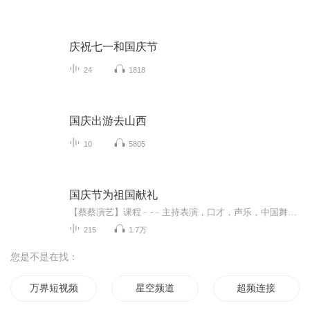
庆祝七一和国庆节
24
1818
国庆出游去山西
10
5805
国庆节为祖国献礼
【蔡蔡演艺】课程﹣-﹣主持表演，口才，声乐，中国舞，民族舞。独特的小舞台，专业的录音棚，每一位同学都能成为优秀的小明星。独特的教学模式，轻松上课，快乐学习！知名主持人，舞蹈家，高级教师任职授课！江南总校：河沟街42号三楼 18545856430江北分校...
215
1.7万
您是不是在找：
万界短视频系统
星空频道
超频连接