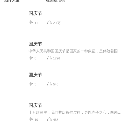
彪悍人生
检测最准确
国庆节
11
2.1万
国庆节
中华人民共和国国庆节是国家的一种象征，是伴随着国家的出现而出现的。让我们用诗歌朗诵歌颂祖国的繁荣富强，国泰民安。
8
1726
国庆节
3
543
国庆节
十月欢歌里，我们共庆辉煌过往，更以赤子之心，向未来书写滚烫的誓言——这盛世，值得我们以热爱相拥。
10
465