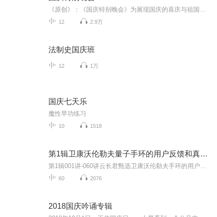
《原创》：《国庆特别晚会》为展现国庆的喜庆与祖国的深情我将以具体的场景切入从清晨升旗的庄严到街头巷尾的欢庆到历史与当下的交融，用优美的笔触传递对祖国的热爱与自豪！用诗歌和情感美文形式，歌颂祖国的繁荣富强，祝人民幸福安康！
12
2.9万
法制史国庆班
12
1万
国庆七天乐
魔性早功练习
10
1518
第1辑卫康沃伦勒夫量子手环的用户反馈和真实案例
第1辑001讲-060讲云长君甄选卫康沃伦勒夫手环的用户反馈和真实案例本专辑收集了全国各地使用卫康沃伦勒夫量子能量手环获得的一些客户反馈和真实案例，以供大家在使用卫康沃伦勒夫量子能量手环时作为参考。每个个体的身体都是有差异的，所以这些案例仅供参...
60
2076
2018国庆吟诵专辑