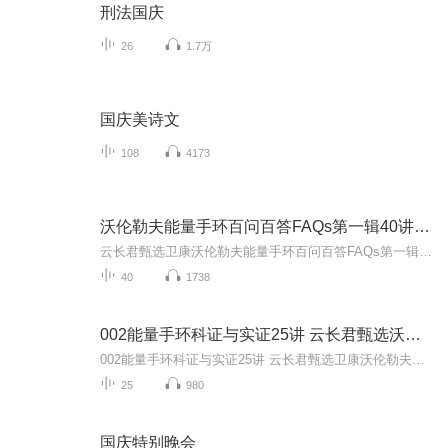
刑法国庆
26
1.7万
国庆美诗文
108
4173
沃伦勒夫能量手环百问百答FAQs第一辑40讲全集
云长君甄选卫康沃伦勒夫能量手环百问百答FAQs第一辑40讲全集亲爱的朋友，你好！感谢你对云长君甄选沃伦勒夫能量手环团队阿晨老师的关注和支持。今天我们在这里要对前面录的整个《云长君甄选卫康沃伦勒夫能量手环百问百答FAQs第一辑40讲》的所有视频做一个...
40
1738
002能量手环科证与实证25讲 云长君甄选沃伦勒夫
002能量手环科证与实证25讲 云长君甄选卫康沃伦勒夫量子能量手环培训课系列001、药字与乐字的关系 云长君甄选卫康沃伦勒夫量子能量手环科证与实证002、上医中医和下医！上医治未病 云长君甄选卫康沃伦勒夫量子能量手环科证与实证003、血液循环好！95%的病...
25
980
国庆特别晚会