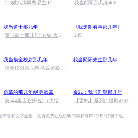
123皴八沟司曹易主02
我当阴司那几年406
我当道士那几年
《我走阴看事那几年》
249
我当道士那几年534集-大结
局
我当摸金校尉那几年
我当阴阳先生那几年
摸金校尉第六卷 墓踪迷影
第43章 断头崖
盗墓的那几年|经典盗墓
余罪：我当刑警那几年
第544集 新的开始 （大结
【雷鸣】系列广播剧4363
局）
集，永久收听问题
播声音和文字全集，支持免费在线试听阅读和有声书MP3打包下载。