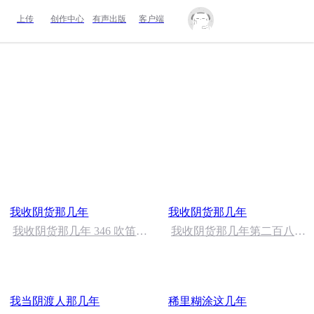
上传
创作中心
有声出版
客户端
我收阴货那几年
我收阴货那几年
我收阴货那几年 346 吹笛子
我收阴货那几年第二百八十
的女人
七章（完）
我当阴渡人那几年
稀里糊涂这几年