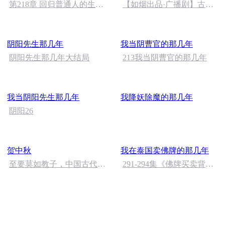
第218章 回归普通人的生活
【如烟出品·广播剧】古风
（完）
《花开成毒》第二期
阴阳先生那几年
我当阴曹官的那几年
阴阳先生那几年大结局
213我当阴曹官的那几年
我当阴阳先生那几年
我降妖除魔的那几年
阴阳26
贺中秋
我在泰国卖佛牌的那几年
至要莫如教子，中国古代的
291-294集《佛牌买卖背后
家规家训
的秘密竟如此惊人》