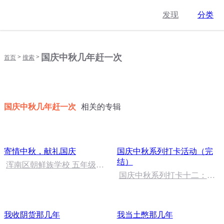
发现
分类
国庆中秋几年赶一次
>
>
首页
搜索
国庆中秋几年赶一次
相关的专辑
寄情中秋，献礼国庆
国庆中秋系列打卡活动（完
结）
浑南区朝鲜族学校 五年级
孙多永
国庆中秋系列打卡十二：当
阳桥
我收阴货那几年
我当土憋那几年