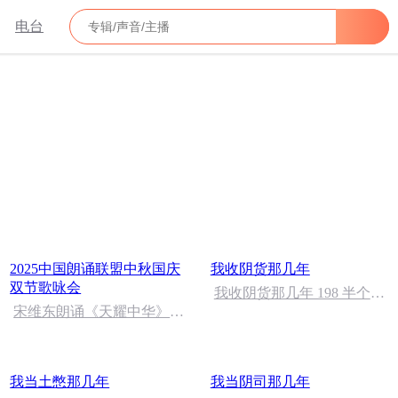
电台
2025中国朗诵联盟中秋国庆
我收阴货那几年
双节歌咏会
我收阴货那几年 198 半个骷
宋维东朗诵《天耀中华》作
髅头（完）
者：碑林路人
我当土憋那几年
我当阴司那几年