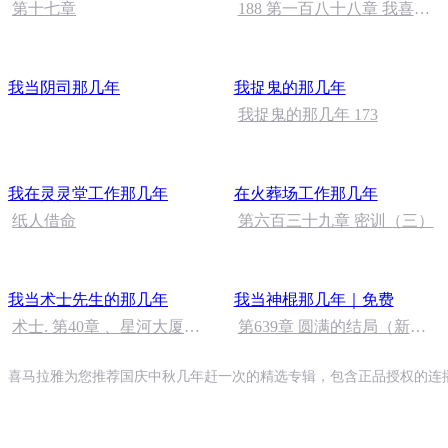
第十七章
188 第一百八十八章 我喜欢
小动物
我当阴司那几年
我捉鬼的那几年
我捉鬼的那几年 173
我在灵灵堂工作那几年
在火葬场工作那几年
纸人借命
第六百三十九章 密训（三）
我当术士先生的那几年
我当神棍那几年｜免费
术士. 第40章 、星河大厦驱
第639章 圆满的结局（新书
鬼（八）
小丑游戏，来听哦）
喜马拉雅为您推荐国庆中秋几年赶一次的精选专辑，包含正品授权的连