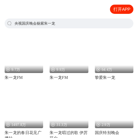
打开APP
央视国庆晚会杨紫朱一龙
9.7万
9.9万
64.4万
朱一龙FM
朱一龙FM
挚爱朱一龙
1497.8万
31.3万
2.9万
朱一龙的春日花见广
朱一龙唱过的歌 伊厉
国庆特别晚会