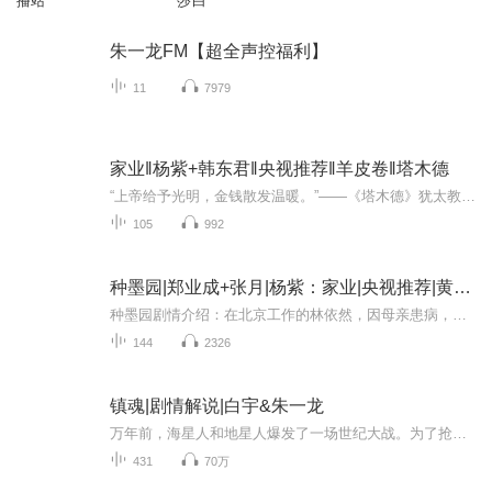
播站
莎白
朱一龙FM【超全声控福利】
11
7979
家业‖杨紫+韩东君‖央视推荐‖羊皮卷‖塔木德
“上帝给予光明，金钱散发温暖。”——《塔木德》犹太教，这一历经数千年沧桑的古老文明，并未留给世人辉煌的宫殿或宏伟的建筑，也未留下传世的音乐杰作，但它独有的馈赠——智慧，却是世间一切财富的源泉。正因如此，近千年来，犹太人凭借这份智慧，登上...
105
992
种墨园|郑业成+张月|杨紫：家业|央视推荐|黄金案
种墨园剧情介绍：在北京工作的林依然，因母亲患病，选择回乡后考公到桃花镇，在经发办任职。林依然看到以千年宣家为代表的传统宣纸产业艰难求存，为了拯救传统宣纸产业，她通过开发宣纸笔记本业务、去北京拉宣纸壁纸订单、操办文房四宝文化节等，努力帮助...
144
2326
镇魂|剧情解说|白宇&朱一龙
万年前，海星人和地星人爆发了一场世纪大战。为了抢夺海星的生存资源，地星人中的极端分子大举进攻整个海星。为了与拥有异能的地星人抗衡，海星人打造了四件圣器，并在领袖“昆仑”和地星和平派领袖黑袍使的带领下，“海星正义联盟”最终取得了大战的胜利...
431
70万