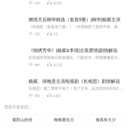
102
61.8万
燃情天后桐华精选（套装9册）|桐华|杨紫主演
《长相思（套装全三册）》：何谓相思？思而不得，最相思。相爱是两个人的天长地久，相思却是一个人的地老天荒。《曾许诺（套装全2册）》：将爱情写到极致的上古爱情故事。今生做过最骄傲的事，就是对你爱的承诺。《大漠谣（套装全2册）》：这是一个唯美的...
132
7万
《锦绣芳华》|杨紫&李现|古装爱情|剧情解说
长安城里芳园每日熙来攘往，门庭若市，即便屡遭县主李幼贞（张雅钦饰）掣肘，依旧屹立不倒。万国来朝时，芳园之主何惟芳（杨紫饰）临危受命，于风雪中盛放牡丹，尽显国色芳华，一时声名大噪。经商致富之梦眼看就要成真，却又突闻母亲去世真相，对当下所为...
482
15.1万
杨紫、张晚意主演电视剧《长相思》剧情解说
长相思》第二季终于来了！等了又等，从2023年8月到2024年7月，将近一年时间，各位还记得《长相思》第一季大结局吗？停留在张晚意饰演的玱玹登基，杨紫饰演的女主小夭感情线悬而未决，尽管有着原著打底，但是真人还原的感觉还是不同的，哪怕知道女主会和邓...
235
1.6万
您是不是在找：
紫郡山的傍晚
晚晚重生日记
修真朱大少