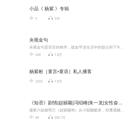
小品《 杨紫 》专辑
2
134
央视金句
央视金句是语言的精华，犹如平淡生活中的甜点和下午茶，入口即化，沁人心脾…言者有情，用声音诠释…生命并不是你活了多少日子，而是你记住了多少日子，要使你过的每一天都值得回忆…央视金句，你我共赏…
209
7.8万
杨紫彬［童言•童语］私人播客
1310
7.9万
《知否》剧情|赵丽颖|冯绍峰|朱一龙|女性奋斗传奇
盛家六姑娘明兰（赵丽颖饰）从小聪颖貌美，却遭遇嫡母不慈，姐妹难缠，父亲不重视，生母被害去世的困境。她藏起聪慧，掩埋锋芒，忍辱负重逆境成长，在万般打压之下依然自立自强，终历尽艰难为母报仇。在这一过程中，明兰结识了宁远侯府二公子顾廷烨（冯绍...
84
105.7万