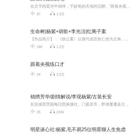
在文字的星河中徜徉，于妙笔的天地间沉醉。“跟着央视练文笔”专辑，宛如一座璀璨的文学殿堂。这里有央视名嘴的妙语珠玑，有诗意与哲理交织的篇章。跟随他们的笔触，品味遣词造句的精妙，汲取灵感甘泉，在文字的世界里雕琢自我，书写生活的绚烂华章。
97
1.3万
生命树|杨紫+胡歌+李光洁|红阁子案
【作品简介】：《狄公案》以唐代名臣狄仁杰为主角，聚焦其早年官吏生涯的断案经历。史载狄仁杰在高宗仪凤年间任大理寺丞时，一年审理积压案件涉及一万七千人且无冤诉，其断案能力被赞为“仙机妙算，断狱如神”。《狄公案之红阁子案》：故事发生于唐代七月...
189
1.2万
跟着央视练口才
24
3.2万
锦绣芳华/剧情解说/李现杨紫/古装长安
长安城里芳园每日熙来攘往，门庭若市，即便屡遭县主李幼贞（张雅钦饰）掣肘，依旧屹立不倒。万国来朝时，芳园之主何惟芳（杨紫饰）临危受命，于风雪中盛放牡丹，尽显国色芳华，一时声名大噪。经商致富之梦眼看就要成真，却又突闻母亲去世真相，对当下所为...
25
2434
明星谈心社:杨紫,毛不易25位明星聊人生焦虑