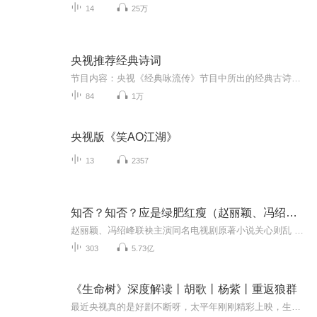
14
25万
央视推荐经典诗词
节目内容：央视《经典咏流传》节目中所出的经典古诗词古诗词是中华文化的瑰宝，感受我国古代语言的韵律和意味适合人群：所有热爱中华文化的人你将收获：重温耳熟能详的经典古诗词，感受古诗词的韵律和意境，品味中华民族的文化精髓！
84
1万
央视版《笑AO江湖》
13
2357
知否？知否？应是绿肥红瘦（赵丽颖、冯绍峰、朱一龙主演电视剧）关心则乱
赵丽颖、冯绍峰联袂主演同名电视剧原著小说关心则乱 经典宅斗种田小说由晋江文学城授权、飞客聚力出品、鼎鼎有声制作华衣如羽、子沐、辰羽、阑珊梦、伍壹先生、等众多主播携手演播多人有声剧震撼上线！【内容简介】民事法庭书记官姚依依，因一场泥石流成为...
303
5.73亿
《生命树》深度解读丨胡歌丨杨紫丨重返狼群
最近央视真的是好剧不断呀，太平年刚刚精彩上映，生命树也紧随其后要上映了 杨紫塑造出西北“洋芋蛋”般的质朴形象，而且角色命运早已被明码标价 “你的人头值二百万，你今天走不出这里” 警花白菊遭悬赏追杀，副县长多杰也就是胡歌，更是屡次遭遇...