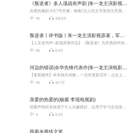
《叛逆者》多人谍战有声剧 |朱一龙主演影视原著
央视热播剧 6月7号开播：每晚7点人民文学奖得主畀愚作品，朱一龙主演影视原著《叛逆者》，宝木中阳演播。民国谍战剧，战争下的暗杀，英雄的复仇与爱情。...
48
328.8万
叛逆者丨评书版丨朱一龙主演影视原著，军事谍战小说
【人文读书声--影视原著作品】《叛逆者》为畀愚创作的中篇小说精品集，以抗日战争为背景，聚焦于国共两党情报人员的斗智斗勇，英雄、暗杀、战争、爱情、复仇，诸多好看故事元素兼具。既有对生命的尊重，对小人物跌宕命运的悲悯，也有爱情的邂逅与唏嘘，信...
89
8.4万
河边的错误|余华先锋代表作|朱一龙主演电影小说原著
【更新频率】本专辑共49集，一次性更新完毕；点击上方订阅按钮，VIP免费听！【社群福利】2024熊猫君听书社群全新升级，欢迎熊猫君的粉丝听友们入群交流，更多新鲜玩法和福利活动等你哟！添加熊猫君微信：dookbook，备注【你正在听的有声书】，进群吧！【内...
49
40.7万
亲爱的热爱的(杨紫 李现电视剧)
郑重声明此专辑源于个人兴趣爱好，仅用于学习交流使用,请勿用做商业用途。亲爱的，热爱的剧情介绍蜜汁炖鱿鱼郑重声明此专辑源于个人兴趣爱好，仅用于学习交流使用,请勿用做商业用途《亲爱的，热爱的》电视剧是由项旭晶执导，杨紫、李现、李鸿其、李泽锋等...
9
9.3万
跟着央视练文笔