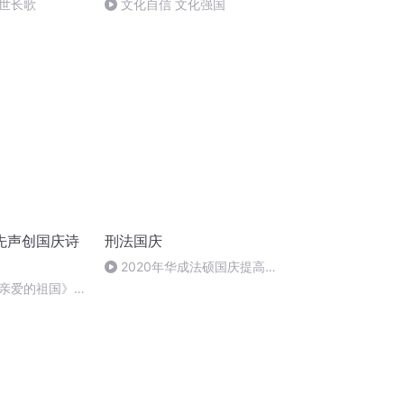
世长歌
文化自信 文化强国
先声创国庆诗
刑法国庆
2020年华成法硕国庆提高班
刑法陈 (26)
亲爱的祖国》温