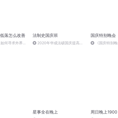
低落怎么改善
法制史国庆班
国庆特别晚会
低落如何寻求外界支
2020年华成法硕国庆提高班
《国庆特别晚
法制史马志冰 (12)
星事全在晚上
周日晚上1900