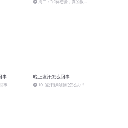
周二：“和你恋爱，真的很寂
寞。”-主播：远近
回事
晚上盗汗怎么回事
回事
10. 盗汗影响睡眠怎么办？