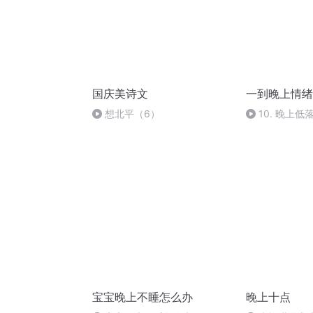
国庆美诗文
一到晚上情绪
想北平（6）
10. 晚上
持？
宝宝晚上不睡怎么办
晚上十点