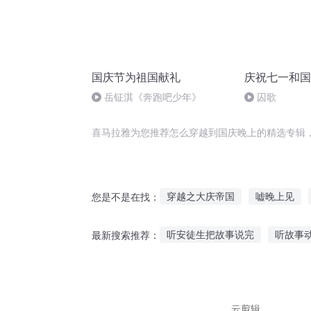
国庆节为祖国献礼
庆祝七一和国
岳钲淇《奔跑吧少年》
囚歌
喜马拉雅为您推荐怎么穿越到国庆晚上的精选专辑
穿越之大庆帝国
嘘晚上见
您是不是在找：
重庆儿女
庆元纪年
重生
听安徒生把故事说完
听故事
最新搜索推荐：
庆阳成长手札
异能重生西门
关于听老歌的故事简短
听法
鉴宝可以听故事吗
每日明星
云剪辑