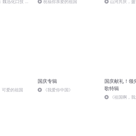
：魏迅化口技 二
祝福你亲爱的祖国
山河共庆，盛
般唱法和原生态
国庆专辑
国庆献礼！领
歌特辑
，可爱的祖国
《我爱你中国》
《祖国啊，我
婉