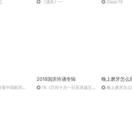
态
《成长》一
Class 19
2018国庆吟诵专辑
晚上磨牙怎么
号看中国航天
18《己卯十月一日至燕越五
晚上磨牙怎么
日罹狴犴有感而赋》组律18首
文天祥 自由吟诵