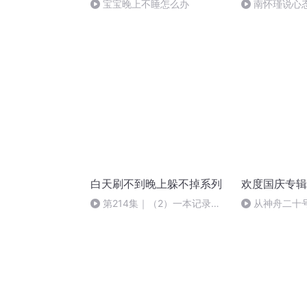
宝宝晚上不睡怎么办
南怀瑾说心
白天刷不到晚上躲不掉系列
欢度国庆专辑
第214集｜（2）一本记录了
从神舟二十
两千多年前炼丹实验的巫术与科
的“隐形实力”
技的合集，藏着长生不老的