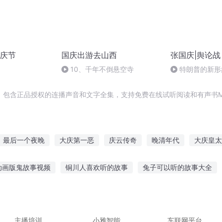
庆节
国庆出游去山西
张国庆|舆论战
10、千年不倒悬空寺
特朗普的新形
，包含正品授权的连播声音和文字全集，支持免费在线试听阅读和有声书M
最后一个夜晚
大庆第一恶
庆云传奇
晚清年代
大庆皇太
之西门庆
一人有庆
重生西门庆
清风晚晚来
庆余年之长歌
动画版鬼故事视频
铜川人喜欢听的故事
兔子可以听的故事大全
庆
院人讲故事
撒贝宁听老兵讲故事
助眠故事睡前故事免费听
机
故事在线听
讲个故事给你听的稿子
番茄畅听鬼故事直播
主播培训
小雅智能
车联网平台