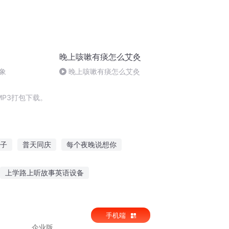
晚上咳嗽有痰怎么艾灸
象
晚上咳嗽有痰怎么艾灸
P3打包下载。
子
普天同庆
每个夜晚说想你
行
安庆年记事
嘉庆皇帝
上学路上听故事英语设备
械动画故事在线听
海的女儿故事听读
手机端
企业版