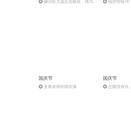
赫尔松大战近在眼前，俄乌冲
国庆特辑16
突的关键之战，将会如何发展？
胡 东方红+一
国庆节
国庆节
支教老师的国庆课
怎能没有你