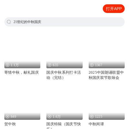
打开APP
21世纪的中秋国庆
1.1万
635
1367
寄情中秋，献礼国庆
国庆中秋系列打卡活
2025中国朗诵联盟中
动（完结）
秋国庆双节歌咏会
849
1.6万
1225
贺中秋
国庆特辑（国庆节快
中秋闲谭