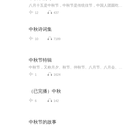
八月十五是中秋节，中秋节是传统佳节，中国人团圆吃月饼的日子，这个节日自古就有，所以留下了不少关于中秋节的诗
12
437
中秋诗词集
10
7189
中秋节特辑
中秋节，又称月夕、秋节、仲秋节、八月节、八月会、追月节、玩月节、拜月节、女儿节或团圆节，是流行于中国众多民族与汉字文化圈诸国的传统文化节日，时在农历八月十五；因其恰值三秋之半，故名，也有些地方将中秋节定在八月十六。[1-2] 中秋节始于唐朝...
1
1624
（已完播）中秋
6
142
中秋节的故事