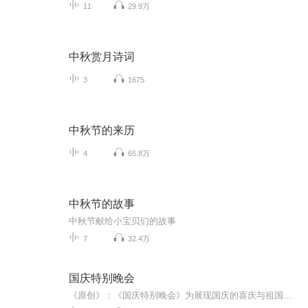
11
29.9万
中秋赏月诗词
3
1675
中秋节的来历
4
65.8万
中秋节的故事
中秋节献给小宝贝们的故事
7
32.4万
国庆特别晚会
《原创》：《国庆特别晚会》为展现国庆的喜庆与祖国的深情我将以具体的场景切入从清晨升旗的庄严到街头巷尾的欢庆到历史与当下的交融，用优美的笔触传递对祖国的热爱与自豪！用诗歌和情感美文形式，歌颂祖国的繁荣富强，祝人民幸福安康！