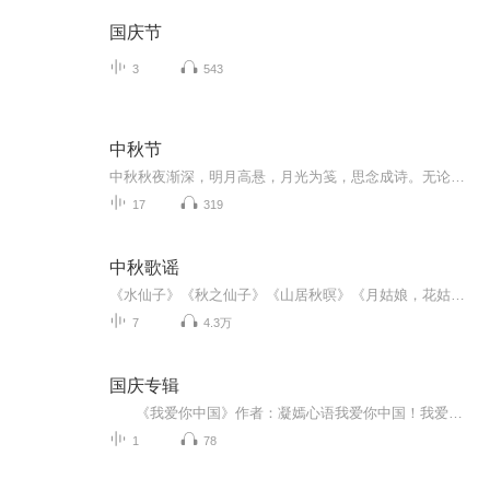
国庆节
3
543
中秋节
中秋秋夜渐深，明月高悬，月光为笺，思念成诗。无论天涯咫尺，此刻共沐清辉，团圆与守望，都化作心底最暖的灯火。
17
319
中秋歌谣
《水仙子》《秋之仙子》《山居秋暝》《月姑娘，花姑娘》《月儿圆圆》《秋风吹吹》
7
4.3万
国庆专辑
《我爱你中国》作者：凝嫣心语我爱你中国！我爱你春天蓬勃的秧苗；我爱你秋日金黄的硕果。我爱你中国！我爱你青松气质，我爱你红梅品格！我爱你家乡的甜蔗好像乳汁滋润着我的心窝。我爱你中国，我要把最美的歌儿献给你，我的母亲我的祖国。我爱你中国，我爱...
1
78