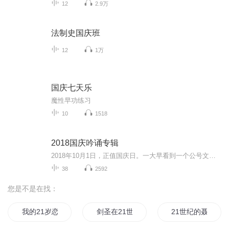
12
2.9万
法制史国庆班
12
1万
国庆七天乐
魔性早功练习
10
1518
2018国庆吟诵专辑
2018年10月1日，正值国庆日。一大早看到一个公号文章，正是文天祥的《己卯十月一日至燕越五日罹狴犴有感而赋》。当然，彼十一非当今的十一。不过数字的巧合还是让人感触，今天拿来读一读，体味一番历史英杰的民族情怀，恰也当时。 根据诗题来看，这组诗是写于十月一日至十月五日之间，是文天祥被俘之后所作，这些诗作不仅有凛凛正气，更也能看的到他百端交集的复杂情感。另一首于右任先生的《望大陆》，微信公号有称《望乡》，一句“山之上国之殇”荡气回肠，一并兴起拿来读了一读。仓促间多有瑕疵...
38
2592
您是不是在找：
我的21岁恋爱妻
剑圣在21世纪
21世纪的聂小倩