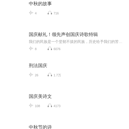
中秋的故事
4
716
国庆献礼！领先声创国庆诗歌特辑
我们的民族是一个坚韧不拔的民族，历史给予我们的苦难都变成了闪着金光的勋章！我们的国家是一个龙腾虎跃的国家，那条巨龙正以不可阻挡之势崛起于神奇的东方！------------------------------------------------值此祖国70周年华诞之际，领先声创以诗歌向祖国献礼！用我们的声音、用我们的热血、用我们的灵魂诵读经典爱国篇章，歌颂我们的祖国！永远繁荣富强！
8
6076
刑法国庆
26
1.7万
国庆美诗文
108
4173
中秋节的诗