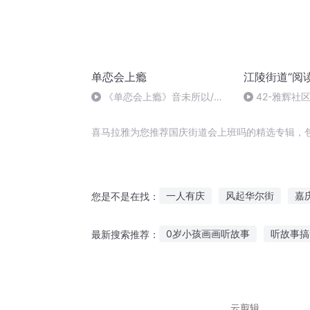
单恋会上瘾
江陵街道“阅
《单恋会上瘾》音未所以/筱
42-雅辉社区
白白
喜马拉雅为您推荐国庆街道会上班吗的精选专辑，
一人有庆
风起华尔街
嘉
您是不是在找：
庆余年之长歌行
异能重生西
0岁小孩画画听故事
听故事搞
最新搜索推荐：
美女班的男班长
西街少年
十岁以下儿童故事听故事
恋
冰淇淋兔子故事在线听
听鬼
云剪辑