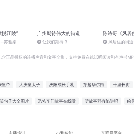
读悦江陵”
广州期待伟大的街道
陈诗哥《风居
--苏雅娟
让我们期待 3
风居住的街道9
包含正品授权的连播声音和文字全集，支持免费在线试听阅读和有声书MP
庆皇帝
大庆皇太子
庆阳成长手札
穿越华尔街
十里长街
门庆
大庆第一恶
安庆年记事
南街空城
红的的街道
重
笑句子大全图片
恐怖车门故事在线听
听故事群有陷阱吗
给
长街听风
爱鲜花故事在线听
6岁宝宝听合集故事
听蛤蟆爷爷 讲故事
鬼
故事可爱视频大全
腾讯会议讲故事怎么听
主播培训
小雅智能
车联网平台