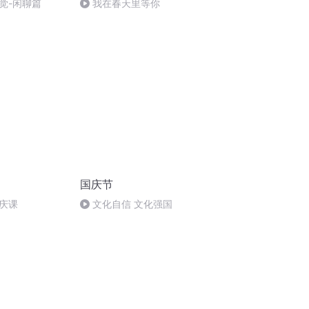
觉-闲聊篇
我在春天里等你
国庆节
庆课
文化自信 文化强国