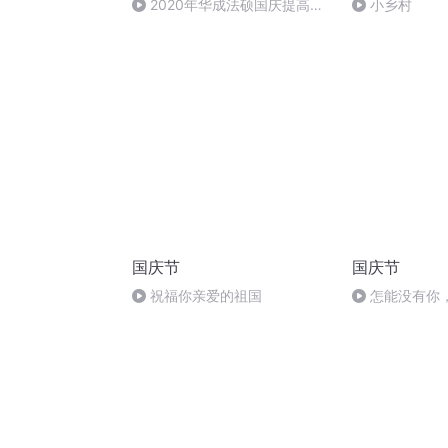
2020年华成法硕国庆提高班
小乡村
法制史马志冰 (12)
国庆节
国庆节
祝福你亲爱的祖国
怎能没有你