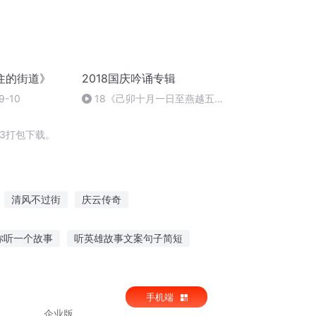
住的街道》
2018国庆吟诵专辑
-10
18《己卯十月一日至燕越五
日罹狴犴有感而赋》组律18首
文天祥 自由吟诵
3打包下载。
清风不过街
庆云传奇
生西门庆
穿越之大庆帝国
你听一个故事
听英雄故事文案句子简短
故事免费听 视频
不用wifi听故事软件
手机端
企业版