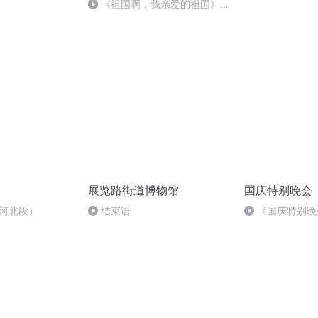
刑法陈 (26)
《祖国啊，我亲爱的祖国》温
婉
展览路街道博物馆
国庆特别晚会
-河北段）
结束语
《国庆特别晚