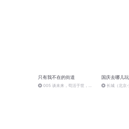
只有我不在的街道
国庆去哪儿玩
005 谈未来，苟活于世，悠
长城（北京
悠岁月长 2021.8.3凌晨2:29于
西藏