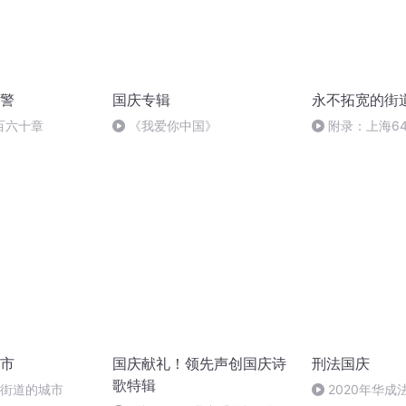
警
国庆专辑
永不拓宽的街
百六十章
《我爱你中国》
附录：上海6
街道名录
市
国庆献礼！领先声创国庆诗
刑法国庆
歌特辑
有街道的城市
2020年华