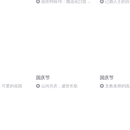
国庆特辑16：魏迅化口技 二
已婚人士的自
胡 东方红+一般唱法和原生态
国庆节
国庆节
，可爱的祖国
山河共庆，盛世长歌
支教老师的国