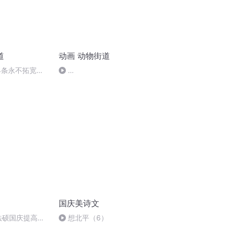
道
动画 动物街道
4条永不拓宽的
64.Zoo.Lane.S04E26.The.Story.of.Tallulahs.Surpri
国庆美诗文
成法硕国庆提高班
想北平（6）