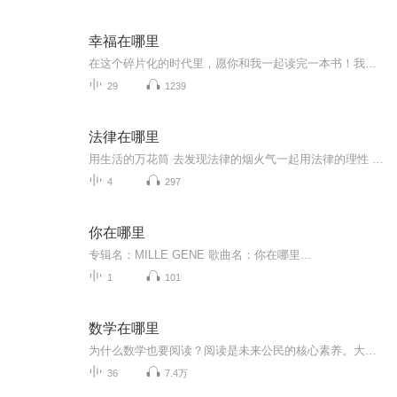
幸福在哪里
在这个碎片化的时代里，愿你和我一起读完一本书！我们一起找到属于自己的幸福生活！
29
1239
法律在哪里
用生活的万花筒 去发现法律的烟火气一起用法律的理性 讨论生活身边事让老黄直白的讲解 给你多一道法律的护身符防止走丢 先来一个的订阅关注吧
4
297
你在哪里
专辑名：MILLE GENE 歌曲名：你在哪里...
1
101
数学在哪里
为什么数学也要阅读？阅读是未来公民的核心素养。大教育家苏霍姆林斯基曾经这样说：“一个不阅读的孩子就是学习上潜在的差生，一个人的智力启蒙、道德养成、素质培养，以及创新能力的发展，都离不开阅读。”
36
7.4万