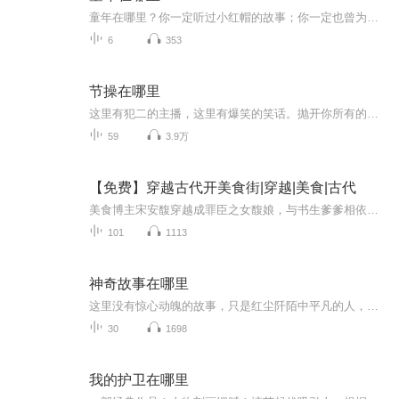
童年在哪里？你一定听过小红帽的故事；你一定也曾为变成白天鹅的丑小鸭惊叹过；你可能也曾为冻死在新年夜里的卖火柴的小姑娘流过眼泪……这些童话故事里的小人儿伴随了我们整个童年，相信从这里，你就可以找到你自己的童年。我是丁香鱼丸！一起来跟我去找...
6
353
节操在哪里
这里有犯二的主播，这里有爆笑的笑话。抛开你所有的烦恼，把心情租借给我，让我带你走上一条无节操的不归路吧！
59
3.9万
【免费】穿越古代开美食街|穿越|美食|古代
美食博主宋安馥穿越成罪臣之女馥娘，与书生爹爹相依为命，靠做豆腐为生。因豆腐闻名，她打算为妹妹湘榆做新鲜吃食，过程中街坊热情帮忙。她还发现这个时代有诸多现代物品，后续将展开怎样的美食故事令人期待。
101
1113
神奇故事在哪里
这里没有惊心动魄的故事，只是红尘阡陌中平凡的人，因经历的一段人生旅程中的风景，而洒下的欢笑和泪水。恰好你途径，听到了他们的呢喃……希望这些平凡人平凡事，能暂时挥散你的日间烦恼，抚慰你疲惫的心，安然入睡…...
30
1698
我的护卫在哪里