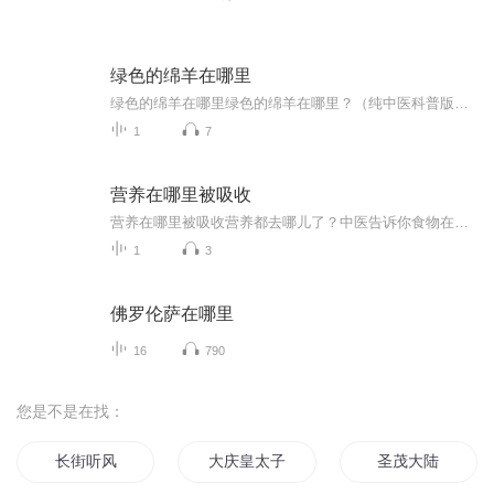
绿色的绵羊在哪里
绿色的绵羊在哪里绿色的绵羊在哪里？（纯中医科普版） 刚刷到个热搜：某农场绿绵羊集体失踪。底下网友脑洞大开，有人说被外星人抓去当宠物了，有人怀疑是农场主搞行为艺术，甚至有人信誓旦旦说绿绵羊本就是都市传说……别急，作为一名健康管理师兼中医...
1
7
营养在哪里被吸收
营养在哪里被吸收营养都去哪儿了？中医告诉你食物在体内的奇幻漂流 你早上啃的煎饼果子，中午炫的红烧肉，晚上嘬的奶茶，最后都去了哪儿？别以为它们只是在你肚子里“一日游”就完事了。从你张开嘴的那一刻起，这些食物就开启了一场惊心动魄的体内大冒...
1
3
佛罗伦萨在哪里
16
790
您是不是在找：
长街听风
大庆皇太子
圣茂大陆