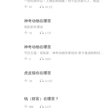
一部经典作品！人物刻画细腻！情节起伏吸引人。根据听众的喜好而精选，声音清晰，感染力强。感情色彩浓厚。。就是对我们的最大支持和厚爱。每天加班很辛苦，您就动动手指支持一下吧！一部经典作品！人物刻画细腻！情节起伏吸引人。根据听众的喜好而精选，声音清晰，感染力强。感情色彩浓厚。。就是对我们的最大支持和厚爱。每天加班很辛苦，您就动动手指支持一下吧！一部经典作品！人物刻画细腻！情节起伏吸引人。根据听众的喜好而精选，声音清晰，感染力强。感情色彩浓厚。。就是对我们的最大支持和厚爱。每天加班很...
87
19.1万
神奇动物在哪里
电影剧本通读
31
2.7万
神奇动物在哪里
节目主题：冒险家、神奇动物学家纽特·斯卡曼德刚刚结束一次环球旅行，四处搜寻最为珍惜和不凡的神奇动物。他来到纽约，原本只想短暂停留几天，但他的旅行箱被人拿错，导致一些神奇动物从箱子里逃出来，惹出了大麻烦……适合谁听：喜欢魔法的哈迷们，热爱...
4
1503
虎皮猫你在哪里
34
11.6万
钱（财富）在哪里？
886
4.2万