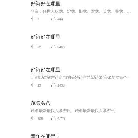
好诗好在哪里
李白：任世人厌我、妒我、恨我、爱我、笑我、哭我，我只当风曾来过。那个扶摇直上九万里的大鹏飞至半空跌落，是因为没有力气吗？它激起的风还能传承万世呢，终究是这天地小啊！孔子曾为死去的麒麟哭泣，这大鹏呢，谁会为他哭一场？李白的诗，磅礴大气与清...
7
444
好诗好在哪里
72
2466
好诗好在哪里
听都靓讲解古诗名句的美妙诗意希望诗能陪你度过每个平凡又美丽的日子，明月常照有心人！
13
1438
茂名头条
茂名最新最快头条资讯。茂名最新最快头条资讯。
105
2.7万
童年在哪里？