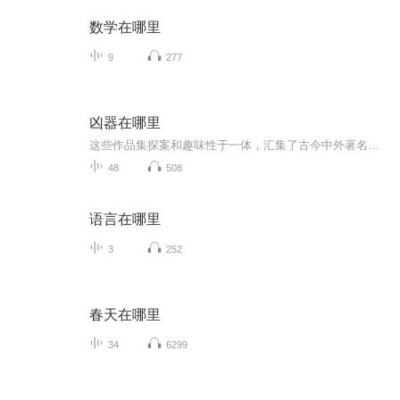
数学在哪里
9
277
凶器在哪里
这些作品集探案和趣味性于一体，汇集了古今中外著名的疑案、迷案、奇案、悬案、冤案等近百篇，其故事情节惊险曲折，探案英雄大智大勇。阅读这些侦破故事，不仅可以启迪智慧、增强思维、了解社会、增长知识，还可以学到自我保卫、推理破案的常识，防范日常...
48
508
语言在哪里
3
252
春天在哪里
34
6299