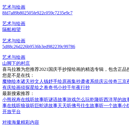
艺术与绘画
8fd7a89b802505fe922c059c7235e9c7
艺术与绘画
隔船相望
艺术与绘画
5d88c26d226b9536b3ed982239c99786
艺术与绘画
山脚下的村庄
喜马拉雅为您推荐2021国庆手抄报绘画的精选专辑，包含正
您是不是在找：
魔物绘本
诸天抄文人
钱妤手绘原画集
抄袭者系统
庆云传奇
三京
有庆
绘画侦探
星绘之卷
奇书小抄
千年夜行抄
最新搜索推荐：
小熊祝寿在线听故事
听谜语故事游戏怎么玩
乾隆听西洋琴的故
事在线听
狼孩听巨蛇讲故事
天天听佛号往生故事
听一个故事小
开放平台
对接海量精彩内容