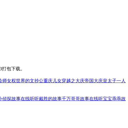
3打包下载。
绘师
女权世界的文抄公
重庆儿女
穿越之大庆帝国
大庆皇太子
一人
小侦探故事在线听
听戴胜的故事
千万哥哥故事在线听
宝宝乖乖故