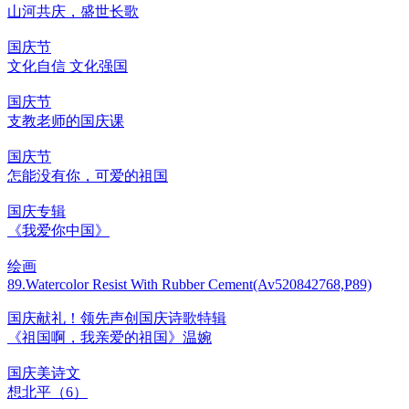
山河共庆，盛世长歌
国庆节
文化自信 文化强国
国庆节
支教老师的国庆课
国庆节
怎能没有你，可爱的祖国
国庆专辑
《我爱你中国》
绘画
89.Watercolor Resist With Rubber Cement(Av520842768,P89)
国庆献礼！领先声创国庆诗歌特辑
《祖国啊，我亲爱的祖国》温婉
国庆美诗文
想北平（6）