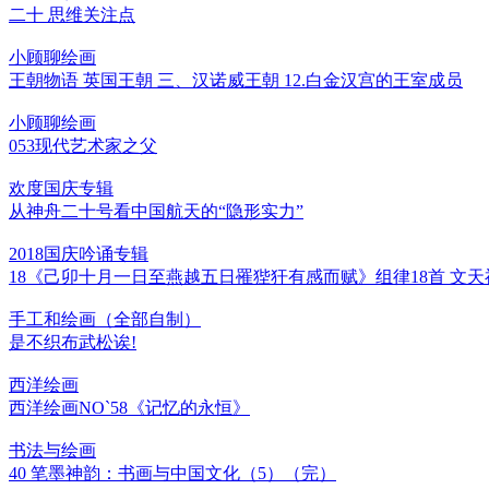
二十 思维关注点
小顾聊绘画
王朝物语 英国王朝 三、汉诺威王朝 12.白金汉宫的王室成员
小顾聊绘画
053现代艺术家之父
欢度国庆专辑
从神舟二十号看中国航天的“隐形实力”
2018国庆吟诵专辑
18《己卯十月一日至燕越五日罹狴犴有感而赋》组律18首 文天
手工和绘画（全部自制）
是不织布武松诶!
西洋绘画
西洋绘画NO`58《记忆的永恒》
书法与绘画
40 笔墨神韵：书画与中国文化（5）（完）