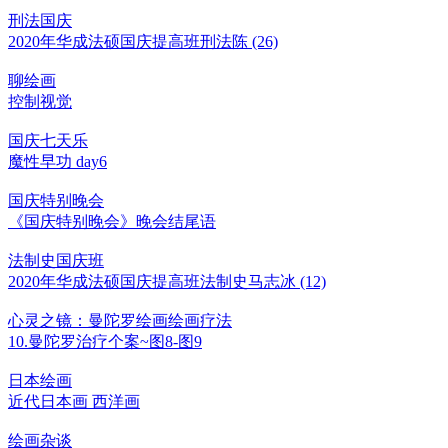
刑法国庆
2020年华成法硕国庆提高班刑法陈 (26)
聊绘画
控制视觉
国庆七天乐
魔性早功 day6
国庆特别晚会
《国庆特别晚会》晚会结尾语
法制史国庆班
2020年华成法硕国庆提高班法制史马志冰 (12)
心灵之镜：曼陀罗绘画绘画疗法
10.曼陀罗治疗个案~图8-图9
日本绘画
近代日本画 西洋画
绘画杂谈