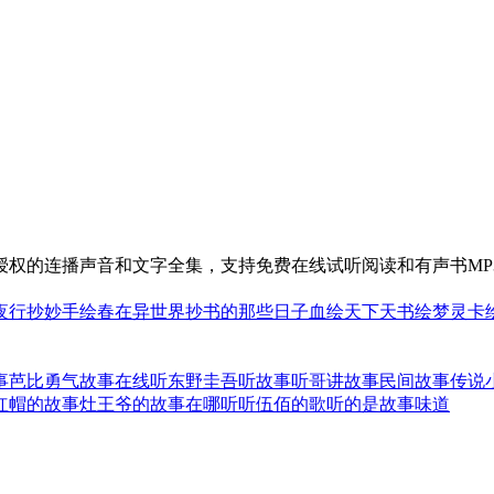
品授权的连播声音和文字全集，支持免费在线试听阅读和有声书MP
夜行抄
妙手绘春
在异世界抄书的那些日子
血绘天下
天书绘梦
灵卡
事
芭比勇气故事在线听
东野圭吾听故事
听哥讲故事民间故事传说
红帽的故事
灶王爷的故事在哪听
听伍佰的歌听的是故事味道