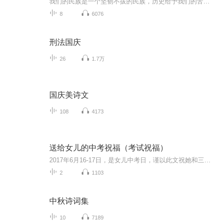
我们的民族是一个坚韧不拔的民族，历史给予我们的苦难都变成了闪着金光的勋章！我们的国家是一个龙腾虎跃的国家，那条巨龙正以不可阻挡之势崛起于神奇的东方！------------------------------------------------值此祖国70周年华诞之际，领先声创以诗歌向祖国献礼！用我们的声音、用我们的热血、用我们的灵魂诵读经典爱国篇章，歌颂我们的祖国！永远繁荣富强！
8
6076
刑法国庆
26
1.7万
国庆美诗文
108
4173
送给女儿的中考祝福（考试祝福）
2017年6月16-17日，是女儿中考日，谨以此文祝她和三（8）班全体同学考试顺利！
2
1103
中秋诗词集
10
7189