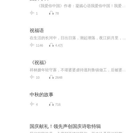
《我爱你中国》作者：凝嫣心语我爱你中国！我爱你春天蓬勃的秧苗；我爱你秋日金黄的硕果。我爱你中国！我爱你青松气质，我爱你红梅品格！我爱你家乡的甜蔗好像乳汁滋润着我的心窝。我爱你中国，我要把最美的歌儿献给你，我的母亲我的祖国。我爱你中国，我爱...
1
78
祝福语
在生活的长河中，日出日落，潮起潮落，夜江斜月里，两三星火是瓜州，缘份让我们相遇相聚，心灵呼唤，爱的寄盼，天天开心，快乐每一天，祝福天天在心间，爱的暖流，伴我们度过每个春夏秋冬！祝福我和我的朋友们，年年岁岁，节目主题:祝福语主播介绍:雍仲昭...
1146
4.4万
《祝福》
祥林嫂年轻守寡，不堪婆婆虐待逃到鲁镇做工，后被婆婆强行抓回卖给贺老六。她努力抗争却无奈顺从，与贺老六生活后有了儿子阿毛。然而，贺老六病故，阿毛被狼吃掉，祥林嫂再次陷入绝境，又回到鲁镇。但此时的她已被视为不祥之人，最终在别人的祝福声中孤独...
10
2648
中秋的故事
4
716
国庆献礼！领先声创国庆诗歌特辑