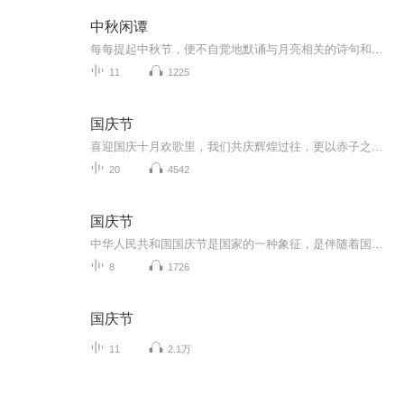
中秋闲谭
每每提起中秋节，便不自觉地默诵与月亮相关的诗句和故事来，因为中秋节里还有一个与月亮相关的美丽的传说呢！ 美丽的嫦娥姑娘和可爱的小玉兔就在月亮的广寒宫里住着，特别是在中秋节这天晚上，当一轮满月悄悄的挂在天边时，在广寒宫里、美丽的嫦娥姑娘抱着可爱的小玉兔就开活动起来，当我们与家人一起围聚在丰盛的晚餐桌旁、吃着丰盛的水果和共享月饼美食、不经意间抬头仰望天上的满月时，有眼亮的小朋友就会大叫起来：”哦，天哪，我看到月亮里面的嫦娥姐姐了，她还抱着个可爱的小兔兔和大家打招呼呢“！..… 中秋的传说和故事、闲谭古今梦落花，一起嗨聊吧...
11
1225
国庆节
喜迎国庆十月欢歌里，我们共庆辉煌过往，更以赤子之心，向未来书写滚烫的誓言——这盛世，值得我们以热爱相拥。
20
4542
国庆节
中华人民共和国国庆节是国家的一种象征，是伴随着国家的出现而出现的。让我们用诗歌朗诵歌颂祖国的繁荣富强，国泰民安。
8
1726
国庆节
11
2.1万