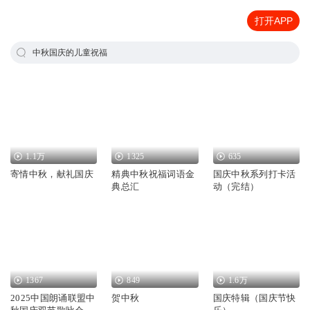
打开APP
中秋国庆的儿童祝福
1.1万
1325
635
寄情中秋，献礼国庆
精典中秋祝福词语金
国庆中秋系列打卡活
典总汇
动（完结）
1367
849
1.6万
2025中国朗诵联盟中
贺中秋
国庆特辑（国庆节快