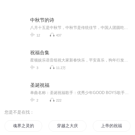
中秋节的诗
八月十五是中秋节，中秋节是传统佳节，中国人团圆吃月饼的日子，这个节日自古就有，所以留下了不少关于中秋节的诗
12
437
祝福合集
星顿娱乐语音组祝大家新春快乐，平安喜乐，狗年行发运！
3
11.2万
圣诞祝福
单曲名称：圣诞祝福歌手：优秀少年GOOD BOYS歌手分类：华语组合歌曲风格：流行Pop...
2
222
您是不是在找：
魂界之灵的祝福
穿越之大庆帝国
上帝的祝福