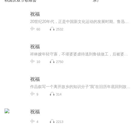
秋国庆双节歌咏会
乐）
祝福
20世纪20年代，正是中国新文化运动的发展时期。鲁迅以极大的热情欢呼辛亥革命的爆发，可是不久他看到辛亥革命以后，帝制政权虽被推翻，但取而代之的却是地主阶级的军阀官僚的统治，封建社会的基础并没有彻底摧毁，中国的广大人民，尤其是农民，他们过着饥寒交迫的生活，宗法观念、封建礼教仍然是压在人民头上的精神枷锁。在这种社会背景下，在个人对社会的责任感驱使下，1924年2月7日鲁迅先生创作了这篇小说。 1.《祝福》的主题在于揭露“四权”（政权、族权、 神权、夫权）对中国妇女的迫害。...
60
2532
祝福
祥林嫂年轻守寡，不堪婆婆虐待逃到鲁镇做工，后被婆婆强行抓回卖给贺老六。她努力抗争却无奈顺从，与贺老六生活后有了儿子阿毛。然而，贺老六病故，阿毛被狼吃掉，祥林嫂再次陷入绝境，又回到鲁镇。但此时的她已被视为不祥之人，最终在别人的祝福声中孤独...
10
2750
祝福
作品叙写一个离开故乡的知识分子“我”在旧历年底回到故乡后寄寓在本家四叔(鲁四老爷)家里准备过“祝福”时，见证了四叔家先前的女仆祥林嫂瘁死的悲剧。该小说通过描述祥林嫂悲剧的一生，表现了作者对受压迫妇女的同情及对封建思想封建礼教的无情揭露。也...
9
314
祝福
4
2213