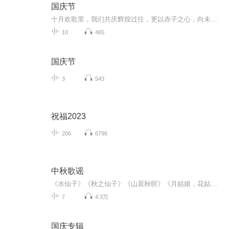
国庆节
十月欢歌里，我们共庆辉煌过往，更以赤子之心，向未来书写滚烫的誓言——这盛世，值得我们以热爱相拥。
10
465
国庆节
3
543
祝福2023
206
6796
中秋歌谣
《水仙子》《秋之仙子》《山居秋暝》《月姑娘，花姑娘》《月儿圆圆》《秋风吹吹》
7
4.3万
国庆专辑