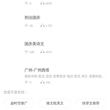
8
6076
刑法国庆
26
1.7万
国庆美诗文
108
4173
广州-广州西塔
票价详情 暂无 适宜 四季皆宜 电话 暂无 简介 亲爱的游客朋友，现在展现在您面前的这座建筑物就是广州市标志性的新建筑——广州珠江新城西塔，它也是超高层建筑的代表。 广州西塔位于广州新城市中轴线西侧，总建筑面积为约45万平方米。主塔楼地面以上103层，高432米。主塔楼的建筑造型独特，宛如 “通透水晶”；每当夜晚的时候，主塔楼楼身的通体彩灯由下而上亮起。夜色下，西塔仿佛身披万盏LED织就的“渔网装”，红、黄、绿、紫、蓝五色彩灯闪烁。玻璃上X形状的外包裹钢筋加上通体晶莹剔透的塔身，使得广州西塔与对岸的四色“小蛮腰”———广州新电视塔交相辉映，非常美丽。 在广州西塔里面有不少好玩的地方。大厦由超甲级写字楼、五星级超豪华四季酒店、国际会议中心等五大功能组成。 多层次的景观特点仿佛山体的山麓、山腰和山顶，不同高度呈现出不同的特点，参观者在各种层面来回穿梭，感受截然不同的独特景观。 这里是广州的金融中心，周围高楼林立，蔚为壮观。 好了，关于广州西塔，链景旅行小秘书就为您介绍到这里了。下面就请您和我登高一望，去俯视广州全景，来感受下不一样的广州吧！ 音频来源于链景旅行
5
744
您是不是在找：
超时空推广员
推文耽美文推荐
快穿文推荐