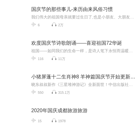
国庆节的那些事儿-来历由来风俗习惯
我们伟大的祖国母亲就要过生日了,也是小朋友、大朋友们最喜欢的“国庆小长假”或说“黄金周”还有说”国庆7天乐”的，说法真是不一而足。那么“国庆节”是怎么来的？自古以来国庆节怎么庆贺？新中国国庆节的来历，以及新中国国庆节的庆贺方式又有哪些呢？ ...
6
2万
欢度国庆节诗歌朗诵——喜迎祖国72华诞
祖国——如同我们的生命一样，是诗人笔下永恒而温暖的主题。在祖国72周年华诞来临之际，特创建这个诗歌朗诵专辑，诵读经典爱国篇章，和大家一起歌颂祖国，向国庆的献礼！祝愿伟大的祖国繁荣富强，祝愿大家国庆节快乐，度过平安快乐的黄金周假期！
116
11万
小猪屏蓬十二生肖神8 羊神篇国庆节开始更新啦！
晓东叔叔新作《三星堆神游记》全新面世！中信出版社出版！京东当当淘宝均有售！点蓝色字收听——《小猪屏蓬爆笑日记2024》《小猪屏蓬爆笑日记2》《小猪屏蓬爆笑日记1》让你笑得喘不上气！《我进故宫当富翁——小猪屏蓬故宫财商笔记》教你成为大富翁！《小...
550
315.1万
2020年国庆成都旅游旅游
15
1978