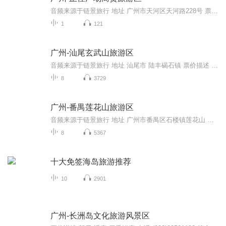
音频来源于链景旅行 地址 广州市天河区天河路228号 票价描述 暂无 开放时间 全天 乘车信息 暂无
1
121
广州-汕尾玄武山旅游区
音频来源于链景旅行 地址 汕尾市 陆丰碣石镇 票价描述 景区门票：25元（散客），20元（团票）福星塔门票：5元 开放时间 早8:30-晚5:00 乘车信息 可在陆丰市汽车总站坐车到碣石镇，再坐9号线中巴在元山寺下。广州出发：可在广州市天河客运汽车总站坐豪华舒...
8
3729
广州-番禺莲花山旅游区
音频来源于链景旅行 地址 广州市番禺区石楼镇莲花山 票价描述 全票54元；半票：身高1.2米-1.5米儿童、60岁-64岁成人（凭有效证件）、大学、中专及中小学生（成人教育除外）凭有效证件。免票：身高1.2米以下儿童、65岁以上成人、现役军人、荣誉军人、残疾军...
8
5367
十大免签海岛旅游推荐
10
2901
广州-长洲岛文化旅游风景区