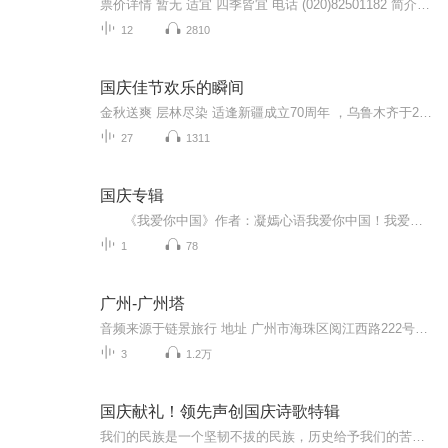
票价详情 暂无 适宜 四季皆宜 电话 (020)82501182 简介 亲爱的游客朋友，欢迎您来到长洲岛文化旅游风景区。长洲岛位于广州东缘，是黄埔地区珠江上的一个江心岛，虽然面积只有11.5平方公里，但是这里不管是自然景色还是革命历史遗迹都非常丰富，是非常值得...
12
2810
国庆佳节欢乐的瞬间
金秋送爽 层林尽染 适逢新疆成立70周年 ，乌鲁木齐于2025年9月23日迎来党中央和习大大带领的慰问团。新疆各族群众欢欣鼓舞，热烈欢迎。
27
1311
国庆专辑
《我爱你中国》作者：凝嫣心语我爱你中国！我爱你春天蓬勃的秧苗；我爱你秋日金黄的硕果。我爱你中国！我爱你青松气质，我爱你红梅品格！我爱你家乡的甜蔗好像乳汁滋润着我的心窝。我爱你中国，我要把最美的歌儿献给你，我的母亲我的祖国。我爱你中国，我爱...
1
78
广州-广州塔
音频来源于链景旅行 地址 广州市海珠区阅江西路222号广州塔内 票价描述 广州塔室内观光成人票150元（含白云星空观光大厅），其它区域门票价格及套票信息，请查看景区官网。 开放时间 9:30-22:30（22:00停止售票及入塔） 乘车信息 暂无
3
1.2万
国庆献礼！领先声创国庆诗歌特辑
我们的民族是一个坚韧不拔的民族，历史给予我们的苦难都变成了闪着金光的勋章！我们的国家是一个龙腾虎跃的国家，那条巨龙正以不可阻挡之势崛起于神奇的东方！------------------------------------------------值此祖国70周年华诞之际，领先声创以诗歌向祖国献礼！用我们的声音、用我们的热血、用我们的灵魂诵读经典爱国篇章，歌颂我们的祖国！永远繁荣富强！