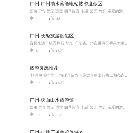
广州-广州抽水蓄能电站旅游度假区
票价详情 暂无 适宜 四季皆宜 电话 暂无 简介 亲爱的游客朋友您好，欢迎您来到广州抽水蓄能电站旅游度假区。这里拥有世界最大的抽水蓄能电站、三星级的双湖酒店、各种配套设施等硬件设施，是广东省唯一的一个高新科技工业旅游景区。在这里，您可以乘坐专车...
1
185
广州-长隆旅游度假区
音频来源于链景旅行 地址 广东省广州市番禺区番禺大道 票价描述 暂无 开放时间 由于涉及5个园区，不同景区开放时间各不一致，大部分园区开放时间为9:30-18:00左右，大马戏除外，大马戏为晚上开演，可点击介绍中小景点链接或者官网查看具体各景区开放时间。...
8
4.5万
旅游灵感推荐
“旅游灵感推荐”，为你介绍当下最契合的出行热点和亮点！每一次的主题也许是一条中长线的自驾线路，也许是一个特定区域的旅游攻略，也许是时下最为关注的旅游热点、重点……每当你想出发，听听“旅游灵感推荐”，一定灵感迸现！
199
4.6万
广州-梯面山水旅游镇
票价详情 暂无 适宜 四季皆宜 电话 暂无 简介 亲爱的游客，欢迎您来到梯面山水旅游镇旅游观光。梯面山水旅游镇，占地总面积47.5平方公里。梯面镇是广州市辖区内唯一的山区镇，位于广州市花都区北缘，是当年从北进出广州城必经之地，清朝道光年间修建花岗岩...
19
1128
广州-正佳广场商贸旅游区