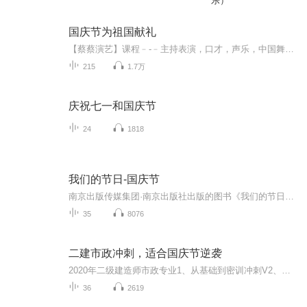
乐）
国庆节为祖国献礼
【蔡蔡演艺】课程﹣-﹣主持表演，口才，声乐，中国舞，民族舞。独特的小舞台，专业的录音棚，每一位同学都能成为优秀的小明星。独特的教学模式，轻松上课，快乐学习！知名主持人，舞蹈家，高级教师任职授课！江南总校：河沟街42号三楼 18545856430江北分校...
215
1.7万
庆祝七一和国庆节
24
1818
我们的节日-国庆节
南京出版传媒集团·南京出版社出版的图书《我们的节日》通过对中国节日文化和节日意义进行深度的挖掘，面向青少年群体构建独具特色的栏目内容，以此丰富春节、元宵节、清明节、端午节、七夕节、中秋节、重阳节等传统节日；六一节、教师节、国庆节等新兴节日的文化内涵和表现形式。促进青少年形成新的节日习俗，提升节日仪式感、认同感。音频作品由金陵朗读者联盟志愿者朗诵，南京音像出版社、金陵图书馆联合制作。
35
8076
二建市政冲刺，适合国庆节逆袭
2020年二级建造师市政专业1、从基础到密训冲刺V2、从精华课程到超压密押V3、0基础同步更新v4、持续更新到2020年考试V5、只要你跟着学让你一次稳拿证V6、渠道超压压题，超压三页纸等独家绝密压题!
36
2619