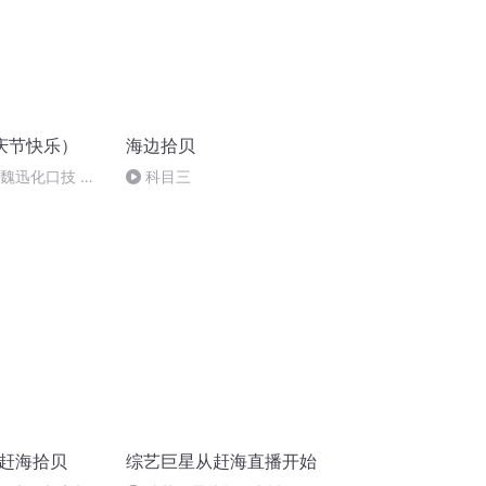
庆节快乐）
海边拾贝
：魏迅化口技 二
科目三
唱法和原生态
播赶海拾贝
综艺巨星从赶海直播开始