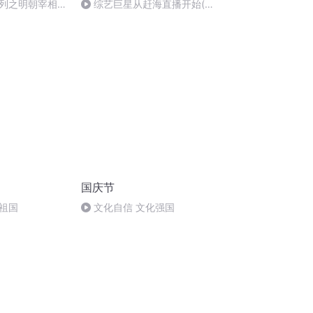
列之明朝宰相吕
综艺巨星从赶海直播开始(第
107章)
国庆节
祖国
文化自信 文化强国