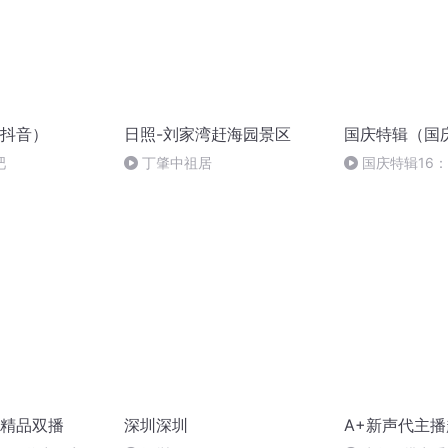
抖音）
日照-刘家湾赶海园景区
国庆特辑（国
吧
丁肇中祖居
国庆特辑16
胡 东方红+一般
精品双播
深圳深圳
A+新声代主