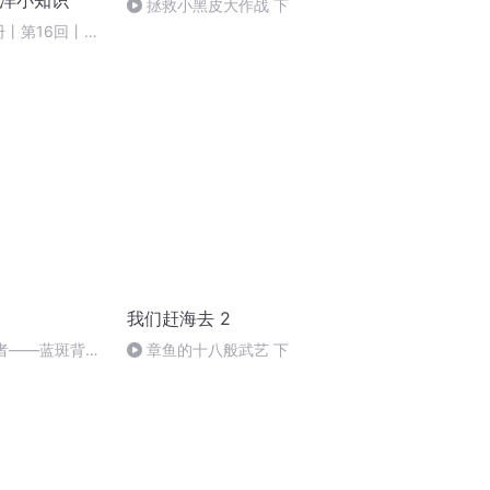
海洋小知识
拯救小黑皮大作战 下
册丨第16回丨爱
我们赶海去 2
造者——蓝斑背肛
章鱼的十八般武艺 下