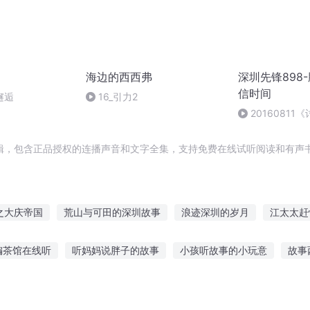
海边的西西弗
深圳先锋898
信时间
邂逅
16_引力2
2016081
先锋898-鹏城
辑，包含正品授权的连播声音和文字全集，支持免费在线试听阅读和有声书
之大庆帝国
荒山与可田的深圳故事
浪迹深圳的岁月
江太太赶
之与鬼同租
月光追赶不了阳光
重庆儿女
在深圳的虚拟人生
编茶馆在线听
听妈妈说胖子的故事
小孩听故事的小玩意
故事
拼
神州崛起之异能深圳行
深圳第一代农民工
情缘深圳
奇故事在线听
婴儿啥时候听故事好
听江西鬼故事的app
每晚