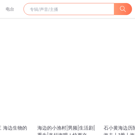
电台
三 海边生物的
海边的小渔村|男频|生活剧|
石小黄海边历