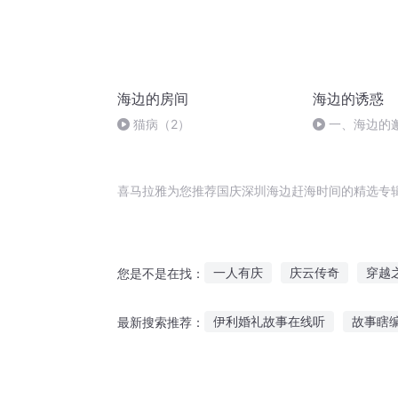
海边的房间
海边的诱惑
猫病（2）
一、海边的
喜马拉雅为您推荐国庆深圳海边赶海时间的精选专
一人有庆
庆云传奇
穿越
您是不是在找：
天堂在上深圳在下
深圳奇遇
伊利婚礼故事在线听
故事瞎
最新搜索推荐：
来了就是深圳人
我在深圳打
小儿听故事与看视频
侦破传