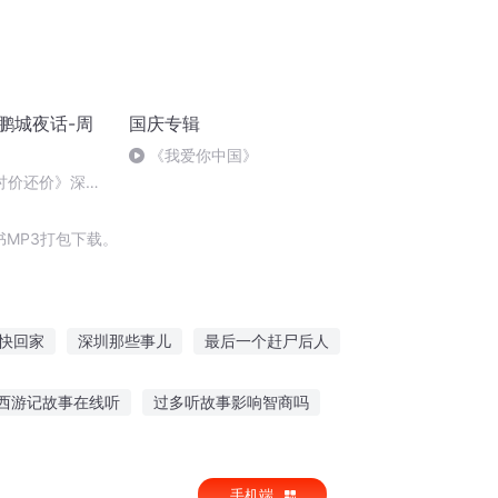
-鹏城夜话-周
国庆专辑
《我爱你中国》
1《讨价还价》深圳
夜话#周信#
MP3打包下载。
快回家
深圳那些事儿
最后一个赶尸后人
追赶风的少年
大庆皇太子
西游记故事在线听
过多听故事影响智商吗
给孩子读故事听
临朐护士故事在线听
手机端