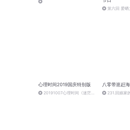
节日
第六回 爱晒
心理时间2019国庆特别版
八零带崽赶海
20191007心理时间《迷茫与
231.回娘
身份认同 （二）》主持 南艺 嘉
宾 刘铁征