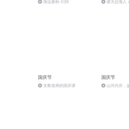
海边春秋-036
诸天赶海人 
国庆节
国庆节
支教老师的国庆课
山河共庆，