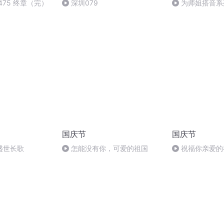
475 终章（完）
深圳079
为师姐搭音系
文懿
国庆节
国庆节
盛世长歌
怎能没有你，可爱的祖国
祝福你亲爱的