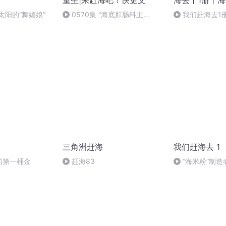
重生|来赶海吧！快更文
海去丨1册丨
太阳的“舞媚娘”
0570集 “海底肛肠科主
我们赶海去1
任”（2）(第一季完)
吃树叶的“蛮牛”
三角洲赶海
我们赶海去 1
家的第一桶金
赶海83
“海米粉”制
海兔 下