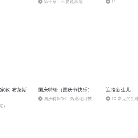
第十章：不要说再见
11
家教-布莱斯·
国庆特辑（国庆节快乐）
迎接新生儿
国庆特辑16：魏迅化口技 二
10.常见的生
胡 东方红+一般唱法和原生态
完）