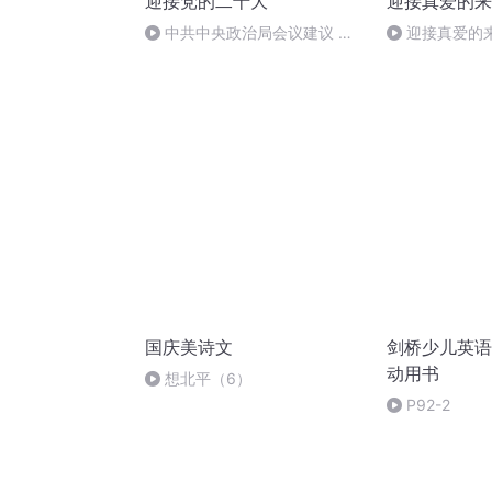
迎接党的二十大
迎接真爱的来
中共中央政治局会议建议 中
迎接真爱的
国共产党第二十次全国代表大会
清理工具
10月16日在北京召开
国庆美诗文
剑桥少儿英语
动用书
想北平（6）
P92-2