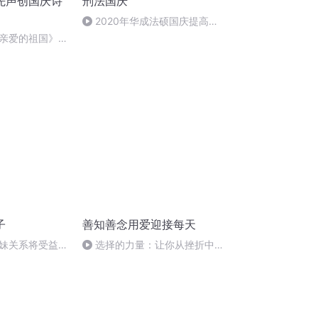
先声创国庆诗
刑法国庆
2020年华成法硕国庆提高班
刑法陈 (26)
亲爱的祖国》温
子
善知善念用爱迎接每天
妹关系将受益终
选择的力量：让你从挫折中重
生