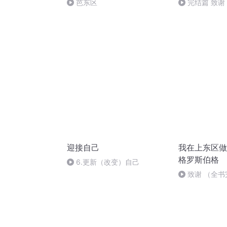
芭东区
完结篇 致谢
迎接自己
我在上东区做
格罗斯伯格
6.更新（改变）自己
致谢 （全书