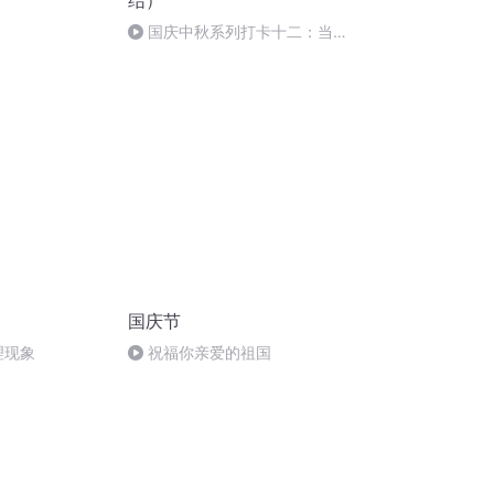
结）
国庆中秋系列打卡十二：当阳
桥
国庆节
理现象
祝福你亲爱的祖国