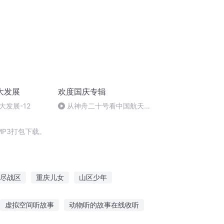
大发展
欢度国庆专辑
发展-12
从神舟二十号看中国航天
的“隐形实力”
P3打包下载。
尽战区
重庆儿女
山区少年
子
世界的区别对待
穿越之大庆帝国
虚拟空间听故事
动物听的故事在线收听