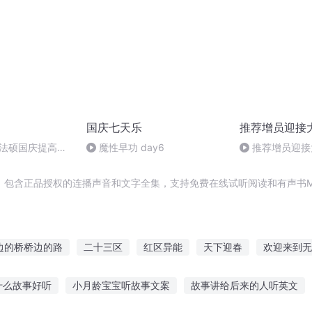
国庆七天乐
推荐增员迎接
成法硕国庆提高班
魔性早功 day6
推荐增员迎接大
2)
，包含正品授权的连播声音和文字全集，支持免费在线试听阅读和有声书M
边的桥桥边的路
二十三区
红区异能
天下迎春
欢迎来到无
天桥上的人
桥上明天
迎接终焉的未来
庆云传奇
大庆皇太
什么故事好听
小月龄宝宝听故事文案
故事讲给后来的人听英文