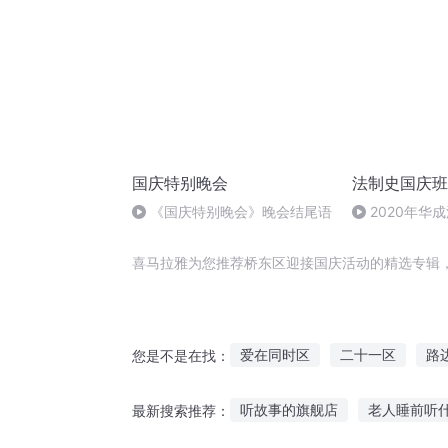
国庆特别晚会
法制史国庆班
《国庆特别晚会》晚会结尾语
2020年华
法制史马志冰 (1
喜马拉雅为您推荐桥东区迎接国庆活动的精选专辑
爱在同时区
二十一区
路
您是不是在找：
穿越神无彼桥
一人有庆
听故事的旗舰店
老人睡前听
最新搜索推荐：
末世之无人区
最后的战区