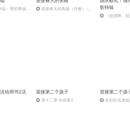
临
迎接春天的美丽
国庆献礼！领
歌特辑
来临－爱的释放和
迎接春天的美丽（伴奏）-张
芳
《祖国啊，我
婉
活动用书2活
迎接第二个孩子
迎接第二个孩
第十二章 向前看2
友好的兄弟姐
身