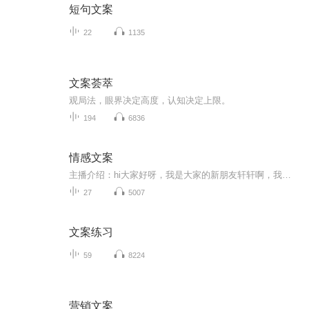
短句文案
22
1135
文案荟萃
观局️法，眼界决定高度，认知决定上限。
194
6836
情感文案
主播介绍：hi大家好呀，我是大家的新朋友轩轩啊，我出身一个书香门第，播音主持是我儿时的梦想经过努力也没辜负长辈们的期望。直到现在，也是保持对自己有声艺术的热爱和执着。我长着一张娃娃脸长相甜美，声线御姐女频是一个人们口中的逆龄中年少女，生活...
27
5007
文案练习
59
8224
营销文案