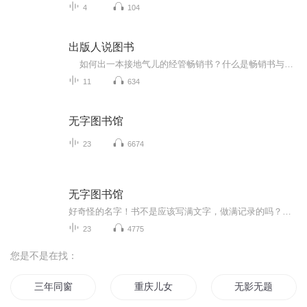
4
104
出版人说图书
如何出一本接地气儿的经管畅销书？什么是畅销书与长销书？关于图书方面的很多问题你都能在这里找到答案。 欢迎来到爱书人的乐园，知名策划人、出版人朱新月老师带你了解图书出版方面的知识。读书改变命运，知识决定未来。...
11
634
无字图书馆
23
6674
无字图书馆
好奇怪的名字！书不是应该写满文字，做满记录的吗？没有字，怎么叫书？无字书的图书馆又是什么样的呢？你是不是和我有着相同的问题？事实上，书本身就代表着一种文化，是一个民族的根。在这个故事中。无字书的命运牵引着整个小镇的命运，无字书图书馆的兴...
23
4775
您是不是在找：
三年同窗
重庆儿女
无影无题