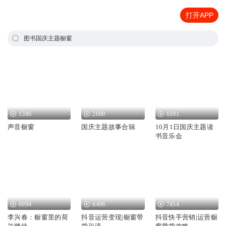
打开APP
图书国庆主题橱窗
1386
2600
6191
声音橱窗
国庆主题故事合辑
10月1日国庆主题读
书音乐会
6994
6496
7454
李兴春：橱窗里的荷
抖音运营变现|橱窗带
抖音快手营销|运营橱