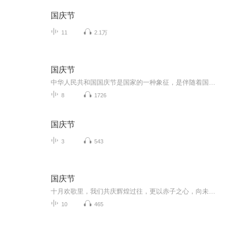
国庆节
11
2.1万
国庆节
中华人民共和国国庆节是国家的一种象征，是伴随着国家的出现而出现的。让我们用诗歌朗诵歌颂祖国的繁荣富强，国泰民安。
8
1726
国庆节
3
543
国庆节
十月欢歌里，我们共庆辉煌过往，更以赤子之心，向未来书写滚烫的誓言——这盛世，值得我们以热爱相拥。
10
465