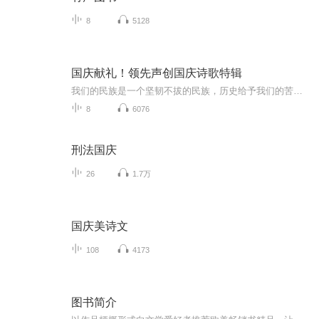
8
5128
国庆献礼！领先声创国庆诗歌特辑
我们的民族是一个坚韧不拔的民族，历史给予我们的苦难都变成了闪着金光的勋章！我们的国家是一个龙腾虎跃的国家，那条巨龙正以不可阻挡之势崛起于神奇的东方！------------------------------------------------值此祖国70周年华诞之际，领先声创以诗歌向祖国献礼！用我们的声音、用我们的热血、用我们的灵魂诵读经典爱国篇章，歌颂我们的祖国！永远繁荣富强！
8
6076
刑法国庆
26
1.7万
国庆美诗文
108
4173
图书简介