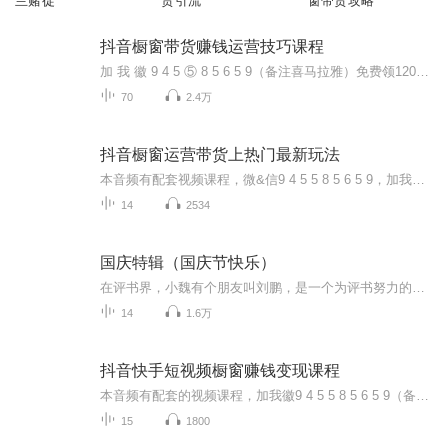
兰赌徒
货引流
窗带货攻略
抖音橱窗带货赚钱运营技巧课程
加 我 徽 9 4 5 ⑤ 8 5 6 5 9（备注喜马拉雅）免费领120分钟专业免费指导课程3天抖音涨粉10W+方法3.2G抖音必备软件包抖音各领域月入1W+的赚钱号案例抖音去除背景音软件不同领域的变现模式大全解析免费领取抖音运营资料一份想了解抖音如何变现的可以加老...
70
2.4万
抖音橱窗运营带货上热门最新玩法
本音频有配套视频课程，微&信9 4 5 5 8 5 6 5 9，加我可以免费参加抖音短视频涨粉上热门免费公开直播课，以及教新手小白如何玩转抖音，解密短视频带货最新套路！课程内容主要包括四大部分。第一部分：短视频商业模式篇：主要帮助抖音小白解决如何定位自己的内容方向，以及变现的方式。...
14
2534
国庆特辑（国庆节快乐）
在评书界，小魏有个朋友叫刘鹏，是一个为评书努力的小伙子。在2021年国庆期间，他想弄个特辑，便烦劳我给他录个爱国题材的评书小段儿。这种事情，不是特殊情况，小魏一般不会拒绝，也就给其录了一个《鲁迅踢鬼》，等他传完，我再传到我的专辑里。另外，小...
14
1.6万
抖音快手短视频橱窗赚钱变现课程
本音频有配套的视频课程，加我徽9 4 5 5 8 5 6 5 9（备注喜马拉雅）免费领取抖音运营资料一份以及视频课程，进抖音内部行业交流裙，这里有免费的学习资源，每天直播分享抖音运营和网络营销的引流最新技术。如果你30岁月薪还低于一万元，那你唯一的办法就是利用，业余时间通过副业赚钱兼职有很多种，抖音电商就是一种不错的选择当下互联网时代首选抖音电商，每天花1-2个小时做做内容，拍拍视频卖卖产品，每天通过抖音引流来进行销售一天的收益大概就是200-6...
15
1800