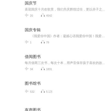
国庆节
喜迎国庆十月欢歌里，我们共庆辉煌过往，更以赤子之心，向未来书写滚烫的誓言——这盛世，值得我们以热爱相拥。
20
4542
国庆专辑
《我爱你中国》作者：凝嫣心语我爱你中国！我爱你春天蓬勃的秧苗；我爱你秋日金黄的硕果。我爱你中国！我爱你青松气质，我爱你红梅品格！我爱你家乡的甜蔗好像乳汁滋润着我的心窝。我爱你中国，我要把最美的歌儿献给你，我的母亲我的祖国。我爱你中国，我爱...
1
78
借阅图书
每月借两三次书，每次十本，用声音保存孩子喜欢的故...
34
1831
图书馆书
532
5.1万
有声图书