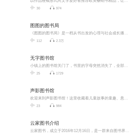
以作品梗概形式向文学爱好者推荐欧美畅销书精品，让听众以最少的时间欣赏最多的优秀作品
30
974
图图的图书局
《图图的图书局》是一档从书出发的心理与社会成长播客。我们沿着四条主线往下走——创伤与自我疗愈、职场与职业身份、亲子与校园、社会结构与城市生活——把心理学、社会学和真实故事揉在一起，帮你在情绪风暴、职业拐点、关系拉扯和城市焦虑里，多长出一...
112
2.3万
无字图书馆
小镇上的图书馆关门了，书里的字母突然消失了，全部蹦到了大街上和图书馆的地上，怎么办？镇长召开紧急会议，寻求解决办法。小镇上的孩子们也十分着急，在闪着微光的夜里，有个女孩偷偷溜进了图书馆，想用她的办法来拯救这些书籍，她成功了吗？奇迹出现了吗？
25
1729
声影图书馆
欢迎来到声影图书馆！这里收藏着儿童故事的童趣、悬疑短文的神秘、言情片段的细腻——每一段试音都是一本可聆听的“声音小书”，记录演播探索，也期待用声音为你翻开不同的故事篇章～
23
984
云家图书介绍
云家图书，成立于2016年12月16日，是一群来自图书界的爸爸妈妈，他们都有自己的孩子。而且每个孩子在晚上睡前都会要求父母讲5个左右故事，才肯入睡。 其中一个孩子最大4岁，也就是我的孩子他出生于2013年4月，从他出生时我们全家人就协商好，只要孩子在就...