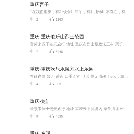
重庆言子
1在我们重庆，有种饮食叫稍午，有种掩饰叫不存在，有种工具叫戳机，有种食品叫蒲裙，有种失望叫哦货，有种恶心叫烦船，有种失败叫洗碗，有种厉害叫猫杀，有种追求叫绕，有种批评叫洗刷，有种佩服叫幺不倒台，有种爱人叫伙计，有种职业叫棒棒，有种结账叫数...
2
1163
重庆-重庆歌乐山烈士陵园
音频来源于链景旅行 地址 重庆市烈士墓政法三村 票价描述 门票免费，凭身份证领取免费券参观。 开放时间 8：30-17：00 乘车信息 门票免费，凭身份证领取免费券参观。
7
8448
重庆-重庆欢乐水魔方水上乐园
票价详情 暂无 适宜 四季皆宜 电话 暂无 简介 hello，游客朋友，欢迎您来到重庆欢乐水魔方水上乐园！都说咱们重庆的山、重庆的水、重庆的夜景全都美，今天我们不仅仅可以看到重庆的山水，更可以看到流淌在山上的世界顶级设施设备上的魔幻“水”！准备好“...
4
969
重庆-龙缸
音频来源于链景旅行 地址 重庆云阳县境内 票价描述 60元 开放时间 8:30-17:30 乘车信息 暂无
9
4595
重庆-东溪