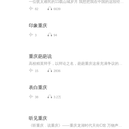
一位犹太难民的11载山城岁月 我想把我在中国的这段经历记录下来，那是我在纳粹统治下的德国的经历，以及在第二次世界大战期间，我在中国所经历的真实的故事。 关于那一时期犹太人的故事，已经有很多的书出版发行了，每一本书都有不同的故事。但是，那些回忆录中，没有一本讲述犹太难民在中国内陆的故事；大多数的犹太难民当时只被允许留居上海。 那么，我的经历是独一无二的。 ——沃尔夫岗·卡佛岗
82
6639
印象重庆
3
94
重庆葩葩说
高校精英辩手，以辩论之名，葩葩重庆这座充满争议的城市，舌战群雄，见证重庆现在，论道重庆未来！重庆葩葩说，首届重庆城市之声大学生精英辩论赛，为这座城市发声，让重庆听到年轻的声音。本次赛事由喜马拉雅FM重庆站、筑家易网络科技联合主办。
15
2836
表白重庆
38
3.2万
听见重庆
《听重庆 . 说重庆》——重庆龙湖时代天街C馆 万物声因为一个人，所以恋上一座城。在这里，分享您在这座城市所发生的故事。因为一座城，所以拥有一份爱。在这里，分享你最爱的一篇文章、一段音乐或一份独白。你可以用普通话说，也可以用英语法语意大利语...