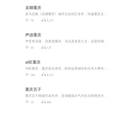
吴聊重庆
喜马拉雅《吴聊重庆》城市文化综艺专栏，特邀重庆文化知名人物吴扬文先生主持，定位“新重庆时代人文生活表达”红人强档节目，内容涵盖重庆网红城市、热点话题、社会人文生活，推动城市文化复兴，彰显新重庆时代精神与文化自信。
78
5.2万
声游重庆
声音有深度，深度游重庆。无论是美景人文，还是吃喝玩乐，爱玩达人带你声游重庆~
20
1万
ai听重庆
AI听重庆，重庆前沿资讯，听到这座城市的头号大事件~~保存下图二维码 微信扫码加入官方听友群 定期粉丝福利放送！我们群里约！1.重庆耳朵所有节目抢先听...
164
8.1万
重庆言子
重庆言子根植巴渝市井，是满载烟火气与生活智慧的方言俗语、俏皮歇后语。书中甄选大量地道妙语，猫抓糍粑 —— 脱不了爪爪、癞疙宝打呵欠 —— 口气大等句句鲜活传神。阿乐以轻松诙谐的演绎，带你品读原汁原味渝味话语，沉浸式领略山城独有的幽默底蕴与鲜...
15
801