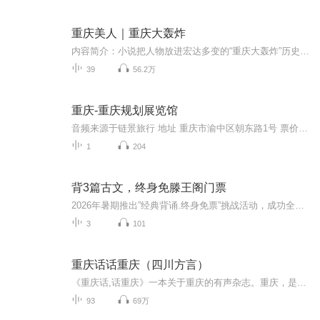
重庆美人｜重庆大轰炸
内容简介：小说把人物放进宏达多变的“重庆大轰炸”历史背景中，当时，国家兵连祸结，生灵涂炭，百姓蒙受了巨大的苦难。三名不同性格的重庆女人，不畏强暴，不弃未来，为个人幸福和家园安宁奋起抗争。小说中，百姓、袍哥和土匪在民族矛盾的大义下，抛弃个人恩怨，相互救助，终得胜利。题目中的“美人”并非“美女”，而是抗战时保卫家园，抵御外辱的重庆人群像。作者：李书霞演播：董启言
39
56.2万
重庆-重庆规划展览馆
音频来源于链景旅行 地址 重庆市渝中区朝东路1号 票价描述 20元/人次 开放时间 周二-每日：9:30-17:30（16:30停止售票） 乘车信息 朝天门站: 114路、120路、141路、151路、215路、224路、262路、265路、268路、349路、372路、382路、418路、461路、466路、...
1
204
背3篇古文，终身免滕王阁门票
2026年暑期推出”经典背诵.终身免票”挑战活动，成功全文背诵《滕王阁序》+《新修滕王阁记》+《重修滕王阁记》三篇，全网限量1350个通关名额哦。
3
101
重庆话话重庆（四川方言）
《重庆话,话重庆》一本关于重庆的有声杂志。重庆，是一处很特别的地方。 重庆城，是一座极其特色的城市。 重庆人，是一个极富个性的群体。 用地道的重庆方言告诉你重庆的重庆故事。我们一起来摆龙门阵…… 雄起、不存在、要得、不摆了、锤子、牙刷、儿哄...
93
69万