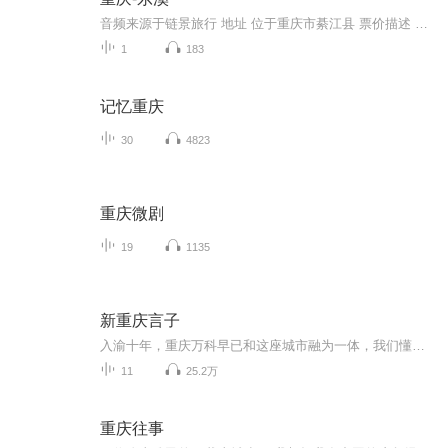
音频来源于链景旅行 地址 位于重庆市綦江县 票价描述 开放时间 乘车信息
1
183
记忆重庆
30
4823
重庆微剧
19
1135
新重庆言子
入渝十年，重庆万科早已和这座城市融为一体，我们懂得了这座城市的语言，懂得了她的需要，她的思想，她的肌理。10年之后，用一颗赤忱之心，以最巴渝的方式，致敬城市的美好。小姐姐万方方带你溯说十年美好，发现最有趣、最硬核的重庆万科全景，同时，我们还准备了丰富多彩的线上活动，好玩儿、好耍的…小板凳准备好，一起等到看哟！
11
25.2万
重庆往事