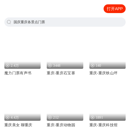
打开APP
国庆重庆各景点门票
2.4万
3448
140
魔力门票有声书
重庆-重庆石宝寨
重庆-重庆铁山坪
4.4万
212
1891
重庆美女 聊重庆
重庆-重庆动物园
重庆-重庆科技馆