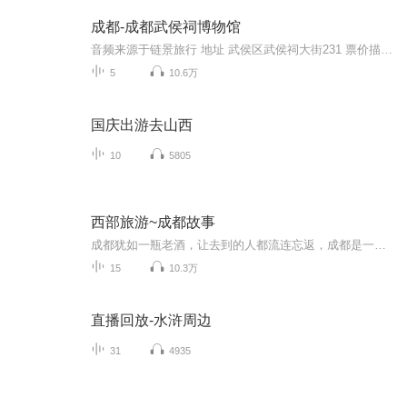
成都-成都武侯祠博物馆
音频来源于链景旅行 地址 武侯区武侯祠大街231 票价描述 60元/人，学生半价，年票100元。 开放时间 乘车信息 乘坐1、8、53、57、59、82、109、110、301、302、335、503等公交车可到达。
5
10.6万
国庆出游去山西
10
5805
西部旅游~成都故事
成都犹如一瓶老酒，让去到的人都流连忘返，成都是一座创造故事的都市，她的文化底蕴总是让世人无限向往！成都故事酒是一瓶会讲故事的好酒，听众朋友可以一边品着美酒佳肴，一边聆听成都的故事，美酒+故事的结合会给您的成都之旅增添不一样的感受，成都故事酒助你的旅途故事更精彩！
15
10.3万
直播回放-水浒周边
31
4935