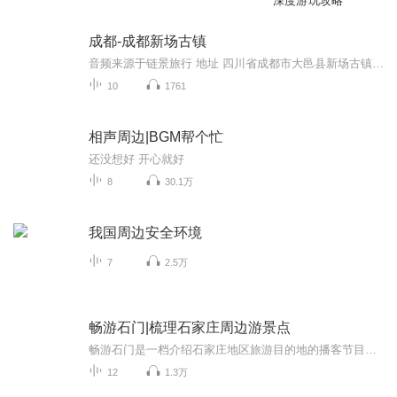
深度游玩攻略
成都-成都新场古镇
音频来源于链景旅行 地址 四川省成都市大邑县新场古镇 票价描述 暂无 开放时间 全天 乘车信息 暂无
10
1761
相声周边|BGM帮个忙
还没想好 开心就好
8
30.1万
我国周边安全环境
7
2.5万
畅游石门|梳理石家庄周边游景点
畅游石门是一档介绍石家庄地区旅游目的地的播客节目，节目以闲聊的形式每期着重介绍一个地方。主播介绍：睿（老大）摄影师/旅游达人作为摄影师他擅长拍摄人文、风光以及城市街拍。他的摄影作品有很强的个人风格。日常闲暇他会总会驾车出游拍照，享受在路上的感觉。西门 人像摄影师擅长拍摄各类人像作品，日常的拍摄需要也去到过石家庄周边的很多角落，包括各类景点和非景点。...
12
1.3万