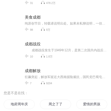
31
478.2万
美食成都
纯原创节目，转载请说明出处。如果未私聊说明，一但发现，律师传票。请支持原创，原创不易。
98
9万
成都战役
成都战役发生于1949年12月，是第二次国共内战后期的一次战役，通过此次战役刘伯承、邓小平率领的中国人民解放军第二野战军在成都平原歼灭了胡宗南率领的国军30余万人，进占成都。通过成都战役，解放军基本歼灭了退往西南地区的国军主力，国军在成都战役后不久最终退出大陆，蒋介石自成都飞往台北后，终生没有再回到大陆。 本专辑主要通过讲述成都战役中的人物故事来介绍成都战役。希望通过本专辑让中国人民尤其是成都人民了解成都战役，感受成都解放的来之不易，感恩先烈...
10
1.8万
成都解放
狂飙突起，解放军挺近大西南据险顽抗，国民党巴蜀屯重兵当共和国的五星红旗在天安门前升起让蒋介石万念俱灰的成都战役拉开帷幕进兵西南、决胜川西、抢修都江堰、剿匪行动、修建成渝铁路
7
9204
您是不是在找：
地府周年庆抽个冥王当老公
周之了了
爱情的男孩女孩