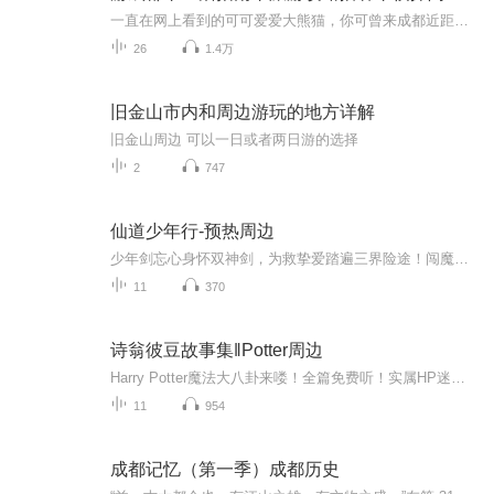
一直在网上看到的可可爱爱大熊猫，你可曾来成都近距离了解成都的熊猫文化？在唐代被称为“川”戏的川剧在成都又会和你碰撞出怎样的火花？成都美食攻略十大必吃排行榜第一名火锅，肯定是要吃的，那要去哪吃？怎么吃？这里统统一键搞定。当然了，成都的郫县...
26
1.4万
旧金山市内和周边游玩的地方详解
旧金山周边 可以一日或者两日游的选择
2
747
仙道少年行-预热周边
少年剑忘心身怀双神剑，为救挚爱踏遍三界险途！闯魔窟、战妖王、破幻境、救同门，一路热血逆袭。承影藏灵，血泣斩邪，与忆梦歌九世羁绊情深，以少年意气剑指九天，踏出一条荡气回肠的仙道帝途！预听更多该书精彩内容，请移步：https://xima.tv/1_f9H7RM?_s...
11
370
诗翁彼豆故事集‖Potter周边
Harry Potter魔法大八卦来喽！全篇免费听！实属HP迷福利！本书由魔法铁三角之一 —— 赫敏·格兰杰从如尼文翻译为英文，再由一位神秘的人翻译为中文。可敬的梅林爵士团一级大魔法师、霍格沃茨魔法学校校长、国际巫师联合会会长、威森加摩首席魔法师阿不思...
11
954
成都记忆（第一季）成都历史