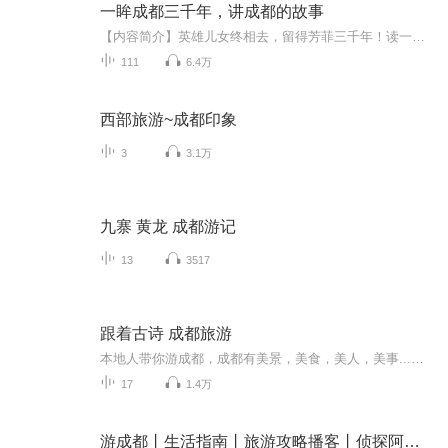
一眸成都三千年，讲成都的故事
【内容简介】英雄儿女终相去，留得芳菲三千年！读一本书 ，历一城沧桑 ，品三千年的人与事。这是一部关于成都的百花缭乱的城市史，也是中国版的《耶路撒冷三千年》。这里有上古帝王与奇人异士的民间传说、英雄豪杰的谋略纷争、宫廷政治的明争暗斗、王朝政...
111
6.4万
西部旅游~成都印象
3
3.1万
九寨 黄龙 成都游记
13
3517
跟着古诗 成都旅游
本地人带你游成都，成都有美景，美食，美人，美事...成都，一个2300多年没有更名换址的大都，一个用汉赋，唐诗，宋词沁润了的文化名城，一个网红的现代都市，一个充满了烟火气的人间天府。让我们在这个五一，和“爱历史的DBA”一起来，跟着古诗游成都，成都等你...
17
1.4万
游成都丨生活指南丨旅游攻略播客丨侦探阿南的成都秘旅