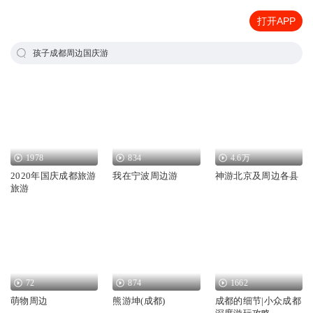
打开APP
孩子成都周边国庆游
1978
834
4.6万
2020年国庆成都旅游
我在宁波周边游
神游北京及周边各县
旅游
72
874
1662
萌物周边
熊游坤(成都)
成都的细节|小众成都