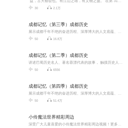
“益，古大都会也。有江山之雄，有文物之盛。”在第 31届世界大学生夏季运动会欢迎宴会上，习近平总书记引用古语赞誉成都历史悠久、人文荟萃。为展示成都千年不绝的奋进历程、深厚博大的人文底蕴、乐观包容创新友善的城市品格，探寻成都绵延不绝、经久不衰...
30
2.1万
成都记忆（第三季）成都历史
展示成都千年不绝的奋进历程、深厚博大的人文底蕴、乐观包容创新友善的城市品格，探寻成都绵延不绝、经久不衰的文化传承和城市基因
50
16.8万
成都记忆（第二季）成都历史
讲述巴蜀历史名人、著名蓉漂代表的故事， 触摸历史人文脉搏，凸显天府四川的历史文化特色。以主播讲述、情景剧演绎、史学专家讲解等广播特有的制作方式，探索天府文化的前世与今生，找寻巴山蜀水的根、公园城市的魂。
50
6556
成都记忆（第四季）成都历史
展示成都千年不绝的奋进历程、深厚博大的人文底蕴、乐观包容创新友善的城市品格，探寻成都绵延不绝、经久不衰的文化传承和城市基因
50
51.4万
小伶魔法世界精彩周边
深受广大儿童喜爱的小伶魔法世界精彩周边视频！更多儿童优质内容，尽在小伶魔法世界！