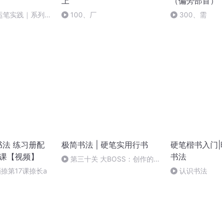
上
（偏旁部首）
运笔实践｜系列课
100、厂
300、需
书法 练习册配
极简书法 | 硬笔实用行书
硬笔楷书入门
统课【视频】
书法
第三十关 大BOSS：创作的方
法和步骤
画捺第17课捺长a
认识书法