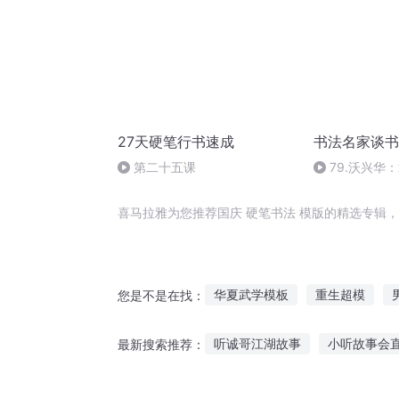
27天硬笔行书速成
书法名家谈书
第二十五课
79.沃兴华
和表现
喜马拉雅为您推荐国庆 硬笔书法 模版的精选专辑
华夏武学模板
重生超模
您是不是在找：
游戏之英雄模版
阿尔法时空
听诚哥江湖故事
小听故事会
最新搜索推荐：
穿越之大庆帝国
重生之超模
知道听故事学经典美文
小女