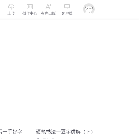
上传
创作中心
有声出版
客户端
写一手好字
硬笔书法—逐字讲解（下）