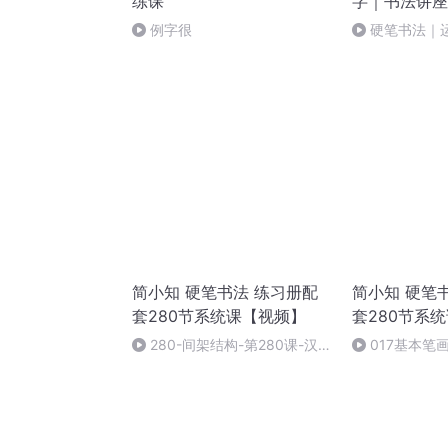
练课
字｜书法讲座
例字很
硬笔书法｜
(1)
简小知 硬笔书法 练习册配
简小知 硬笔
套280节系统课【视频】
套280节系
280-间架结构-第280课-汉
017基本笔
字“秦a