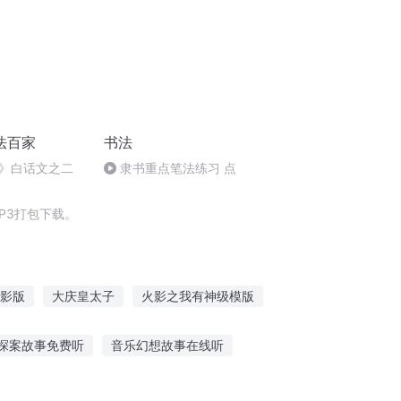
法百家
书法
》白话文之二
隶书重点笔法练习 点
P3打包下载。
影版
大庆皇太子
火影之我有神级模版
板
魔法笔记
爱上超模
庆云传奇
探案故事免费听
音乐幻想故事在线听
给妈妈听的小故事
两个故事给我听