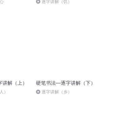
心
逐字讲解（饥）
字讲解（上）
硬笔书法—逐字讲解（下）
人）
逐字讲解（乡）