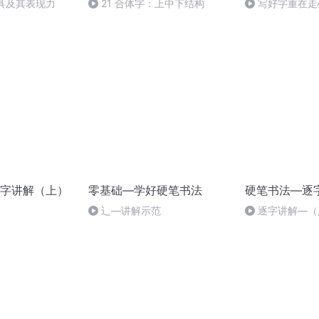
工具及其表现力
21 合体字：上中下结构
写好字重在走
字讲解（上）
零基础—学好硬笔书法
硬笔书法—逐
辶—讲解示范
逐字讲解—（