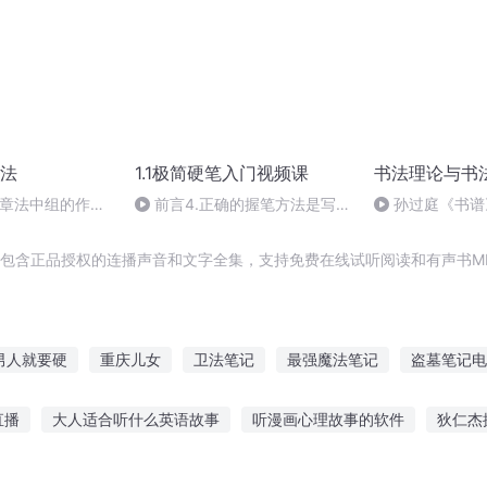
法
1.1极简硬笔入门视频课
书法理论与书
：章法中组的作用
前言4.正确的握笔方法是写好
孙过庭《书谱
字的前提
，包含正品授权的连播声音和文字全集，支持免费在线试听阅读和有声书M
男人就要硬
重庆儿女
卫法笔记
最强魔法笔记
盗墓笔记电
模拟器
一人有庆
我的命真不硬啊
重生之名模
天命之子模
直播
大人适合听什么英语故事
听漫画心理故事的软件
狄仁杰
影后
孩听的故事在线听
宝宝睡觉不愿听故事
历史故事机随身听
讲