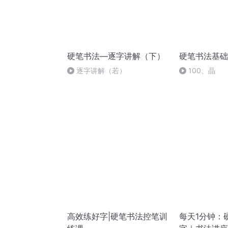
硬笔书法—逐字讲解（下）
硬笔书法基础
逐字讲解（若）
100、晶
高效练好字|硬笔书法控笔训
每天1分钟：