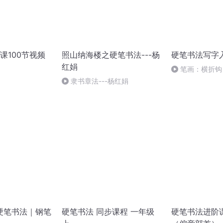
课100节视频
照山纳海楼之硬笔书法---杨
硬笔书法写字
红娟
笔画：横折钩
隶书章法---杨红娟
硬笔书法｜钢笔
硬笔书法 同步课程 一年级
硬笔书法进阶课