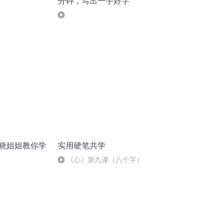
分钟，写出一手好字
|晓姐姐教你学
实用硬笔共学
《心》第九课（八个字）