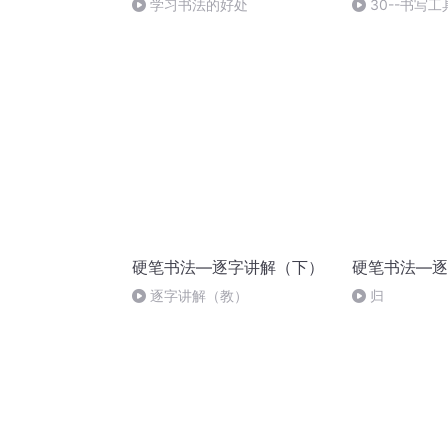
学习书法的好处
30--书写
硬笔书法—逐字讲解（下）
硬笔书法—逐
逐字讲解（教）
归