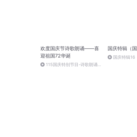
欢度国庆节诗歌朗诵——喜
国庆特辑（国
迎祖国72华诞
国庆特辑16
胡 东方红+一
115国庆特别节目-诗歌朗诵-
中国梦