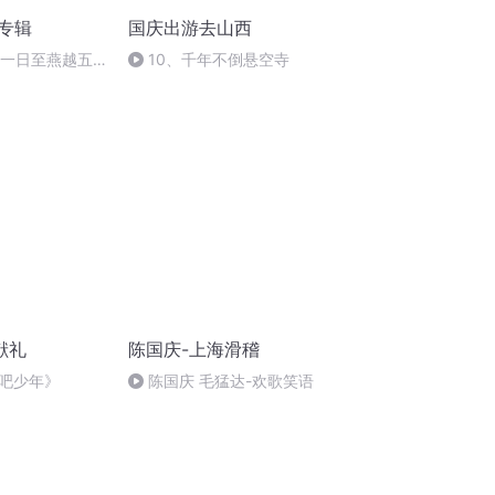
诵专辑
国庆出游去山西
月一日至燕越五
10、千年不倒悬空寺
赋》组律18首
献礼
陈国庆-上海滑稽
吧少年》
陈国庆 毛猛达-欢歌笑语