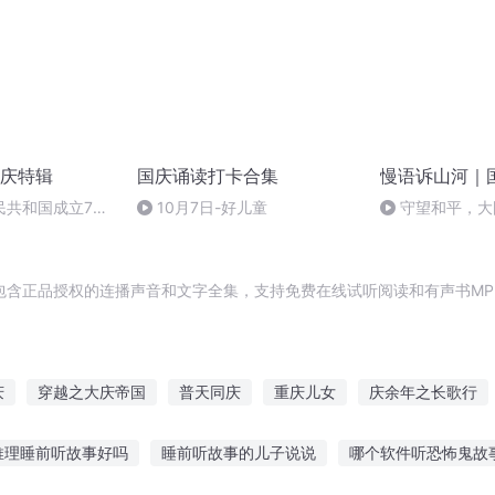
庆特辑
国庆诵读打卡合集
慢语诉山河｜
民共和国成立73
10月7日-好儿童
守望和平，大
场举行升国旗仪式
包含正品授权的连播声音和文字全集，支持免费在线试听阅读和有声书MP
庆
穿越之大庆帝国
普天同庆
重庆儿女
庆余年之长歌行
启年
庆云传奇
重生之西门庆
水浒西门庆
安庆年记事
推理睡前听故事好吗
睡前听故事的儿子说说
哪个软件听恐怖鬼故
庆第一恶