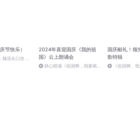
庆节快乐）
2024年喜迎国庆《我的祖
国庆献礼！领
国》云上朗诵会
歌特辑
：魏迅化口技 二
般唱法和原生态
静心朗诵《祖国啊，我要燃
《祖国啊，我
烧》作者：叶文福
婉