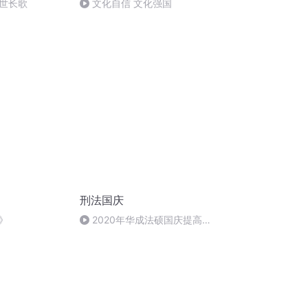
世长歌
文化自信 文化强国
刑法国庆
》
2020年华成法硕国庆提高班
刑法陈 (26)