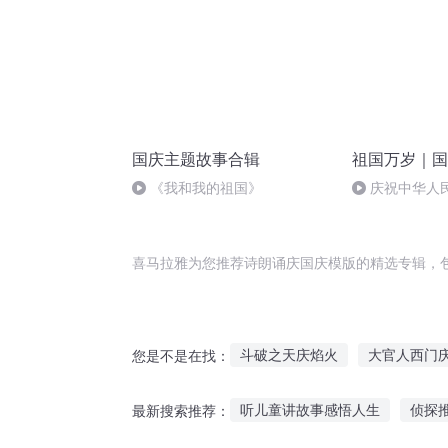
国庆主题故事合辑
祖国万岁｜国
《我和我的祖国》
庆祝中华人
周年 天安门广
喜马拉雅为您推荐诗朗诵庆国庆模版的精选专辑，
斗破之天庆焰火
大官人西门
您是不是在找：
大庆皇太子
庆余年之我叫王
听儿童讲故事感悟人生
侦探
最新搜索推荐：
庆之的野望
庆元纪年
大