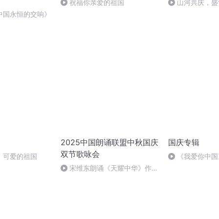
祝福你亲爱的祖国
山河共庆，盛
中国永恒的交响》
2025中国朗诵联盟中秋国庆
国庆专辑
双节歌咏会
，可爱的祖国
《我爱你中国
宋维东朗诵《天耀中华》作
者：碑林路人