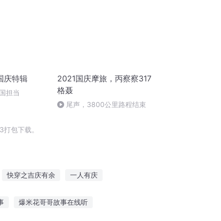
国庆特辑
2021国庆摩旅，丙察察317
格聂
国担当
尾声，3800公里路程结束
3打包下载。
快穿之吉庆有余
一人有庆
重生西门庆
庆阳成长手札
嘉庆皇帝
事
爆米花哥哥故事在线听