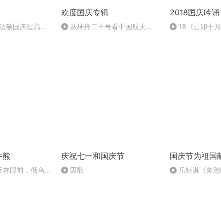
欢度国庆专辑
2018国庆吟
成法硕国庆提高班
从神舟二十号看中国航天
18《己卯十
2)
的“隐形实力”
日罹狴犴有感而
文天祥 自由吟诵
牛熊
庆祝七一和国庆节
国庆节为祖国
近在眼前，俄乌冲
囚歌
岳钲淇《奔跑
，将会如何发展？