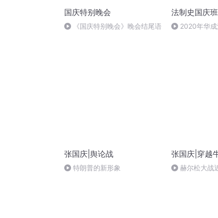
国庆特别晚会
法制史国庆班
《国庆特别晚会》晚会结尾语
2020年华
法制史马志冰 (1
张国庆|舆论战
张国庆|穿越
特朗普的新形象
赫尔松大战
突的关键之战