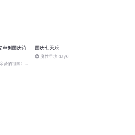
先声创国庆诗
国庆七天乐
魔性早功 day6
亲爱的祖国》温