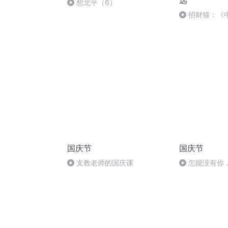
选
想北平（6）
招财猫：《
国庆节
国庆节
支教老师的国庆课
怎能没有你