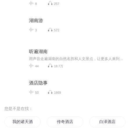
8
257
湖南游
3
572
听遍湖南
用声音走遍湖南的自然名胜和人文景点，让更多人来到湖南游玩、体验。
44
18.7万
酒店隐事
50
1669
您是不是在找：
我的诸天酒店
传奇酒店
白泽酒店