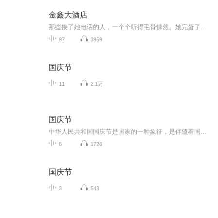
金鑫大酒店
那些接了她电话的人，一个个听得毛骨悚然。她完蛋了， 金鑫大酒店完蛋了，那么，借给她的钱不也就完蛋了？是继续借钱给她拯救酒店？还是？可现在还有谁敢借钱给她呀！接到她电话被求助的人， 还有那些没有接到她电话的所有债主，一个个开始惶惶不安了。田...
97
3969
国庆节
11
2.1万
国庆节
中华人民共和国国庆节是国家的一种象征，是伴随着国家的出现而出现的。让我们用诗歌朗诵歌颂祖国的繁荣富强，国泰民安。
8
1726
国庆节
3
543