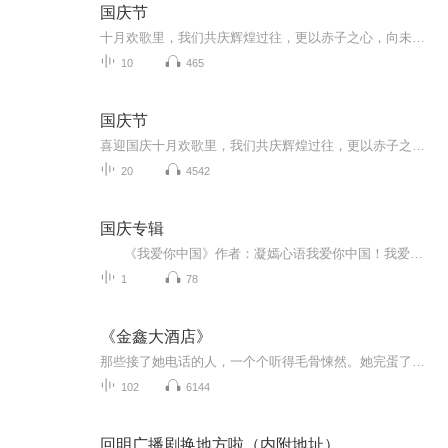
国庆节
十月欢歌里，我们共庆辉煌过往，更以赤子之心，向未来书写滚烫的誓言——这盛世，值得我们以热爱相拥。
10
465
国庆节
喜迎国庆十月欢歌里，我们共庆辉煌过往，更以赤子之心，向未来书写滚烫的誓言——这盛世，值得我们以热爱相拥。
20
4542
国庆专辑
《我爱你中国》作者：凝嫣心语我爱你中国！我爱你春天蓬勃的秧苗；我爱你秋日金黄的硕果。我爱你中国！我爱你青松气质，我爱你红梅品格！我爱你家乡的甜蔗好像乳汁滋润着我的心窝。我爱你中国，我要把最美的歌儿献给你，我的母亲我的祖国。我爱你中国，我爱...
1
78
《金鑫大酒店》
那些接了她电话的人，一个个听得毛骨悚然。她完蛋了， 金鑫大酒店完蛋了，那么，借给她的钱不也就完蛋了？是继续借钱给她拯救酒店？还是？可现在还有谁敢借钱给她呀！接到她电话被求助的人， 还有那些没有接到她电话的所有债主，一个个开始惶惶不安了。田...
102
6144
回明广播剧换地方啦（内附地址）