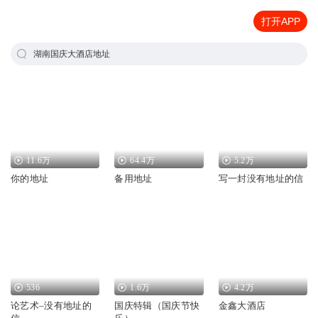
打开APP
湖南国庆大酒店地址
11.6万
64.4万
5.2万
你的地址
备用地址
写一封没有地址的信
536
1.6万
4.2万
论艺术–没有地址的
国庆特辑（国庆节快
金鑫大酒店