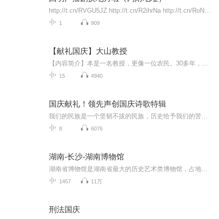
http://t.cn/RVGU5JZ http://t.cn/R2ihrNa http://t.cn/RoNUq82 http://music.163.com/#/djradio?id=698034优酷视频地址：http://t.cn/Rf6OuZa 配音秀ID:384487新浪微博：https://weibo.com/u/6275343022?is_hot=1...
1
909
【献礼国庆】大山教授
【内容简介】本是一名教授，更像一位农民。30多年，双脚踏遍深山，胸膛贴紧大地。 他把真正的论文，写满了原本贫瘠的太行山坡。一名共产党员，一个知识分子，要有效地、深层地服务社会，实现自身价值，仅有梦想和深情，是远远不够的！这，就是我们的国情！...
15
4940
国庆献礼！领先声创国庆诗歌特辑
我们的民族是一个坚韧不拔的民族，历史给予我们的苦难都变成了闪着金光的勋章！我们的国家是一个龙腾虎跃的国家，那条巨龙正以不可阻挡之势崛起于神奇的东方！------------------------------------------------值此祖国70周年华诞之际，领先声创以诗歌向祖国献礼！用我们的声音、用我们的热血、用我们的灵魂诵读经典爱国篇章，歌颂我们的祖国！永远繁荣富强！
8
6076
湖南-长沙-湖南博物馆
湖南省博物馆是湖南省最大的历史艺术类博物馆，占地面积4.9万平方米，总建筑面积为9.1万平方米，是首批国家一级博物馆，中央地方共建的八个国家级重点博物馆之一、全国文化系统先进集体、文化强省建设有突出贡献先进集体。湖南省博物馆自建馆以来，就以保护、传承优秀历史文化为己任，集文物征集、收藏、研究、展示、教育、服务于一身。多年来，作为长沙市的文化地标，她吸引了成千上万游客前来参观，是代表中华区域文明的国家级重点博物馆，是人们了解湖湘文明进程、领略湖湘文...
1457
11万
刑法国庆