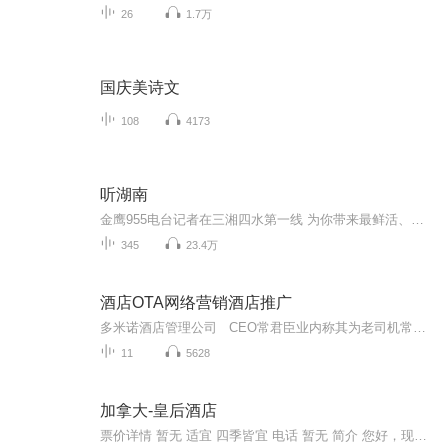
26
1.7万
国庆美诗文
108
4173
听湖南
金鹰955电台记者在三湘四水第一线 为你带来最鲜活、最深度的湖南 记得订阅关注 才能即时收听我们的节目哟！
345
23.4万
酒店OTA网络营销酒店推广
多米诺酒店管理公司 CEO常君臣业内称其为老司机常哥美团美酒学院特聘讲师，美团特训营项目渠道课程独家讲师；多家培训机构合作讲师；以“高规格、高水准、高要求、纯干货”的“丝绸之路酒店高管实战班”系列课程主办方，一场一年仅此一次的“让不参加...
11
5628
加拿大-皇后酒店
票价详情 暂无 适宜 四季皆宜 电话 暂无 简介 您好，现在您来到的就是以红砖墙 青铜顶闻名遐迩、已有近百年历史的皇后大酒店。您看，它的外表古朴典雅，墙上攀缠着长青藤，颇似哈佛的外墙。酒店内部装饰得富丽堂皇、雍容华贵，很有皇家气派。顺着入口处走...