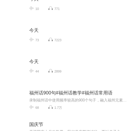
10
771
今天
73
7223
今天
44
2899
福州话900句#福州话教学#福州话常用语
录制福州话中使用频率较高的900个句子，融入福州元素，不仅可以作为福州话学习的语音读本，亦可成为了解福州地理环境、民间风俗的语音小百科。
68
1.7万
国庆节