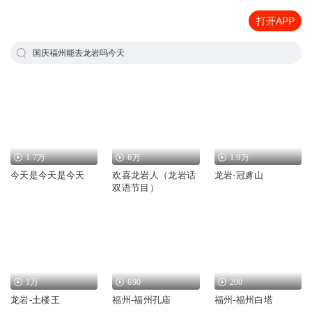
打开APP
国庆福州能去龙岩吗今天
1.7万
6万
1.9万
今天是今天是今天
欢喜龙岩人（龙岩话
龙岩-冠豸山
双语节目）
1万
690
200
龙岩-土楼王
福州-福州孔庙
福州-福州白塔