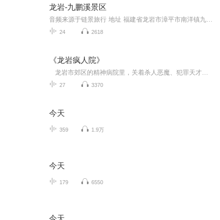
龙岩-九鹏溪景区
音频来源于链景旅行 地址 福建省龙岩市漳平市南洋镇九鹏溪景区 票价描述 门票：50元/人 船票：30元/人 开放时间 08:15-17:30（夏） 08:30-17:00（冬） 乘车信息 宁德出发,走沈海高速公路至莆田转蒲永高速至漳平出口下后沿九鹏溪22公里导向牌...
24
2618
《龙岩疯人院》
龙岩市郊区的精神病院里，关着杀人恶魔、犯罪天才、灵异男孩…… 这里处处透着诡异，院长带领着医生们也在寻觅着猎物…… 一场科学实验，打破了所有的平衡，所有实验对象变得疯狂，谜团如何破解？凶手在何方？ 敬请收听主播月下灼灼携手作者葵酉梵生为您倾情呈现的悬疑推理小说，《龙岩疯人院》。
27
3370
今天
359
1.9万
今天
179
6550
今天