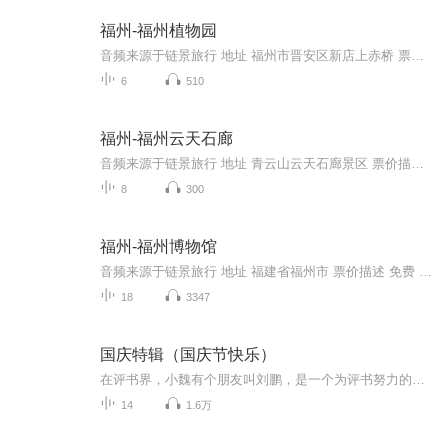
福州-福州植物园
音频来源于链景旅行 地址 福州市晋安区新店上赤桥 票价描述 暂无 开放时间 8:00~18:00 乘车信息 暂无
6
510
福州-福州云天石廊
音频来源于链景旅行 地址 青云山云天石廊景区 票价描述 暂无 开放时间 全天 乘车信息 暂无
8
300
福州-福州博物馆
音频来源于链景旅行 地址 福建省福州市 票价描述 免费 开放时间 9:00-17:00 乘车信息 交通线路：74.16至青少年活动中心站，8.29.59.76.81.729.812.815至长乐路站下
18
3347
国庆特辑（国庆节快乐）
在评书界，小魏有个朋友叫刘鹏，是一个为评书努力的小伙子。在2021年国庆期间，他想弄个特辑，便烦劳我给他录个爱国题材的评书小段儿。这种事情，不是特殊情况，小魏一般不会拒绝，也就给其录了一个《鲁迅踢鬼》，等他传完，我再传到我的专辑里。另外，小...
14
1.6万