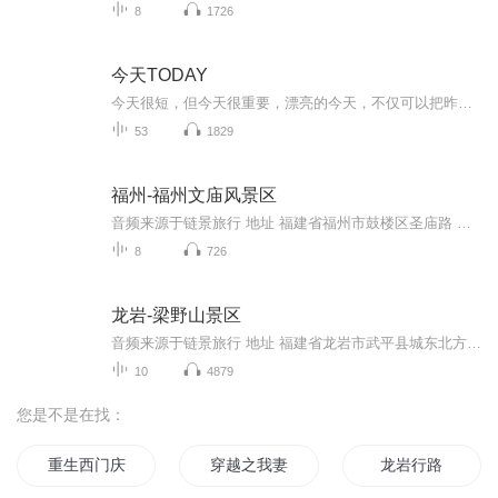
8
1726
今天TODAY
今天很短，但今天很重要，漂亮的今天，不仅可以把昨天的辉煌变成明天的辉煌，更可以把昨天的失败变成明天的成功。因此，身处今天，不要总是怀念，总是感叹，总是埋怨……我们应该把每一个今天都当成人生的开始！只有从零开始，脚踏实地，全身心的精益好今...
53
1829
福州-福州文庙风景区
音频来源于链景旅行 地址 福建省福州市鼓楼区圣庙路 票价描述 暂无 开放时间 全天 乘车信息 暂无
8
726
龙岩-梁野山景区
音频来源于链景旅行 地址 福建省龙岩市武平县城东北方向 票价描述 50 开放时间 8:10-17:10 乘车信息 交通指南：由龙岩市出发——过龙岩互通，入厦蓉高速公路前行——经下道湖枢纽，入上蛟高速公路直行——入长深高速公路前行——过十方中桥，入古武高速公...
10
4879
您是不是在找：
重生西门庆
穿越之我妻黑岩
龙岩行路