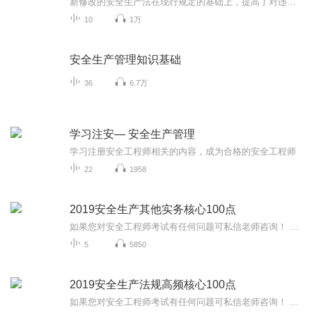
新修改的安全生产法在现行规定的基础上，提高了对违法行为的罚款数额；增加生产经营单位被责令改正且受到罚款处罚，拒不改正的，监管部门可以按日连续处罚等规定。针对安全生产领域“屡禁不止、屡罚不改”等问题，新修改的安全生产法加大对违法行为恶劣的生产经营单位关闭力度，依法吊销有关证照，对主要负责人实施职业禁入。同时还规定，负有安全生产监督管理职责的部门应当加强对生产经营单位行政处罚信息的及时归集、共享、应用和公开，对生产经营单位作出处罚决定后7个工作日内在监督管理部门公示系统予以...
10
1万
安全生产管理知识基础
36
6.7万
学习注安— 安全生产管理
学习注册安全工程师相关的内容，成为合格的安全工程师
22
1958
2019安全生产其他实务核心100点
如果您对安全工程师考试有任何问题可私信老师咨询！ 视频版100点课程也可私信老师获取！私信老师，回复“安工+您的手机号”
5
5850
2019安全生产法规高频核心100点
如果您对安全工程师考试有任何问题可私信老师咨询！ 视频版100点课程也可私信老师获取！私信老师，回复“安工+您的手机号”