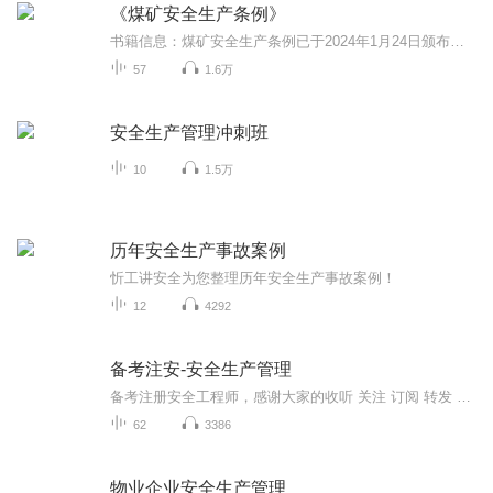
《煤矿安全生产条例》
书籍信息：煤矿安全生产条例已于2024年1月24日颁布，于5月1日起实行，是推进煤矿安全生产依法治理的重要体现，进一步完善煤矿安全生产。内容重点:煤矿安全生产条例全文推荐人群:煤矿工作者节目主题：利用碎片化时间学习煤矿安全生产条例
57
1.6万
安全生产管理冲刺班
10
1.5万
历年安全生产事故案例
忻工讲安全为您整理历年安全生产事故案例！
12
4292
备考注安-安全生产管理
备考注册安全工程师，感谢大家的收听 关注 订阅 转发 评论 留言 指正 谢谢！记得要一键七连哟！
62
3386
物业企业安全生产管理