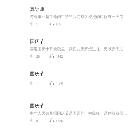
真导师
芳香事业是生命的哲学当我们持久浸泡的时候有一天突然发现自己今非昔比一千个人有一千个心目中的哈姆雷特一千位芳疗传播者眼中有一千种芳香事业但我们都有着共同的品质比如长期主义比如无条件付出比如感恩、臣服、谦卑比如刚柔相济、雌雄同体比如敬畏、慈...
1
165
国庆节
喜迎国庆十月欢歌里，我们共庆辉煌过往，更以赤子之心，向未来书写滚烫的誓言——这盛世，值得我们以热爱相拥。
20
4542
国庆节
11
2.1万
国庆节
中华人民共和国国庆节是国家的一种象征，是伴随着国家的出现而出现的。让我们用诗歌朗诵歌颂祖国的繁荣富强，国泰民安。
8
1726