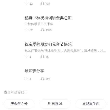
12
437
精典中秋祝福词语金典总汇
中秋传承节日五千年
32
1325
祝亲爱的朋友们元宵节快乐
祝元宵节快乐“海上生明月，天涯共此时”，清风拂来，月色撩人，又到一年一度元宵佳节。猜灯谜，吃元宵，赏烟火，望明月，每个大街小巷热闹非凡。借此，在这个特殊的节日，把最真挚的祝福送给爱我和我爱的人。这一生，感恩你们的贴心陪伴，相遇便是最美的...
1
85
导师班分享
4
728
您是不是在找：
庆余年之长歌行
明日祝词
异能重生西门庆