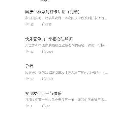
中秋节
国庆中秋系列打卡活动（完结）
家国同庆时，双节共欢腾！本次国庆中秋系列打卡活动，邀你每日解锁多元演播精彩：以诗歌为笔，歌颂祖国山河壮阔与时代华章；清晨用温暖早安问候开启元气一天，深夜以温柔晚安声语卸下疲惫；更有风趣幽默的单口相声逗趣生活，经典耐品的评书细说古今故事。...
12
635
快乐竞争力 | 幸福心理导师
为世界48个国家的顶级企业做咨询的经验，得出一个惊人的结论：快乐能激发成功，不快乐阻碍很多企业和国家的发展。现在社会最大的竞争优势是拥有积极敬业的员工。本专辑帮助我们培训积极的大脑，让我们更有动力，更有活力，更有创造力，更有效率。
21
2596
导师
欢迎关注微信15320408808【进入汪广辉vip讲书群】（加微信请注明第一次接触播音是通过神马途径，通过喜马拉雅请标注“喜”悦享听vip学习群，每天5分钟，唤醒你的商业智慧和生命能量！我们的目标是要在15年的时间里，影响一亿中国人读书，一千个家庭实现财...
97
9128
祝朋友们五一节快乐
祝朋友们五一节快乐今天是五一节，愿我们所求皆所愿，前路皆坦途。01五月，往事清零，未来可期 春深四月去，夏来五月新。愿四月所有的遗憾，都是五月惊喜的铺垫。过去的四月里，很多人经历了一些难过的事。也许卯足全力，但仍在事业上受挫。 也许交付全部...
1
96