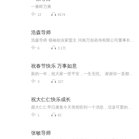
一乘即万乘
12
8174
浩森导师
浩森导师 领袖创业家盟主 河南万创咨询有限公司董事长 上海美斯特服装有限公司董事长 200多家创业家导师顾问
6
3.1万
祝春节快乐 万事如意
新的一年，祝大家一世平安，一生无忧。 谢谢你一直都在时光如梭，眨眼间又是一年，回想这一年收获了很多感动。随着岁月的沉淀，越发懂得，所谓幸福，不是你想要什么，而是得到了什么。匆匆岁月里，感谢朋友们的帮助和关怀。致亲爱的朋友： 古人云，“君子...
3
327
祝大仁仁快乐成长
愿大仁仁早日康复今天突然听到一个消息，活泼可爱的大仁仁生病了，让我感到很震惊。人生不易，让我们珍惜时光，好好的生活，好好的爱大仁仁出生于2013年3月23日，大仁仁两个月时，一场突如其来的高烧， 在当地住院辗转半个月，医生怀疑是再生障碍性贫血，...
1
62
张敏导师