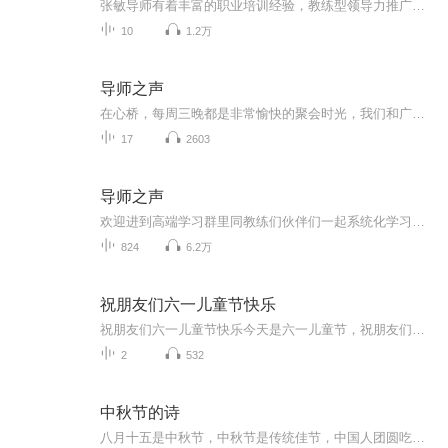
张敏导师有着丰富的职业培训经验，教练型领导力推广传播先行者。此专辑是张敏导师结合18年的培训经验及人生感悟分享给你的精神能量大餐。
10
1.2万
导师之声
在心桥，每周三晚都是非常愉快的聚会时光，我们和广大的心理爱好者，想要了解自己，认识自己的人，以及一些专业的心理学从业者共同探讨案例，了解“生命”的课题，有时也用场域动力进行个案处理。 在 这个专辑里，收录的是其中一些片段，希望可以给大家带来一些领悟
17
2603
导师之声
欢迎进到高端学习群里同教练们伙伴们一起系统化学习。欢迎参加全国各地线下交流会，成为社群合伙人。主播V：LTJenny523，添加请说明通过什么途径接触到的播音。我们要用15年影响1亿人读书，1000个家庭实现财务自由！我们的社群传奇已经华美开篇，过去皆为序言。那些辉煌又振奋人心的故事，永远给后继的人以启发，创造一件事情也许并不难，难的是当所有人都嘲笑你时，你能始终心向明月微笑前行。热爱会在心里生花，在手中结果。有人活在一个时代里，有人活成了一个时代。我们社群内容丰富、包括有沟...
824
6.2万
祝朋友们六一儿童节快乐
祝朋友们六一儿童节快乐今天是六一儿童节，祝朋友们六一儿童节快乐。先让我们回顾一下六一儿童节的历史吧。六一儿童节的来历是战争后用来纪念曾经以及警示后世的节日，儿童节的全称是国际儿童节，它是一个国际性的节日，日期是每年的六月一日，其背景就是...
2
532
中秋节的诗
八月十五是中秋节，中秋节是传统佳节，中国人团圆吃月饼的日子，这个节日自古就有，所以留下了不少关于中秋节的诗