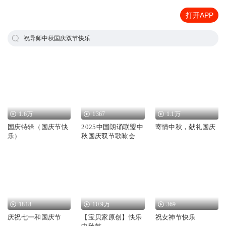
打开APP
祝导师中秋国庆双节快乐
1.6万
1367
1.1万
国庆特辑（国庆节快
2025中国朗诵联盟中
寄情中秋，献礼国庆
乐）
秋国庆双节歌咏会
1818
10.9万
369
庆祝七一和国庆节
【宝贝家原创】快乐
祝女神节快乐