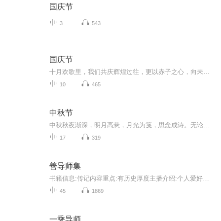
国庆节
3
543
国庆节
十月欢歌里，我们共庆辉煌过往，更以赤子之心，向未来书写滚烫的誓言——这盛世，值得我们以热爱相拥。
10
465
中秋节
中秋秋夜渐深，明月高悬，月光为笺，思念成诗。无论天涯咫尺，此刻共沐清辉，团圆与守望，都化作心底最暖的灯火。
17
319
善导师集
书籍信息:传记内容重点:有历史厚度主播介绍:个人爱好推荐人群:
45
1869
一乘导师