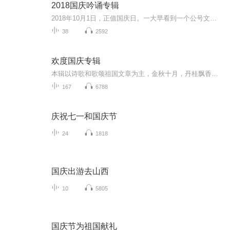
2018国庆吟诵专辑
2018年10月1日，正值国庆日。一大早看到一个公号文章，正是文天祥的《己卯十月一日至燕越五日罹狴犴有感而赋》。当然，彼十一非当今的十一。不过数字的巧合还是让人感触，今天拿来读一读，体味一番历史英杰的民族情怀，恰也当时。 根据诗题来看，这组诗是写于十月一日至十月五日之间，是文天祥被俘之后所作，这些诗作不仅有凛凛正气，更也能看的到他百端交集的复杂情感。另一首于右任先生的《望大陆》，微信公号有称《望乡》，一句“山之上国之殇”荡气回肠，一并兴起拿来读了一读。仓促间多有瑕疵...
38
2592
欢度国庆专辑
本辑以诗歌和歌颂祖国文章为主，金秋十月，丹桂飘香，在这个充满丰收喜悦的季节里，我们满怀激动和自豪，迎来了中华人民共和国76周年华诞。这不仅是一个庄重的纪念日，更是全体中华儿女共同欢庆的盛大的节日，承载着深厚的民族情感和历史意义.
167
6788
庆祝七一和国庆节
24
1818
国庆出游去山西
10
5805
国庆节为祖国献礼