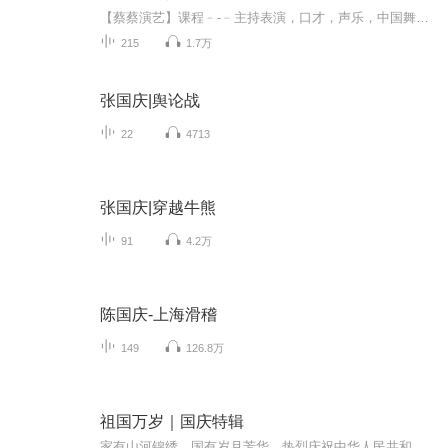
【蔡蔡演艺】课程﹣-﹣主持表演，口才，声乐，中国舞，民族舞。独特的小舞台，专业的录音棚，每一位同学都能成为优秀的小明星。独特的教学模式，轻松上课，快乐学习！知名主持人，舞蹈家，高级教师任职授课！江南总校：河沟街42号三楼 18545856430江北分校...
215
1.7万
张国庆|舆论战
22
4713
张国庆|穿越牛熊
91
4.2万
陈国庆-上海滑稽
149
126.8万
祖国万岁｜国庆特辑
家有山河锦绣，国有岁月芳华。热烈庆祝中华人民共和国成立73周年！