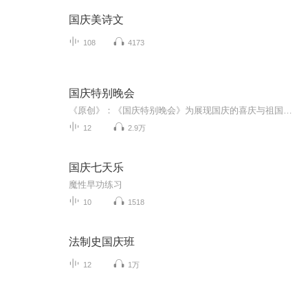
国庆美诗文
108
4173
国庆特别晚会
《原创》：《国庆特别晚会》为展现国庆的喜庆与祖国的深情我将以具体的场景切入从清晨升旗的庄严到街头巷尾的欢庆到历史与当下的交融，用优美的笔触传递对祖国的热爱与自豪！用诗歌和情感美文形式，歌颂祖国的繁荣富强，祝人民幸福安康！
12
2.9万
国庆七天乐
魔性早功练习
10
1518
法制史国庆班
12
1万