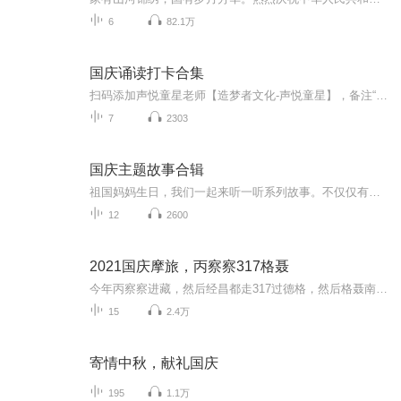
6
82.1万
国庆诵读打卡合集
扫码添加声悦童星老师【造梦者文化-声悦童星】，备注“诵读打卡”报名，已添加好友的，直接发送“诵读打卡”报名，报名成功后进入社群。
7
2303
国庆主题故事合辑
祖国妈妈生日，我们一起来听一听系列故事。不仅仅有《我的祖国》，还有红军故事，也有关于战争的故事，让大家体会到和平年代的不易。
12
2600
2021国庆摩旅，丙察察317格聂
今年丙察察进藏，然后经昌都走317过德格，然后格聂南线，最后沙溪古镇收尾。
15
2.4万
寄情中秋，献礼国庆
195
1.1万