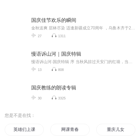
国庆佳节欢乐的瞬间
金秋送爽 层林尽染 适逢新疆成立70周年 ，乌鲁木齐于2025年9月23日迎来党中央和习大大带领的慰问团。新疆各族群众欢欣鼓舞，热烈欢迎。
27
1311
慢语诉山河｜国庆特辑
慢语诉山河·国庆特辑 序 当秋风掠过天安门的红墙，当桂香漫过万里长江的碧波，我总愿慢下脚步，以声为笔，轻轻描摹这山河的模样。 不必追赶喧嚣的潮，也无需堆砌华丽的词——这一辑里，每一段朗诵都是心底的低语：是对着塞北草原的星子说“国泰”，是向着...
13
808
国庆教练的朗读专辑
30
3325
您是不是在找：
英雄们上课啦
网课青春
重庆儿女