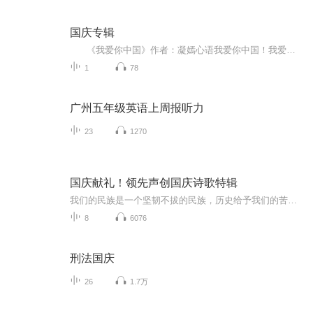
国庆专辑
《我爱你中国》作者：凝嫣心语我爱你中国！我爱你春天蓬勃的秧苗；我爱你秋日金黄的硕果。我爱你中国！我爱你青松气质，我爱你红梅品格！我爱你家乡的甜蔗好像乳汁滋润着我的心窝。我爱你中国，我要把最美的歌儿献给你，我的母亲我的祖国。我爱你中国，我爱...
1
78
广州五年级英语上周报听力
23
1270
国庆献礼！领先声创国庆诗歌特辑
我们的民族是一个坚韧不拔的民族，历史给予我们的苦难都变成了闪着金光的勋章！我们的国家是一个龙腾虎跃的国家，那条巨龙正以不可阻挡之势崛起于神奇的东方！------------------------------------------------值此祖国70周年华诞之际，领先声创以诗歌向祖国献礼！用我们的声音、用我们的热血、用我们的灵魂诵读经典爱国篇章，歌颂我们的祖国！永远繁荣富强！
8
6076
刑法国庆
26
1.7万