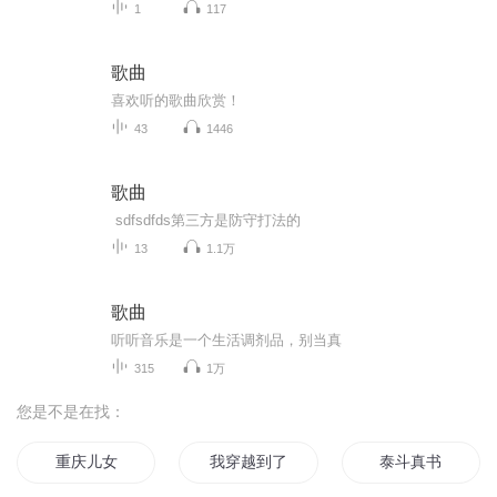
1
117
歌曲
喜欢听的歌曲欣赏！
43
1446
歌曲
sdfsdfds第三方是防守打法的
13
1.1万
歌曲
听听音乐是一个生活调剂品，别当真
315
1万
您是不是在找：
重庆儿女
我穿越到了女频
泰斗真书