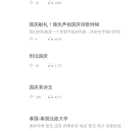
24
1960
国庆献礼！领先声创国庆诗歌特辑
我们的民族是一个坚韧不拔的民族，历史给予我们的苦难都变成了闪着金光的勋章！我们的国家是一个龙腾虎跃的国家，那条巨龙正以不可阻挡之势崛起于神奇的东方！------------------------------------------------值此祖国70周年华诞之际，领先声创以诗歌向祖国献礼！用我们的声音、用我们的热血、用我们的灵魂诵读经典爱国篇章，歌颂我们的祖国！永远繁荣富强！
8
6076
刑法国庆
26
1.7万
国庆美诗文
108
4173
泰国-泰国法政大学
票价详情 暂无 适宜 四季皆宜 电话 暂无 简介 亲爱的游客朋友，现在我们来到的是泰国法政大学，因为年代久远，所以这个大学本身也算是个名胜古迹啦，让我们一起去看看吧。 泰国法政大学，是泰国第二古老的大学。位于泰国曼谷湄南河河畔，创建于1933年。在1...