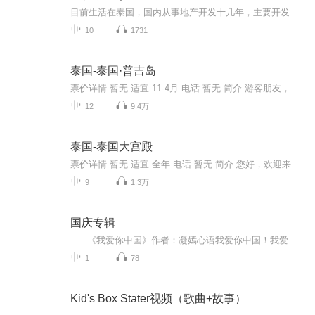
目前生活在泰国，国内从事地产开发十几年，主要开发商业地产和超高层项目，13年来泰国购买土地作为土地储备，近几年开始开发旅游地产项目。欢迎大家关注我的频道，在这里我会为大家分享在泰国关于房产、投资、生活的各类干货。
10
1731
泰国-泰国·普吉岛
票价详情 暂无 适宜 11-4月 电话 暂无 简介 游客朋友，有人说旅行是一场探索，让我们一起走进普吉岛，来感受它的美丽和壮观吧。普吉岛是泰国南部岛屿，位于泰国南部马来半岛西海岸外的安达曼海。首府普吉镇地处岛的东南部，是一个大港口和商业中心。普吉岛...
12
9.4万
泰国-泰国大宫殿
票价详情 暂无 适宜 全年 电话 暂无 简介 您好，欢迎来到泰国大皇宫参观，我是您的导游，这次很高兴为您解说。大皇宫紧邻湄南河，是曼谷中心内一处大规模古建筑群，总面积二十一万八千四百平方米。大皇宫是仿照故都大城的旧皇宫建造的，经历代君王不断扩建...
9
1.3万
国庆专辑
《我爱你中国》作者：凝嫣心语我爱你中国！我爱你春天蓬勃的秧苗；我爱你秋日金黄的硕果。我爱你中国！我爱你青松气质，我爱你红梅品格！我爱你家乡的甜蔗好像乳汁滋润着我的心窝。我爱你中国，我要把最美的歌儿献给你，我的母亲我的祖国。我爱你中国，我爱...
1
78
Kid's Box Stater视频（歌曲+故事）