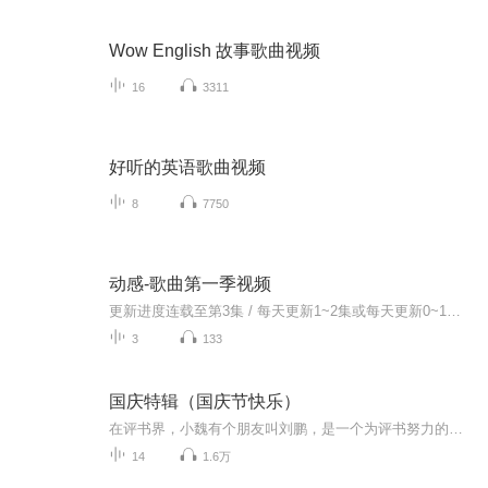
Wow English 故事歌曲视频
16
3311
好听的英语歌曲视频
8
7750
动感-歌曲第一季视频
更新进度连载至第3集 / 每天更新1~2集或每天更新0~1集或每天更新（有时不更新）作者的话动感！动感！一起动感！订阅专辑就一起动感！动感！动感！动感！动感！副标题动感-歌曲的旅程计划只会出超好听的歌曲！永远出新的歌曲，很好听的歌曲让你们听的过瘾，...
3
133
国庆特辑（国庆节快乐）
在评书界，小魏有个朋友叫刘鹏，是一个为评书努力的小伙子。在2021年国庆期间，他想弄个特辑，便烦劳我给他录个爱国题材的评书小段儿。这种事情，不是特殊情况，小魏一般不会拒绝，也就给其录了一个《鲁迅踢鬼》，等他传完，我再传到我的专辑里。另外，小...
14
1.6万