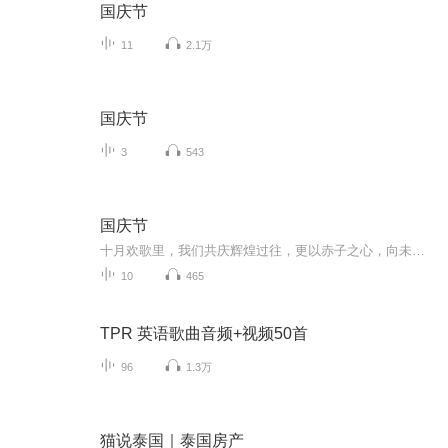
国庆节
11
2.1万
国庆节
3
543
国庆节
十月欢歌里，我们共庆辉煌过往，更以赤子之心，向未来书写滚烫的誓言——这盛世，值得我们以热爱相拥。
10
465
TPR 英语歌曲音频+视频50首
96
1.3万
猫说泰国｜泰国房产