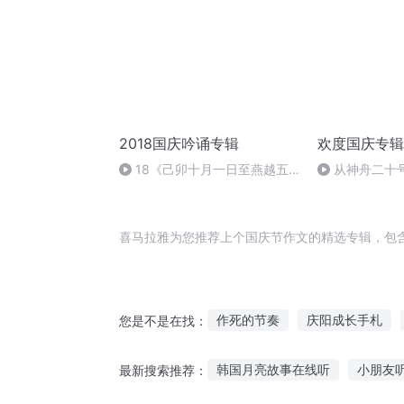
2018国庆吟诵专辑
欢度国庆专辑
18《己卯十月一日至燕越五
从神舟二十
日罹狴犴有感而赋》组律18首
的“隐形实力”
文天祥 自由吟诵
喜马拉雅为您推荐上个国庆节作文的精选专辑，包
作死的节奏
庆阳成长手札
您是不是在找：
重庆儿女
普天同庆
嘉庆
韩国月亮故事在线听
小朋友
最新搜索推荐：
穿越之大庆帝国
重生西门庆