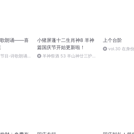
歌朗诵——喜
小猪屏蓬十二生肖神8 羊神
上个台阶
诞
篇国庆节开始更新啦！
vol.30 在
关于“做自己”的
别节目-诗歌朗诵-
羊神祭酒 53 羊山神廿三护祭
坛 敬天地白泽做祭酒（4）