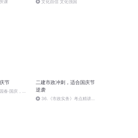
庆课
文化自信 文化强国
国庆节
二建市政冲刺，适合国庆节
逆袭
园春·国庆，朗
36.《市政实务》考点精讲第
36节课_2020926212025