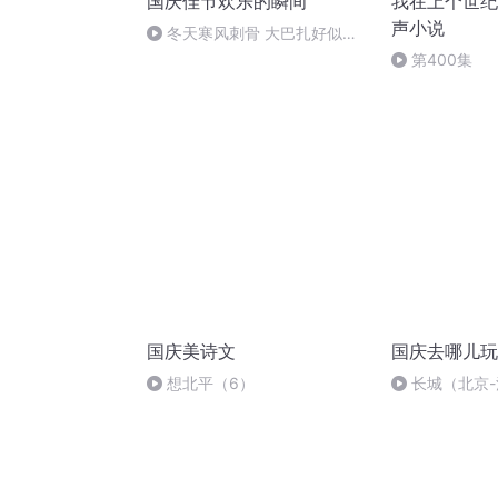
国庆佳节欢乐的瞬间
我在上个世纪
声小说
冬天寒风刺骨 大巴扎好似温
暖的春天
第400集
国庆美诗文
国庆去哪儿玩
想北平（6）
长城（北京