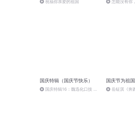
祝福你亲爱的祖国
怎能没有你
国庆特辑（国庆节快乐）
国庆节为祖国
国庆特辑16：魏迅化口技 二
岳钲淇《奔
胡 东方红+一般唱法和原生态