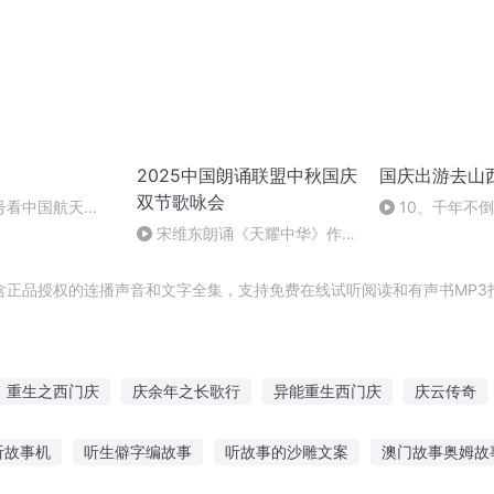
2025中国朗诵联盟中秋国庆
国庆出游去山
双节歌咏会
号看中国航天
10、千年不
宋维东朗诵《天耀中华》作
者：碑林路人
含正品授权的连播声音和文字全集，支持免费在线试听阅读和有声书MP3
重生之西门庆
庆余年之长歌行
异能重生西门庆
庆云传奇
皇帝
最后一个情人节
千年情节之三生三世
庆元纪年
那年
听故事机
听生僻字编故事
听故事的沙雕文案
澳门故事奥姆故
一人有庆