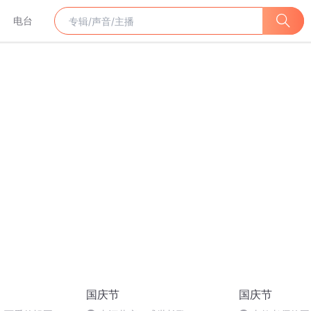
电台
国庆节
国庆节