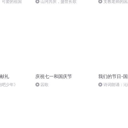
，可爱的祖国
山河共庆，盛世长歌
支教老师的国
献礼
庆祝七一和国庆节
我们的节日-
跑吧少年》
囚歌
诗词朗诵：沁
读者：张继军