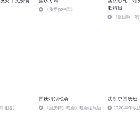
发财︱免费有
国庆专辑
国庆献礼！领
歌特辑
《我爱你中国》
《祖国啊，我
婉
国庆特别晚会
法制史国庆班
-河北段）
《国庆特别晚会》晚会结尾语
2020年华
法制史马志冰 (12