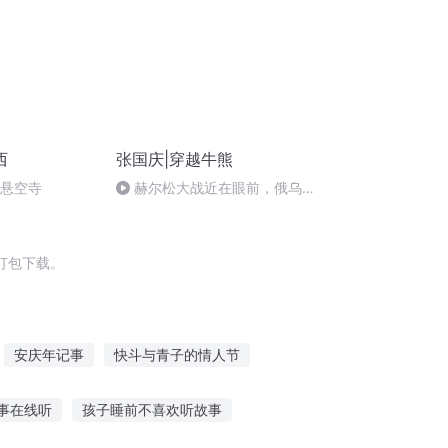
西
张国庆|穿越牛熊
倒悬空寺
赫尔松大战近在眼前，俄乌冲
突的关键之战，将会如何发展？
打包下载。
安庆年记事
快斗与青子的情人节
那月那时节
大庆皇太子
十二个情人节
事在线听
孩子睡前不喜欢听故事