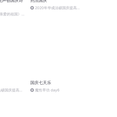
先声创国庆诗
刑法国庆
2020年华成法硕国庆提高班
刑法陈 (26)
亲爱的祖国》温
国庆七天乐
成法硕国庆提高班
魔性早功 day6
)