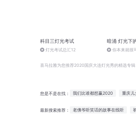
科目三灯光考试
暗涌 灯光下
灯光考试总汇12
你本来就很可
喜马拉雅为您推荐2020国庆大连灯光秀的精选专
我们比谁都想赢2020
重庆儿
您是不是在找：
三国之最强秀儿
庆云传奇
老佛爷听笑话的故事在线听
最新搜索推荐：
秀儿在火影
庆元纪年
庆
男教授讲故事给我听
成年人