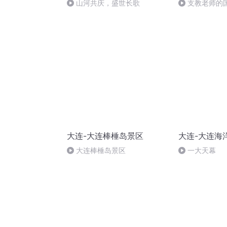
山河共庆，盛世长歌
支教老师的
大连-大连棒棰岛景区
大连-大连海
大连棒棰岛景区
一大天幕