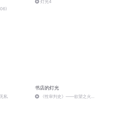
灯光4
06)
书店的灯光
公无私
《性审判史》——欲望之火从
未熄灭