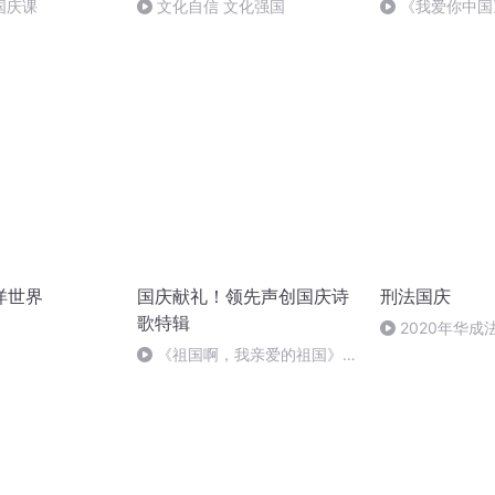
国庆课
文化自信 文化强国
《我爱你中国
洋世界
国庆献礼！领先声创国庆诗
刑法国庆
歌特辑
2020年华
刑法陈 (26)
《祖国啊，我亲爱的祖国》温
婉