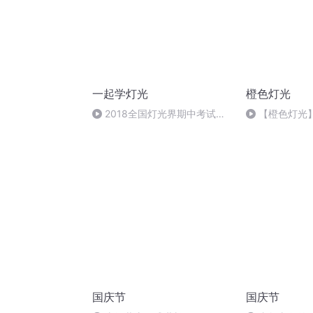
一起学灯光
橙色灯光
2018全国灯光界期中考试讲
【橙色灯光
解
队伍-vol.447
国庆节
国庆节