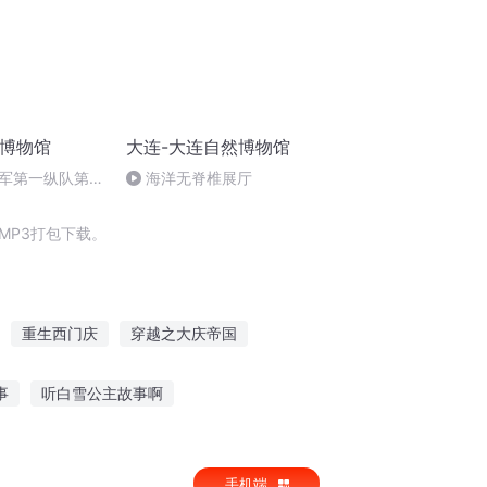
代博物馆
大连-大连自然博物馆
军第一纵队第二
海洋无脊椎展厅
MP3打包下载。
重生西门庆
穿越之大庆帝国
20版叫我女王大人
二十一新秀
事
听白雪公主故事啊
长讲述过去的故事
虐心故事谁听
手机端