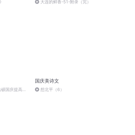
》
大连的鲜香-51-附录（完）
国庆美诗文
成法硕国庆提高班
想北平（6）