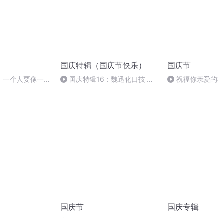
国庆特辑（国庆节快乐）
国庆节
】一个人要像一支
国庆特辑16：魏迅化口技 二
祝福你亲爱的
：NJ绵延
胡 东方红+一般唱法和原生态
国庆节
国庆专辑