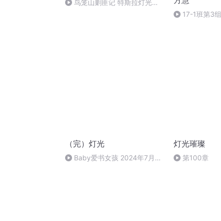
方慧
鸟笼山剿匪记 特斯拉灯光秀
杰克逊 Smooth Criminal 订制支
17-1班第
持Tesla Model S 3 X Y
妈》配乐，15
慧
（完）灯光
灯光璀璨
Baby爱书女孩 2024年7月5
第100章
日 下午5:49普通劳动者