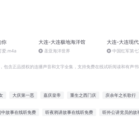
的你
大连-大连极地海洋馆
大连-大连现
爱.m4a
圣亚海洋世界
中国红军第七
营第三连连旗
辑，包含正品授权的连播声音和文字全集，支持免费在线试听阅读和有声书
女
大庆第一恶
嘉庆皇帝
重生之西门庆
庆余年之长歌行
一人有庆
我真不想这么秀啊
安庆年记事
普天同庆
20
初中故事在线听免费
听夜鸦讲故事在线听免费
听外公讲党员的故
阳成长手札
异能重生西门庆
听故事听的是什么
探案故事免费听儿童
小学生听智慧故事
听