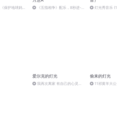
方慧A
首）
3组《保护地球妈
《五指相争》配乐，8秒进-
灯光秀音乐 (1
秒进-大连电台方
大连电台方慧
爱尔克的灯光
偷来的灯光
我再次离家 有自己的心灵之
11祁黄羊大
光