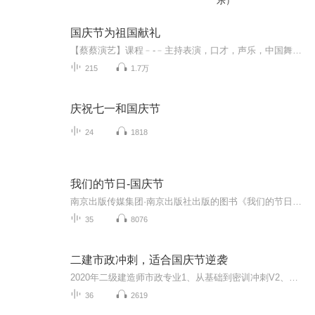
乐）
国庆节为祖国献礼
【蔡蔡演艺】课程﹣-﹣主持表演，口才，声乐，中国舞，民族舞。独特的小舞台，专业的录音棚，每一位同学都能成为优秀的小明星。独特的教学模式，轻松上课，快乐学习！知名主持人，舞蹈家，高级教师任职授课！江南总校：河沟街42号三楼 18545856430江北分校...
215
1.7万
庆祝七一和国庆节
24
1818
我们的节日-国庆节
南京出版传媒集团·南京出版社出版的图书《我们的节日》通过对中国节日文化和节日意义进行深度的挖掘，面向青少年群体构建独具特色的栏目内容，以此丰富春节、元宵节、清明节、端午节、七夕节、中秋节、重阳节等传统节日；六一节、教师节、国庆节等新兴节日的文化内涵和表现形式。促进青少年形成新的节日习俗，提升节日仪式感、认同感。音频作品由金陵朗读者联盟志愿者朗诵，南京音像出版社、金陵图书馆联合制作。
35
8076
二建市政冲刺，适合国庆节逆袭
2020年二级建造师市政专业1、从基础到密训冲刺V2、从精华课程到超压密押V3、0基础同步更新v4、持续更新到2020年考试V5、只要你跟着学让你一次稳拿证V6、渠道超压压题，超压三页纸等独家绝密压题!
36
2619