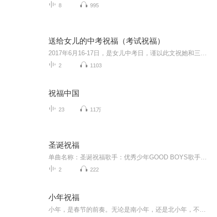
8
995
送给女儿的中考祝福（考试祝福）
2017年6月16-17日，是女儿中考日，谨以此文祝她和三（8）班全体同学考试顺利！
2
1103
祝福中国
23
11万
圣诞祝福
单曲名称：圣诞祝福歌手：优秀少年GOOD BOYS歌手分类：华语组合歌曲风格：流行Pop...
2
222
小年祝福
小年，是春节的前奏。无论是南小年，还是北小年，不同的是时间，相同的是对家的羁绊和眷念！