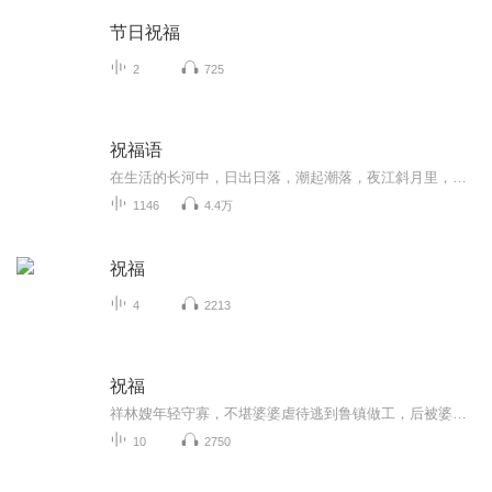
节日祝福
2
725
祝福语
在生活的长河中，日出日落，潮起潮落，夜江斜月里，两三星火是瓜州，缘份让我们相遇相聚，心灵呼唤，爱的寄盼，天天开心，快乐每一天，祝福天天在心间，爱的暖流，伴我们度过每个春夏秋冬！祝福我和我的朋友们，年年岁岁，节目主题:祝福语主播介绍:雍仲昭...
1146
4.4万
祝福
4
2213
祝福
祥林嫂年轻守寡，不堪婆婆虐待逃到鲁镇做工，后被婆婆强行抓回卖给贺老六。她努力抗争却无奈顺从，与贺老六生活后有了儿子阿毛。然而，贺老六病故，阿毛被狼吃掉，祥林嫂再次陷入绝境，又回到鲁镇。但此时的她已被视为不祥之人，最终在别人的祝福声中孤独...
10
2750