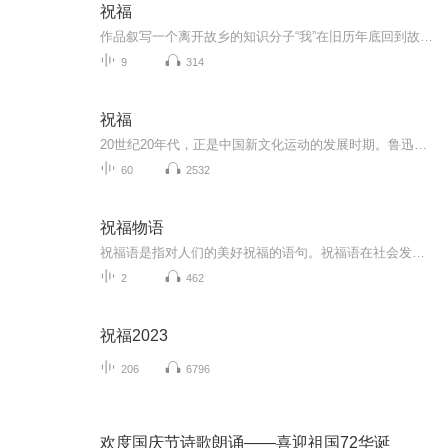
祝福
作品叙写一个离开故乡的知识分子“我”在旧历年底回到故乡后寄寓在本家四叔(鲁四老爷)家里准备过“祝福”时，见证了四叔家先前的女仆祥林嫂瘁死的悲剧。该小说通过描述祥林嫂悲剧的一生，表现了作者对受压迫妇女的同情及对封建思想封建礼教的无情揭露。也...
9
314
祝福
20世纪20年代，正是中国新文化运动的发展时期。鲁迅以极大的热情欢呼辛亥革命的爆发，可是不久他看到辛亥革命以后，帝制政权虽被推翻，但取而代之的却是地主阶级的军阀官僚的统治，封建社会的基础并没有彻底摧毁，中国的广大人民，尤其是农民，他们过着饥寒交迫的生活，宗法观念、封建礼教仍然是压在人民头上的精神枷锁。在这种社会背景下，在个人对社会的责任感驱使下，1924年2月7日鲁迅先生创作了这篇小说。 1.《祝福》的主题在于揭露“四权”（政权、族权、 神权、夫权）对中国妇女的迫害。...
60
2532
祝福物语
祝福语是指对人们的美好祝福的语句。祝福语在社会发展中已经不是仅限于在节日和宴会上出现，常见的情侣互发手机信息祝福，天气冷暖变化问候祝福，朋友日常间的鼓励祝福，每天的清晨问候祝福等等。
2
462
祝福2023
206
6796
欢度国庆节诗歌朗诵——喜迎祖国72华诞