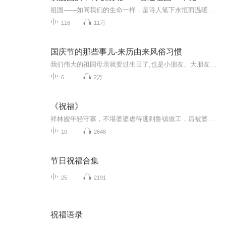
祖国——如同我们的生命一样，是诗人笔下永恒而温暖的主题。在祖国72周年华诞来临之际，特创建这个诗歌朗诵专辑，诵读经典爱国篇章，和大家一起歌颂祖国，向国庆的献礼！祝愿伟大的祖国繁荣富强，祝愿大家国庆节快乐，度过平安快乐的黄金周假期！
116
11万
国庆节的那些事儿-来历由来风俗习惯
我们伟大的祖国母亲就要过生日了,也是小朋友、大朋友们最喜欢的“国庆小长假”或说“黄金周”还有说”国庆7天乐”的，说法真是不一而足。那么“国庆节”是怎么来的？自古以来国庆节怎么庆贺？新中国国庆节的来历，以及新中国国庆节的庆贺方式又有哪些呢？ ...
6
2万
《祝福》
祥林嫂年轻守寡，不堪婆婆虐待逃到鲁镇做工，后被婆婆强行抓回卖给贺老六。她努力抗争却无奈顺从，与贺老六生活后有了儿子阿毛。然而，贺老六病故，阿毛被狼吃掉，祥林嫂再次陷入绝境，又回到鲁镇。但此时的她已被视为不祥之人，最终在别人的祝福声中孤独...
10
2648
节日祝福合集
25
2191
祝福语录