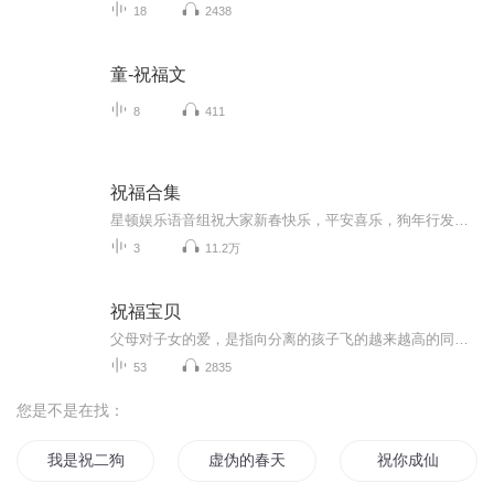
18
2438
童-祝福文
8
411
祝福合集
星顿娱乐语音组祝大家新春快乐，平安喜乐，狗年行发运！
3
11.2万
祝福宝贝
父母对子女的爱，是指向分离的孩子飞的越来越高的同时，也意味着一点点远离父母身边。想起网上有一段话：“再也看不到书桌前那个熟悉的身影，回家后再也没有那一声安心的呼唤，清晨再也无法叫她起床，深夜更无法替她盖好掉落的被子。甚至连那些争吵和烦恼...
53
2835
您是不是在找：
我是祝二狗
虚伪的春天献上祝福
祝你成仙