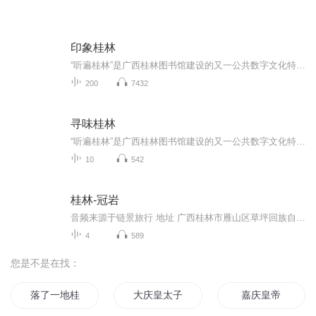
印象桂林
“听遍桂林”是广西桂林图书馆建设的又一公共数字文化特色资源成果，囊括了与桂林山水美景、历史文化、民风民俗相关的作品制作而成的有声故事，辅以图片及文字，以多种感官形式向人们传递深厚的桂林文化，展现桂林文化的源远流长。不愿出门的时候，只要手...
200
7432
寻味桂林
“听遍桂林”是广西桂林图书馆建设的又一公共数字文化特色资源成果，囊括了与桂林山水美景、历史文化、民风民俗相关的作品制作而成的有声故事，辅以图片及文字，以多种感官形式向人们传递深厚的桂林文化，展现桂林文化的源远流长。不愿出门的时候，只要手...
10
542
桂林-冠岩
音频来源于链景旅行 地址 广西桂林市雁山区草坪回族自治乡桂林漓江冠岩景区 票价描述 暂无 开放时间 8:00-18:00（16:30停止售票） 乘车信息 在桂林汽车总站乘“桂林-冠岩”专线车到冠岩车费15元。发车时间：桂林最早发车7:30，冠岩返回最迟18:30，每20分钟...
4
589
您是不是在找：
落了一地桂花
大庆皇太子
嘉庆皇帝