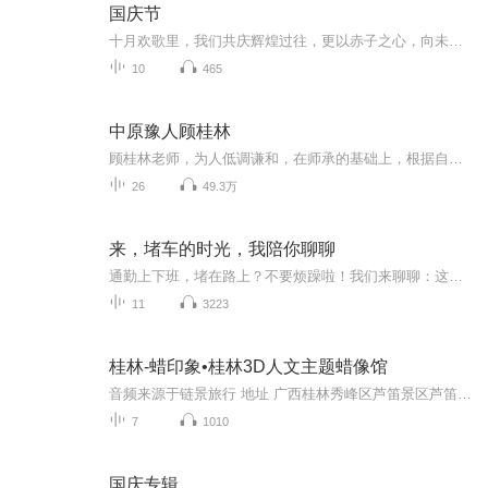
国庆节
十月欢歌里，我们共庆辉煌过往，更以赤子之心，向未来书写滚烫的誓言——这盛世，值得我们以热爱相拥。
10
465
中原豫人顾桂林
顾桂林老师，为人低调谦和，在师承的基础上，根据自我的唱腔特点，形成了深受大众好评和喜欢的唱腔风格！顾老师台风严谨，唱念做打步步到位，本账号受顾老师委托与支持会不断更新顾桂林老师的录音唱腔和唱段伴奏！重要提示:同时大家可以抖音搜索“豫东红脸...
26
49.3万
来，堵车的时光，我陪你聊聊
通勤上下班，堵在路上？不要烦躁啦！我们来聊聊：这几天大家都在聊什么吧！不要去刷“某音”，大哥，开车呢！你不要命啦？！-OK，那别人也要命的呀~ 乖~不要烦躁，我读给你听，你只听就好哦~ ~啊？啥！？你还在听导航？大哥，拜托~20分钟啦，你只移动了两...
11
3223
桂林-蜡印象•桂林3D人文主题蜡像馆
音频来源于链景旅行 地址 广西桂林秀峰区芦笛景区芦笛路1号蜡像馆。 票价描述 暂无 开放时间 8:30-17:30 乘车信息 自驾车：（1）近桃花江路与芦笛路交叉。（2）景区内交通：一条路是沿着山南的芳莲池畔往西走，可到洞口下方，再登上石级进洞。另一条路是从...
7
1010
国庆专辑