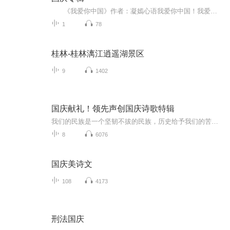
《我爱你中国》作者：凝嫣心语我爱你中国！我爱你春天蓬勃的秧苗；我爱你秋日金黄的硕果。我爱你中国！我爱你青松气质，我爱你红梅品格！我爱你家乡的甜蔗好像乳汁滋润着我的心窝。我爱你中国，我要把最美的歌儿献给你，我的母亲我的祖国。我爱你中国，我爱...
1
78
桂林-桂林漓江逍遥湖景区
9
1402
国庆献礼！领先声创国庆诗歌特辑
我们的民族是一个坚韧不拔的民族，历史给予我们的苦难都变成了闪着金光的勋章！我们的国家是一个龙腾虎跃的国家，那条巨龙正以不可阻挡之势崛起于神奇的东方！------------------------------------------------值此祖国70周年华诞之际，领先声创以诗歌向祖国献礼！用我们的声音、用我们的热血、用我们的灵魂诵读经典爱国篇章，歌颂我们的祖国！永远繁荣富强！
8
6076
国庆美诗文
108
4173
刑法国庆