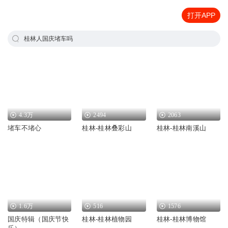
打开APP
桂林人国庆堵车吗
4.3万
2494
2063
堵车不堵心
桂林-桂林叠彩山
桂林-桂林南溪山
1.6万
516
1576
国庆特辑（国庆节快
桂林-桂林植物园
桂林-桂林博物馆