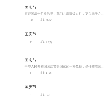
国庆节
喜迎国庆十月欢歌里，我们共庆辉煌过往，更以赤子之心，向未来书写滚烫的誓言——这盛世，值得我们以热爱相拥。
20
4542
国庆节
11
2.1万
国庆节
中华人民共和国国庆节是国家的一种象征，是伴随着国家的出现而出现的。让我们用诗歌朗诵歌颂祖国的繁荣富强，国泰民安。
8
1726
国庆节
3
543