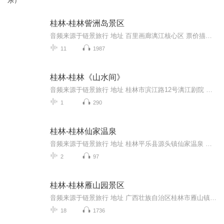
乐）
桂林-桂林訾洲岛景区
音频来源于链景旅行 地址 百里画廊漓江核心区 票价描述 身高1.2米以下的儿童免收门票费 开放时间 8:00—17:30 乘车信息 公交：坐14路到龙隐桥站下车，往前走再右拐就可以到。自驾：桂林绕城（西）/衡阳/机场方向：桂林绕城高速公路-僚田互通式立交中桥-机...
11
1987
桂林-桂林《山水间》
音频来源于链景旅行 地址 桂林市滨江路12号漓江剧院 票价描述 成人B票198元，成人A票268元，成人贵宾票388元。儿童票政策：身高1.2米以下（含1.2米）免票，身高1.2-1.5米（含1.5米）门市价半价，身高1.5米以上按成人计算 开放时间 桂林《山水间》演出时间...
1
290
桂林-桂林仙家温泉
音频来源于链景旅行 地址 桂林平乐县源头镇仙家温泉 票价描述 暂无 开放时间 全天 乘车信息 暂无
2
97
桂林-桂林雁山园景区
音频来源于链景旅行 地址 广西壮族自治区桂林市雁山镇 票价描述 暂无 开放时间 暂无 乘车信息 暂无
18
1736