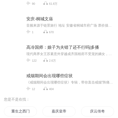
90
61.8万
安庆-桐城文庙
音频来源于链景旅行 地址 安徽省桐城市府广场 票价描述 开放时间 乘车信息
1
670
高冷国师：娘子为夫错了还不行吗|多播
现代商界女王苏素意外穿越成齐国相府不受宠的嫡女，开局便身陷后宅算计、身世谜团的双重困境。便宜爹暗藏秘密，冷漠国师凤沧澜屡次在危难中现身，护她周全却又态度疏离，让她捉摸不透其真实目的。 从整顿府内刁奴、智斗庶妹嫡母，到凭借现代智慧玩转京城...
122
2.6万
戒烟期间会出现哪些症状
《戒烟期间会出现哪些症状》专辑，带你直击戒烟“阵痛期”！11个音频，10个免费，1个付费，帮你搞懂戒烟能遇到啥。免费音频系统梳理10个常见症状，付费音频深度剖析，10篇干货组合拳，让你戒烟路上不迷茫。别等烟瘾犯了才后悔，现在就听，科学戒烟，健康生...
12
404
您是不是在找：
重生之西门庆
嘉庆皇帝
庆云传奇