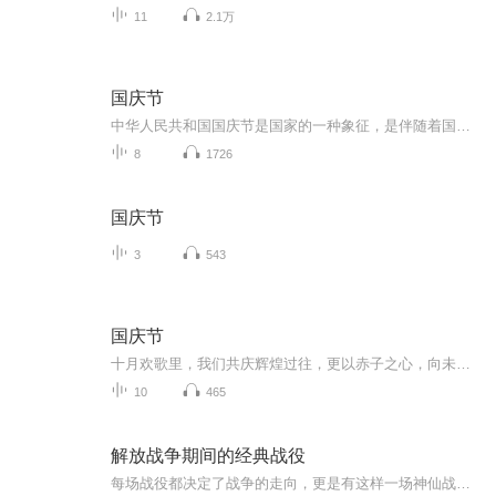
11
2.1万
国庆节
中华人民共和国国庆节是国家的一种象征，是伴随着国家的出现而出现的。让我们用诗歌朗诵歌颂祖国的繁荣富强，国泰民安。
8
1726
国庆节
3
543
国庆节
十月欢歌里，我们共庆辉煌过往，更以赤子之心，向未来书写滚烫的誓言——这盛世，值得我们以热爱相拥。
10
465
解放战争期间的经典战役
每场战役都决定了战争的走向，更是有这样一场神仙战役，我军仅以3万人的兵力大败敌军12万人的美械军团。在兵力和武器装备差距极大的情况下，我方将领是如何运筹帷幄赢下这场战争胜利的？这十场战役你都知道哪几个呢？