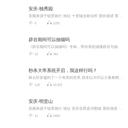
安庆-独秀园
音频来源于链景旅行 地址 十里铺乡林业村 票价描述 暂无 开放时间 全天 乘车信息 暂无
6
2291
辟谷期间可以抽烟吗
《辟谷期间可以抽烟吗》专辑，带你系统搞懂辟谷与抽烟那点事儿！10个免费音频，从基础到进阶，10个角度深扒辟谷期抽烟的利弊。付费音频《辟谷期间可以抽烟吗》，10篇精华文章，深度剖析，给你权威解答。别再傻傻问能不能抽了，快来听听，辟谷抽烟不迷路！
12
361
秒杀大帝系统开启，我这样行吗？
林云轩穿越到了一个奇异的世界,原本以为可以大展拳脚,没想到却一无是处。为了在这个世界立足,他不得不用各种手段伪装自己,假装自己很强大。没想到某一天,林云轩竟然觉醒了一个神奇的本领,可以秒杀此世的强者。抓住这个机会,林云轩马上开始暗中收割所有强者...
118
16.8万
安庆-明堂山
音频来源于链景旅行 地址 安庆岳西县河图镇 票价描述 1、旺季120元每人次，淡季90元每人次2、儿童票市场价60元3、学生票市场价60元4、军人免票、1.3米以下儿童免票5、缆车上行50元每人次，下行40元每人次 开放时间 全天 乘车信息 自驾线路一：合肥(合六高...
11
2463