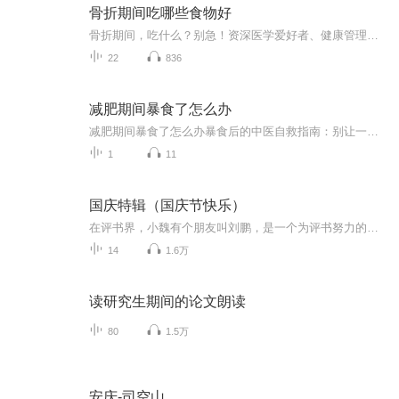
骨折期间吃哪些食物好
骨折期间，吃什么？别急！资深医学爱好者、健康管理师，电子书达人教你一招！《骨折期间吃哪些食物好》系列专辑，带你了解骨折期间如何科学饮食，助力恢复。从中医西医角度，结合健康管理理念，让你轻松吃出健康，快人一步！骨折期间，吃对食物，恢复更快...
22
836
减肥期间暴食了怎么办
减肥期间暴食了怎么办暴食后的中医自救指南：别让一顿火锅毁掉你的减肥大计 看着体重秤上飙升的数字，正减肥的你突然想起昨晚那顿失控的烧烤——小龙虾配啤酒，烤馒头片蘸炼乳，最后还追加了半份芝士焗红薯。此刻肠子悔青的你，可能正在经历以下五个阶...
1
11
国庆特辑（国庆节快乐）
在评书界，小魏有个朋友叫刘鹏，是一个为评书努力的小伙子。在2021年国庆期间，他想弄个特辑，便烦劳我给他录个爱国题材的评书小段儿。这种事情，不是特殊情况，小魏一般不会拒绝，也就给其录了一个《鲁迅踢鬼》，等他传完，我再传到我的专辑里。另外，小...
14
1.6万
读研究生期间的论文朗读
80
1.5万
安庆-司空山