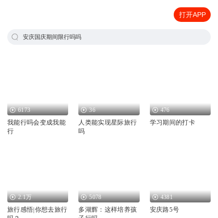
打开APP
安庆国庆期间限行吗吗
6173
36
476
我能行吗会变成我能
人类能实现星际旅行
学习期间的打卡
行
吗
2.1万
5078
4381
旅行感悟|你想去旅行
多湖辉：这样培养孩
安庆路5号