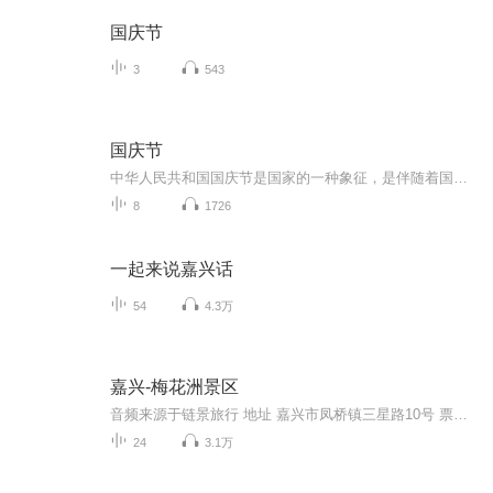
国庆节
3
543
国庆节
中华人民共和国国庆节是国家的一种象征，是伴随着国家的出现而出现的。让我们用诗歌朗诵歌颂祖国的繁荣富强，国泰民安。
8
1726
一起来说嘉兴话
54
4.3万
嘉兴-梅花洲景区
音频来源于链景旅行 地址 嘉兴市凤桥镇三星路10号 票价描述 门市价：100元/人二、国内游客：60元/人二、半价票：30元/人；适用群体：1、嘉兴五县两区居民（凭身份证）；2、大中专院校学生（凭学生证）3、身高1.2—1.5米的儿童 ；4、60周岁以上老人（凭身...
24
3.1万