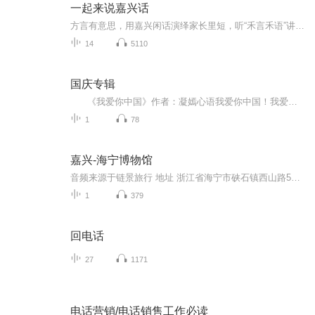
一起来说嘉兴话
方言有意思，用嘉兴闲话演绎家长里短，听“禾言禾语”讲述嘉兴名人故事。讲好嘉兴故事，传播嘉兴声音，传递地方文化薪火。
14
5110
国庆专辑
《我爱你中国》作者：凝嫣心语我爱你中国！我爱你春天蓬勃的秧苗；我爱你秋日金黄的硕果。我爱你中国！我爱你青松气质，我爱你红梅品格！我爱你家乡的甜蔗好像乳汁滋润着我的心窝。我爱你中国，我要把最美的歌儿献给你，我的母亲我的祖国。我爱你中国，我爱...
1
78
嘉兴-海宁博物馆
音频来源于链景旅行 地址 浙江省海宁市硖石镇西山路542号 票价描述 开放时间 8:30～11:30，13:30～17:00 乘车信息
1
379
回电话
27
1171
电话营销/电话销售工作必读