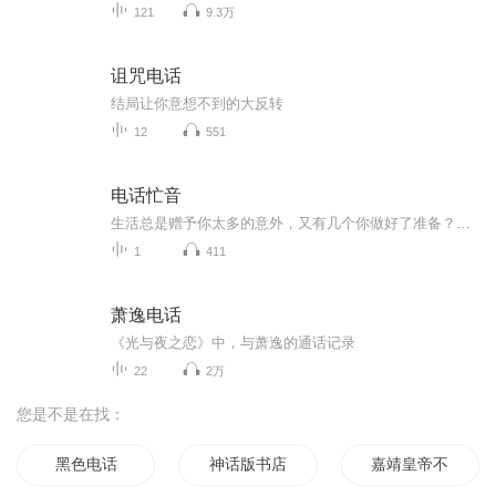
121
9.3万
诅咒电话
结局让你意想不到的大反转
12
551
电话忙音
生活总是赠予你太多的意外，又有几个你做好了准备？回头看看实在有太多的不如意，多想给以前的自己打个电话，拨通了电话，等到的却是一次又一次的忙音。
1
411
萧逸电话
《光与夜之恋》中，与萧逸的通话记录
22
2万
您是不是在找：
黑色电话
神话版书店
嘉靖皇帝不高兴