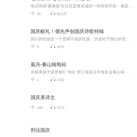
电话营销“最难做”往往也是最直接的一种营销手段，难是在于没有系统学习电话销售的技巧，很多电销人员都按照自己说话方式做事而非按“人性”的接受方式去工作。容易则是每天都可以用最简单的方式接触客户。
30
86.5万
国庆献礼！领先声创国庆诗歌特辑
我们的民族是一个坚韧不拔的民族，历史给予我们的苦难都变成了闪着金光的勋章！我们的国家是一个龙腾虎跃的国家，那条巨龙正以不可阻挡之势崛起于神奇的东方！------------------------------------------------值此祖国70周年华诞之际，领先声创以诗歌向祖国献礼！用我们的声音、用我们的热血、用我们的灵魂诵读经典爱国篇章，歌颂我们的祖国！永远繁荣富强！
8
6076
嘉兴-秦山核电站
音频来源于链景旅行 地址 浙江省嘉兴市海盐县秦山镇 票价描述 开放时间 8：00——17：00 乘车信息
1
1242
国庆美诗文
108
4173
刑法国庆