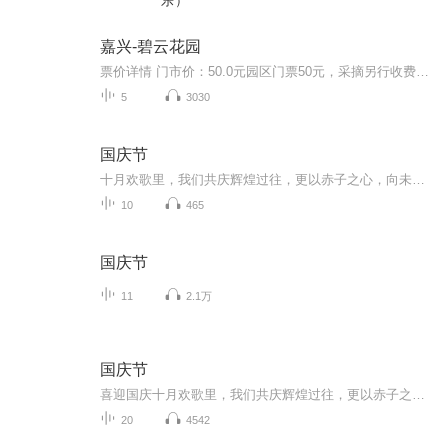
乐）
嘉兴-碧云花园
票价详情 门市价：50.0元园区门票50元，采摘另行收费。 适宜 全年 电话 暂无 简介 您好，现在我们来到的就是嘉兴碧云花园了。接下来让我们走进这座碧水云天的生态农庄。碧云花园休闲农庄位于浙江省嘉兴市嘉善县大云镇缪家村。对于这个镇可大有来头呢！嘉善...
5
3030
国庆节
十月欢歌里，我们共庆辉煌过往，更以赤子之心，向未来书写滚烫的誓言——这盛世，值得我们以热爱相拥。
10
465
国庆节
11
2.1万
国庆节
喜迎国庆十月欢歌里，我们共庆辉煌过往，更以赤子之心，向未来书写滚烫的誓言——这盛世，值得我们以热爱相拥。
20
4542