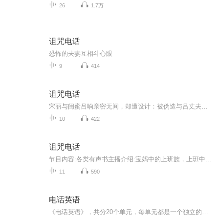
26
1.7万
诅咒电话
恐怖的夫妻互相斗心眼
9
414
诅咒电话
宋丽与闺蜜吕响亲密无间，却遭设计：被伪造与吕丈夫方尘的暧昧证据，失业并收诅咒电话。她发现吕为夺产利用自己，且女儿非方亲生。宋丽联合好友王雨（已与方相爱）逼吕离婚，却在签协议冲突中先后将吕与王推下高楼，伪装意外。警方草率结案，宋丽远走，方...
10
422
诅咒电话
节目内容:各类有声书主播介绍:宝妈中的上班族，上班中的有声主播适合人群:和我相似的你～你将收获:浮光瞭望舒，伴你日和月
11
590
电话英语
《电话英语》，共分20个单元，每单元都是一个独立的学习主题。 主要“行业英语系列”丛书共五册，分别是《餐厅英语》、《饭店英语》、《店员英语》、《电话英语》以及《出租车英语》。每册20个单元，每单元都是一个独立的学习主题。 在内容的编排设置上，以“正确实用”和“循序渐进”为两大原则，由经验丰富的外籍英语教育专家撰稿，并经各行业权威从业人员审阅，力求提供正确、实用的英语会话，以及与各行业相关的服务信息。 为了便于读者学习，书中每单元都由一个最具代表性的主题对话开头，点出该单元的学习重点，然后以“实用语句”、“实用会话”巩固、扩展所学，并且每个部分均标明了学习主题，以方便读者随时复习、查询、读者也可以根据自己的学习需要选读其中的内容，调整学习进度。每个单元最后都附有测试题，整理了该单元的学习重点，读者可以用来验收自己的学习效果。 另外，每册书都配有CD，以纯正的美音模拟录制了情景对话，以帮助读者训练听能力。 是针对日常接听电话常用到的口语。 （格式为MP3，另有配套教材，因无电子书所以暂时无法将教材放上来，但就练习日常接听电话的口语而言，还是用听的好。） 长期作源，连接华语P2P源动力，在线时间，周一至周五，08：00--17：30 内容分为： CD1 1、转接电话 2、电话留言 3、转达留言 4、稍后在拨 5、不在公司 6、姓名拼法 7、打错电话 8、预定机票 9、更改日期 10、确认机位 CD2 11、预定房间 12、寻找房客 13、饭店服务 14、客房服务 15、房客投诉 16、电话订位 17、电话寻人 18、预定比萨 19、订购商品 20、刷卡购物