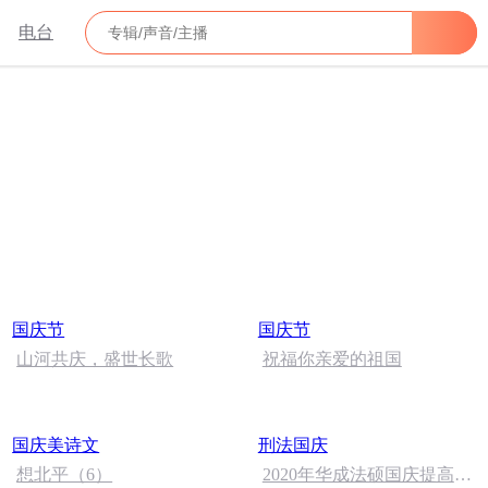
电台
国庆节
国庆节
山河共庆，盛世长歌
祝福你亲爱的祖国
国庆美诗文
刑法国庆
想北平（6）
2020年华成法硕国庆提高班