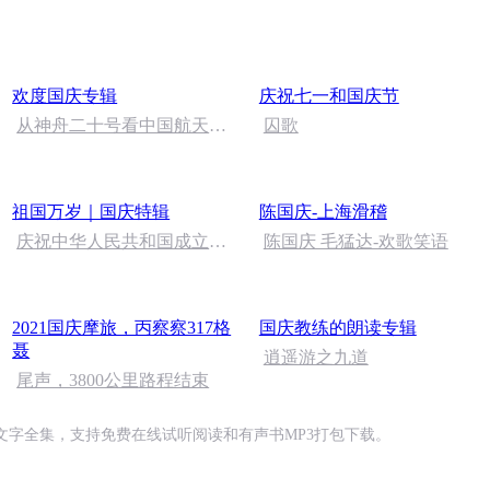
刑法陈 (26)
欢度国庆专辑
庆祝七一和国庆节
从神舟二十号看中国航天
囚歌
的“隐形实力”
祖国万岁｜国庆特辑
陈国庆-上海滑稽
庆祝中华人民共和国成立73
陈国庆 毛猛达-欢歌笑语
周年 天安门广场举行升国旗
仪式
2021国庆摩旅，丙察察317格
国庆教练的朗读专辑
聂
逍遥游之九道
尾声，3800公里路程结束
字全集，支持免费在线试听阅读和有声书MP3打包下载。