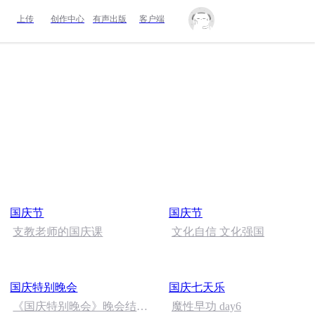
上传
创作中心
有声出版
客户端
国庆节
国庆节
支教老师的国庆课
文化自信 文化强国
国庆特别晚会
国庆七天乐
《国庆特别晚会》晚会结尾
魔性早功 day6