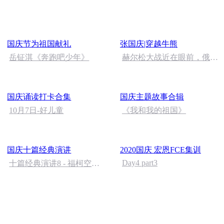
语
国庆节为祖国献礼
张国庆|穿越牛熊
岳钲淇《奔跑吧少年》
赫尔松大战近在眼前，俄乌
冲突的关键之战，将会如何
发展？
国庆诵读打卡合集
国庆主题故事合辑
10月7日-好儿童
《我和我的祖国》
国庆十篇经典演讲
2020国庆 宏恩FCE集训
Day4 part3
十篇经典演讲8 - 福柯空间
回归异托邦演讲