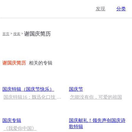
发现
分类
谢国庆简历
>
>
首页
搜索
谢国庆简历
相关的专辑
国庆特辑（国庆节快乐）
国庆节
国庆特辑16：魏迅化口技 二
怎能没有你，可爱的祖国
胡 东方红+一般唱法和原生
态
国庆专辑
国庆献礼！领先声创国庆诗
歌特辑
《我爱你中国》