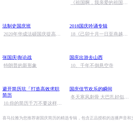
《祖国啊，我亲爱的祖国》
温婉
法制史国庆班
2018国庆吟诵专辑
2020年华成法硕国庆提高班
18《己卯十月一日至燕越五
法制史马志冰 (12)
日罹狴犴有感而赋》组律18
首 文天祥 自由吟诵
张国庆|舆论战
国庆出游去山西
特朗普的新形象
10、千年不倒悬空寺
避开简历坑「打造高效求职
国庆佳节欢乐的瞬间
简历
冬天寒风刺骨 大巴扎好似温
10.你的简历千万不要这样投
暖的春天
递！
喜马拉雅为您推荐谢国庆简历的精选专辑，包含正品授权的连播声音和文