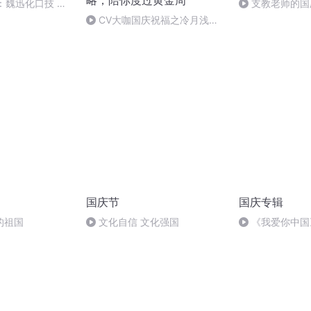
略，陪你度过黄金周
：魏迅化口技 二
支教老师的国
般唱法和原生态
CV大咖国庆祝福之冷月浅浅
篇
国庆节
国庆专辑
的祖国
文化自信 文化强国
《我爱你中国