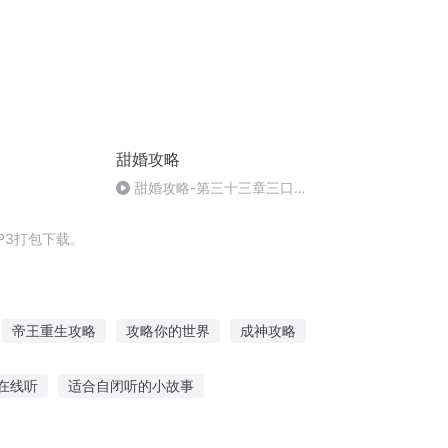
甜婚攻略
甜婚攻略-第三十三章三口之
家第二节（完）
P3打包下载。
帝王重生攻略
攻略你的世界
成神攻略
攻略那只女主
某世界的攻略之神
在线听
适合自闭听的小故事
讲搞笑故事大全
听别人的故事怎么找