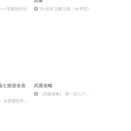
回家
城——管家的日记
19 结语 沉默之歌（全书完）
瑞士旅游全攻
武唐攻略
《武唐攻略》 第一百八十九
集 来自洛阳的信使——正名，送
- 全景观列车
将，调兵 黑云压城城欲摧
沿途亮点)