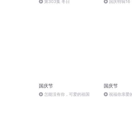
第303集 冬日
国庆特辑16
胡 东方红+一
国庆节
国庆节
怎能没有你，可爱的祖国
祝福你亲爱