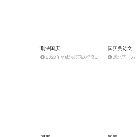
刑法国庆
国庆美诗文
2020年华成法硕国庆提高班
想北平（6
刑法陈 (26)