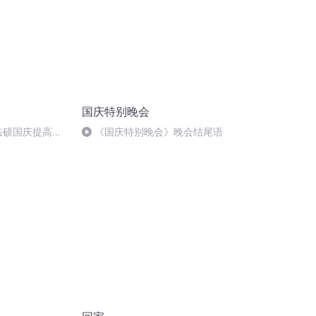
国庆特别晚会
成法硕国庆提高班
《国庆特别晚会》晚会结尾语
)