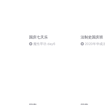
国庆七天乐
法制史国庆班
）
魔性早功 day6
2020年华
法制史马志冰 (12