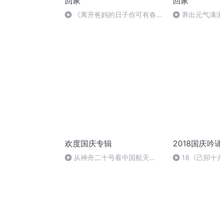
回家
回家
《离开爸妈的日子你可有春
养出元气满
天》
1（乡音）
欢度国庆专辑
2018国庆吟
从神舟二十号看中国航天
18《己卯
的“隐形实力”
日罹狴犴有感而
文天祥 自由吟