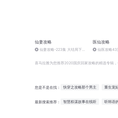
仙妻攻略
医仙攻略
仙妻攻略-223集 大结局下
仙医攻略43
（完）
-全书完
喜马拉雅为您推荐2020国庆回家攻略的精选专辑
快穿之攻略那个男主
重生宠
您是不是在找：
末日男神攻略
青春的恋爱攻
智慧权谋故事在线听
听韩语
最新搜索推荐：
太子攻略
美男攻略战
我
听山村闹鬼故事小说
年龄差