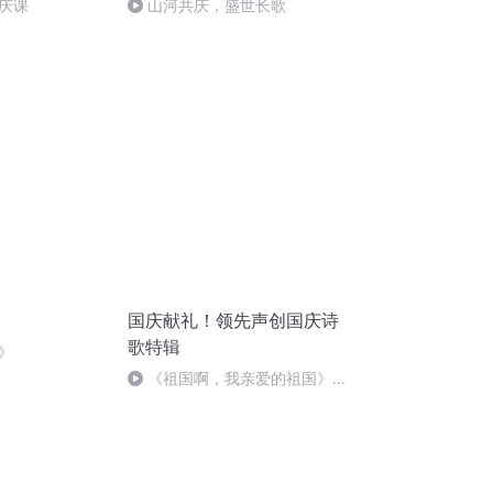
庆课
山河共庆，盛世长歌
国庆献礼！领先声创国庆诗
歌特辑
》
《祖国啊，我亲爱的祖国》温
婉