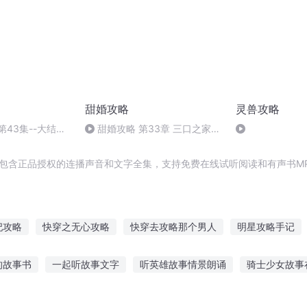
甜婚攻略
灵兽攻略
第43集--大结局-
甜婚攻略 第33章 三口之家
（完）
，包含正品授权的连播声音和文字全集，支持免费在线试听阅读和有声书M
妃攻略
快穿之无心攻略
快穿去攻略那个男人
明星攻略手记
略
少女攻略系统
攻略女王
快穿之最强攻略
攻略仙君大人
的故事书
一起听故事文字
听英雄故事情景朗诵
骑士少女故事
被系统攻略了
系统之快穿大神攻略
的故事谁听
神龙故事推荐免费听
听故事语速快怎么调
听臭臭