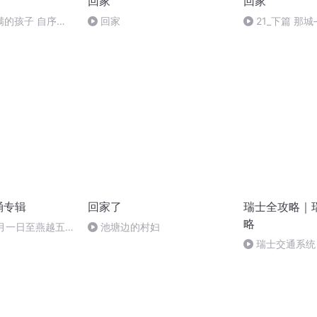
回家
回家
满的孩子 自序
回家
21_下篇 那
诵专辑
回家了
瑞士全攻略｜
略
十月一日至燕越五
池塘边的村妇
赋》组律18首
瑞士交通系统 
诵
圣格达观景列车(