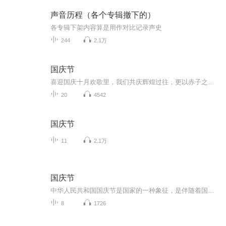
声音历程（各个专辑撤下的）
各专辑下架内容算是用作对比记录声史
244
2.1万
国庆节
喜迎国庆十月欢歌里，我们共庆辉煌过往，更以赤子之心，向未来书写滚烫的誓言——这盛世，值得我们以热爱相拥。
20
4542
国庆节
11
2.1万
国庆节
中华人民共和国国庆节是国家的一种象征，是伴随着国家的出现而出现的。让我们用诗歌朗诵歌颂祖国的繁荣富强，国泰民安。
8
1726