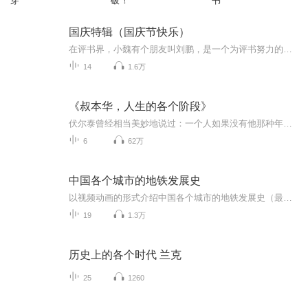
穿
破！
书
国庆特辑（国庆节快乐）
在评书界，小魏有个朋友叫刘鹏，是一个为评书努力的小伙子。在2021年国庆期间，他想弄个特辑，便烦劳我给他录个爱国题材的评书小段儿。这种事情，不是特殊情况，小魏一般不会拒绝，也就给其录了一个《鲁迅踢鬼》，等他传完，我再传到我的专辑里。另外，小...
14
1.6万
《叔本华，人生的各个阶段》
伏尔泰曾经相当美妙地说过：一个人如果没有他那种年龄的神韵，那他也就会有他那种年龄特定的种种不幸。……
6
62万
中国各个城市的地铁发展史
以视频动画的形式介绍中国各个城市的地铁发展史（最新一期播放量破100，加急出下期）
19
1.3万
历史上的各个时代 兰克
25
1260