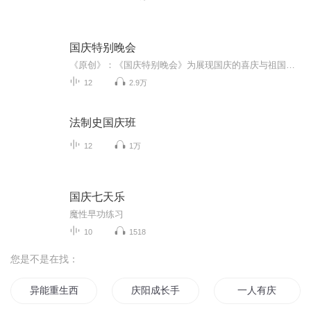
国庆特别晚会
《原创》：《国庆特别晚会》为展现国庆的喜庆与祖国的深情我将以具体的场景切入从清晨升旗的庄严到街头巷尾的欢庆到历史与当下的交融，用优美的笔触传递对祖国的热爱与自豪！用诗歌和情感美文形式，歌颂祖国的繁荣富强，祝人民幸福安康！
12
2.9万
法制史国庆班
12
1万
国庆七天乐
魔性早功练习
10
1518
您是不是在找：
异能重生西门庆
庆阳成长手札
一人有庆