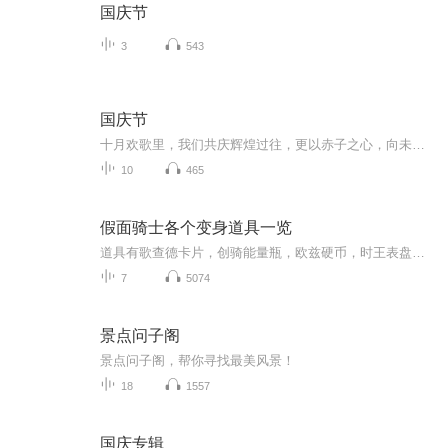
国庆节
3
543
国庆节
十月欢歌里，我们共庆辉煌过往，更以赤子之心，向未来书写滚烫的誓言——这盛世，值得我们以热爱相拥。
10
465
假面骑士各个变身道具一览
道具有歌查德卡片，创骑能量瓶，欧兹硬币，时王表盘（待定）和01程式升华钥。
7
5074
景点问子阁
景点问子阁，帮你寻找最美风景！
18
1557
国庆专辑