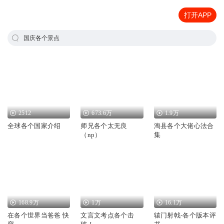
打开APP
国庆各个景点
2512
673.6万
1.9万
全球各个国家介绍
师兄各个太无良
淘县各个大佬心法合
（np）
集
168.9万
1万
16.1万
在各个世界当爸爸 快
文言文考点各个击
辕门射戟-各个版本评