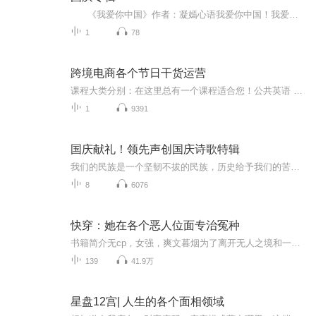
《我爱你中国》作者：凝嫣心语我爱你中国！我爱你春天蓬勃的秧苗；我爱你秋日金黄的硕果。我爱你中国！我爱你青松气质，我爱你红梅品格！我爱你家乡的甜蔗好像乳汁滋润着我的心窝。我爱你中国，我要把最美的歌儿献给你，我的母亲我的祖国。我爱你中国，我爱...
1
78
跨境电商各个节日干货运营
课程大类分别：在这里总有一个课程适合您！公共英语 剑桥英语BEC ，剑桥少儿英语初级中级高级，小升初英语，小学英语，初中英语，高中英语高考英语，大学英语，商务英语外贸英语，google 优化外贸英语B2B B2C学习，facebook 外贸英语在线营销，阿里巴巴国...
1
9391
国庆献礼！领先声创国庆诗歌特辑
我们的民族是一个坚韧不拔的民族，历史给予我们的苦难都变成了闪着金光的勋章！我们的国家是一个龙腾虎跃的国家，那条巨龙正以不可阻挡之势崛起于神奇的东方！------------------------------------------------值此祖国70周年华诞之际，领先声创以诗歌向祖国献礼！用我们的声音、用我们的热血、用我们的灵魂诵读经典爱国篇章，歌颂我们的祖国！永远繁荣富强！
8
6076
快穿：她在各个恶人位面专治冤种
书籍简介无cp，女强，爽文暮烟为了离开无人之境和一个叫丸崽的系统签了平等友好的协议。但很快，丸崽发现事情和他想的友好合作沾不上一点边。大佬脾气很差，阴晴不定，几次三番想和他同归于尽，丸崽每天只能费劲心力的吹大佬的彩虹屁哄着她做任务，赚积分...
139
41.9万
星盘12宫| 人生的各个面相领域