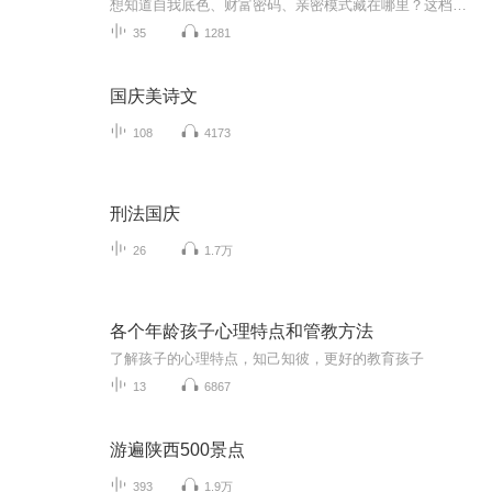
想知道自我底色、财富密码、亲密模式藏在哪里？这档专题专为解锁占星12宫位的核心含义而来！ 从定义人格基调的命宫，到掌管财富流动的财帛宫；从关乎亲密关系的夫妻宫，到影响事业发展的官禄宫，12宫位如同人生的12个核心维度，覆盖自我、情感、事业、家庭...
35
1281
国庆美诗文
108
4173
刑法国庆
26
1.7万
各个年龄孩子心理特点和管教方法
了解孩子的心理特点，知己知彼，更好的教育孩子
13
6867
游遍陕西500景点
393
1.9万