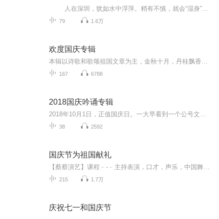
人在深圳，犹如水中浮萍。稍有不慎，就会“湿身”。大家在深圳，一起拼搏，共创美好未来。本专辑可以为大家介绍深圳的各种政策；深圳的美食、美景，让你休闲有事可做；深圳产业、企业发展情况，为我们自身的发展提供一点点小帮主。祝愿各位的...
79
1.6万
欢度国庆专辑
本辑以诗歌和歌颂祖国文章为主，金秋十月，丹桂飘香，在这个充满丰收喜悦的季节里，我们满怀激动和自豪，迎来了中华人民共和国76周年华诞。这不仅是一个庄重的纪念日，更是全体中华儿女共同欢庆的盛大的节日，承载着深厚的民族情感和历史意义.
167
6788
2018国庆吟诵专辑
2018年10月1日，正值国庆日。一大早看到一个公号文章，正是文天祥的《己卯十月一日至燕越五日罹狴犴有感而赋》。当然，彼十一非当今的十一。不过数字的巧合还是让人感触，今天拿来读一读，体味一番历史英杰的民族情怀，恰也当时。 根据诗题来看，这组诗是写于十月一日至十月五日之间，是文天祥被俘之后所作，这些诗作不仅有凛凛正气，更也能看的到他百端交集的复杂情感。另一首于右任先生的《望大陆》，微信公号有称《望乡》，一句“山之上国之殇”荡气回肠，一并兴起拿来读了一读。仓促间多有瑕疵...
38
2592
国庆节为祖国献礼
【蔡蔡演艺】课程﹣-﹣主持表演，口才，声乐，中国舞，民族舞。独特的小舞台，专业的录音棚，每一位同学都能成为优秀的小明星。独特的教学模式，轻松上课，快乐学习！知名主持人，舞蹈家，高级教师任职授课！江南总校：河沟街42号三楼 18545856430江北分校...
215
1.7万
庆祝七一和国庆节