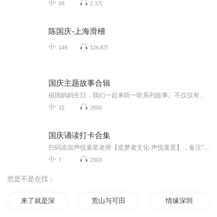
68
2.3万
陈国庆-上海滑稽
149
126.8万
国庆主题故事合辑
祖国妈妈生日，我们一起来听一听系列故事。不仅仅有《我的祖国》，还有红军故事，也有关于战争的故事，让大家体会到和平年代的不易。
12
2600
国庆诵读打卡合集
扫码添加声悦童星老师【造梦者文化-声悦童星】，备注“诵读打卡”报名，已添加好友的，直接发送“诵读打卡”报名，报名成功后进入社群。
7
2303
您是不是在找：
来了就是深圳人
荒山与可田的深圳故事
情缘深圳