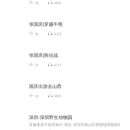
24
1818
张国庆|穿越牛熊
91
4.2万
张国庆|舆论战
22
4713
国庆出游去山西
10
5805
深圳-深圳野生动物园
音频来源于链景旅行 地址 深圳市南山区西丽镇西丽路4065号 票价描述 门票类型 门市价成人套票（动物园 海洋天地）￥220取票付款儿童及老人优惠套票（动物园 海洋天地）￥120 取票付款1.景区开放时间：上午8:30至下午18:00，17:00后停止入园2.景区取票地点...