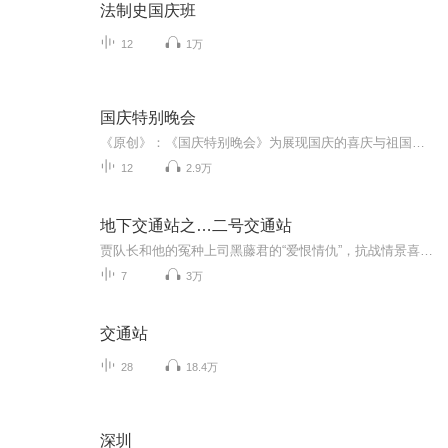
法制史国庆班
12
1万
国庆特别晚会
《原创》：《国庆特别晚会》为展现国庆的喜庆与祖国的深情我将以具体的场景切入从清晨升旗的庄严到街头巷尾的欢庆到历史与当下的交融，用优美的笔触传递对祖国的热爱与自豪！用诗歌和情感美文形式，歌颂祖国的繁荣富强，祝人民幸福安康！
12
2.9万
地下交通站之…二号交通站
贾队长和他的冤种上司黑藤君的“爱恨情仇”，抗战情景喜剧经典再现，不得不听的下饭神剧！
7
3万
交通站
28
18.4万
深圳