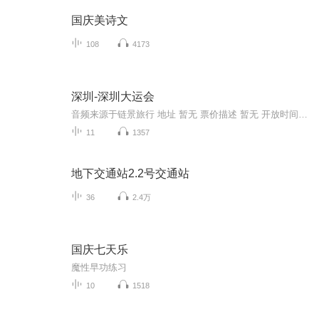
国庆美诗文
108
4173
深圳-深圳大运会
音频来源于链景旅行 地址 暂无 票价描述 暂无 开放时间 暂无 乘车信息 暂无
11
1357
地下交通站2.2号交通站
36
2.4万
国庆七天乐
魔性早功练习
10
1518