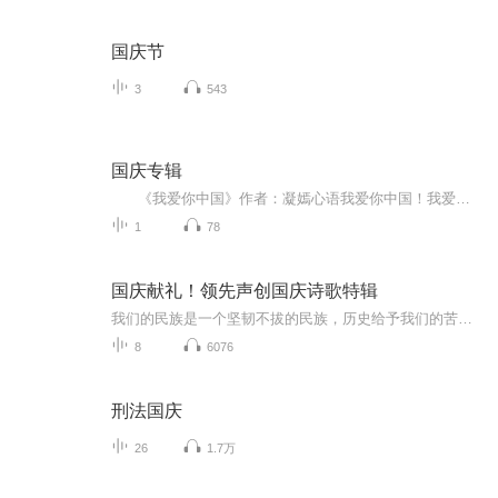
国庆节
3
543
国庆专辑
《我爱你中国》作者：凝嫣心语我爱你中国！我爱你春天蓬勃的秧苗；我爱你秋日金黄的硕果。我爱你中国！我爱你青松气质，我爱你红梅品格！我爱你家乡的甜蔗好像乳汁滋润着我的心窝。我爱你中国，我要把最美的歌儿献给你，我的母亲我的祖国。我爱你中国，我爱...
1
78
国庆献礼！领先声创国庆诗歌特辑
我们的民族是一个坚韧不拔的民族，历史给予我们的苦难都变成了闪着金光的勋章！我们的国家是一个龙腾虎跃的国家，那条巨龙正以不可阻挡之势崛起于神奇的东方！------------------------------------------------值此祖国70周年华诞之际，领先声创以诗歌向祖国献礼！用我们的声音、用我们的热血、用我们的灵魂诵读经典爱国篇章，歌颂我们的祖国！永远繁荣富强！
8
6076
刑法国庆
26
1.7万