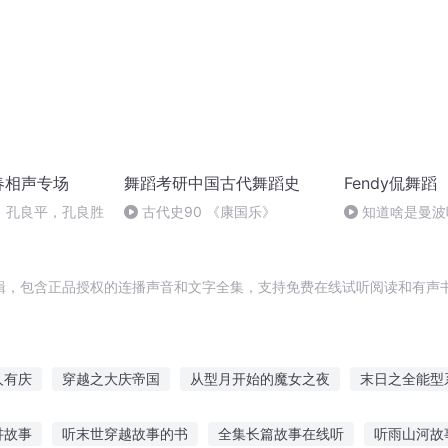
新春相声专场
舞蹈考研中国古代舞蹈史
Fendy侃舞蹈
》孔良平，孔良胜
古代史90 《康国乐》
知道啥是曼波
涨姿势（原创）
辑，包含正品授权的连播声音和文字全集，支持免费在线试听阅读和有声书
人有庆
穿越之大庆帝国
从型月开始的魔女之夜
末日之全能型
说死神的舞蹈
舞蹈王子
天生血型
舞蹈上的刀锋
型月世界
讲故事
听末世穿越故事的书
全集长篇故事在线听
听雨山河故