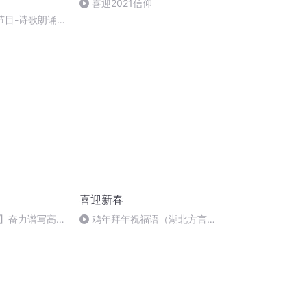
喜迎2021信仰
节目-诗歌朗诵-
喜迎新春
】奋力谱写高质
鸡年拜年祝福语（湖北方言
版）