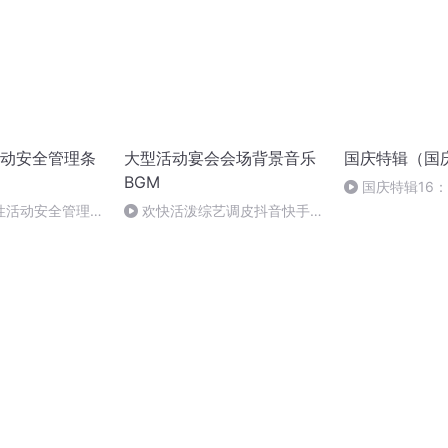
动安全管理条
大型活动宴会会场背景音乐
国庆特辑（国
BGM
国庆特辑16
胡 东方红+一般
性活动安全管理条
欢快活泼综艺调皮抖音快手短
视频背景音乐