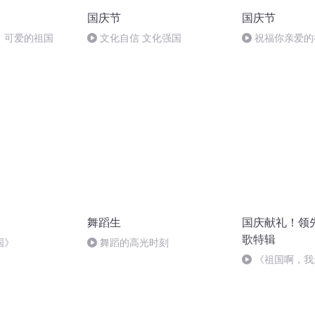
国庆节
国庆节
，可爱的祖国
文化自信 文化强国
祝福你亲爱的
舞蹈生
国庆献礼！领
歌特辑
国》
舞蹈的高光时刻
《祖国啊，我
婉