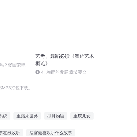
艺考、舞蹈必读《舞蹈艺术
概论》
吗？张国荣帮你
41.舞蹈的发展 章节要义
MP3打包下载。
系统
重蹈末世路
型月物语
重庆儿女
的华夏并不可爱
梦开始于舞蹈
事在线收听
法官最喜欢听什么故事