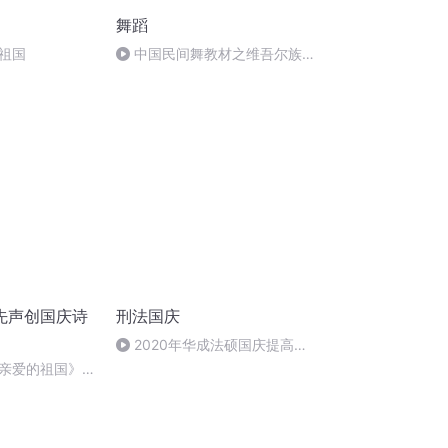
舞蹈
祖国
中国民间舞教材之维吾尔族舞
蹈概述
先声创国庆诗
刑法国庆
2020年华成法硕国庆提高班
刑法陈 (26)
亲爱的祖国》温