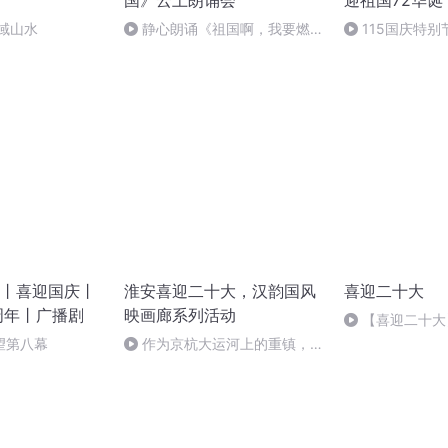
国》云上朗诵会
迎祖国72华诞
域山水
静心朗诵《祖国啊，我要燃
115国庆特别
烧》作者：叶文福
中国梦
丨喜迎国庆丨
淮安喜迎二十大，汉韵国风
喜迎二十大
周年丨广播剧
映画廊系列活动
【喜迎二十大
量发展雄县篇章
望第八幕
作为京杭大运河上的重镇，淮
安在历史上到底有多重要？