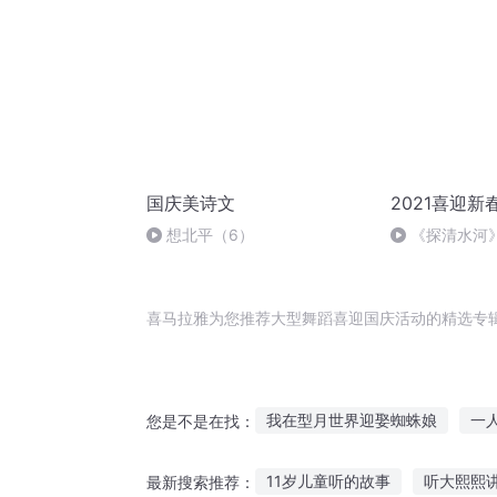
国庆美诗文
2021喜迎
想北平（6）
《探清水河
喜马拉雅为您推荐大型舞蹈喜迎国庆活动的精选专
我在型月世界迎娶蜘蛛娘
一
您是不是在找：
庆云传奇
大庆皇太子
传
11岁儿童听的故事
听大熙熙
最新搜索推荐：