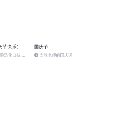
庆节快乐）
国庆节
：魏迅化口技 二
支教老师的国庆课
唱法和原生态